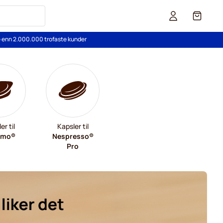
Cart
re enn 2.000.000 trofaste kunder
er til
Kapsler til
imo®
Nespresso®
Pro