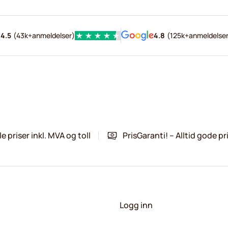
1
=
kr 15,54
4.5
(
43k+
anmeldelser
)
4.8
(
125k+
anmeldelse
le priser inkl. MVA og toll
PrisGaranti! – Alltid gode pr
Logg inn