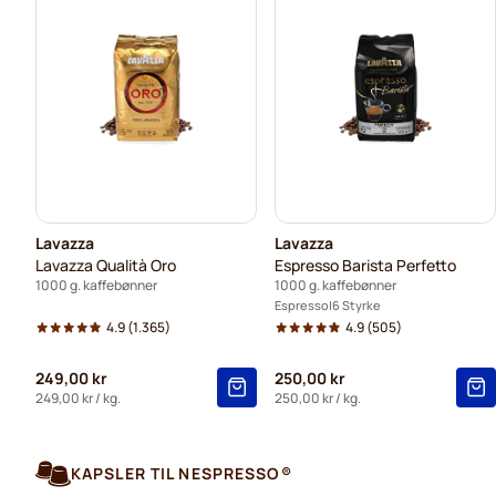
Lavazza
Lavazza
Lavazza Qualità Oro
Espresso Barista Perfetto
1000 g. kaffebønner
1000 g. kaffebønner
Espresso
6 Styrke
4.9
(1.365)
4.9
(505)
249,00 kr
250,00 kr
249,00 kr
/ kg.
250,00 kr
/ kg.
KAPSLER TIL NESPRESSO®