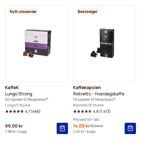
Nytt utseende
Bestselger
KaffeK
Kaffekapslen
Lungo Strong
Ristretto - Hverdagskaffe
50 kapsler til Nespresso®
10 kapsler til Nespresso®
Lungo
7 Styrke
Ristretto
10 Styrke
4.7
(446)
4.6
(1.413)
Pris ved 10+ stk.
99,00 kr
Spesialpris
14,00 kr
15,54 kr
Vanlig pris
10+
=
kr 14,00
-
10
%
1,98 kr
/ kopp
1,40 kr
/ kopp
5+
=
kr 14,70
-
5
%