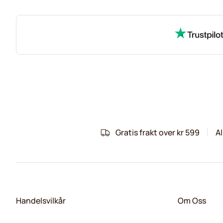
1
=
kr 15,54
1
=
kr 15,54
Gratis frakt over kr 599
Al
Handelsvilkår
Om Oss