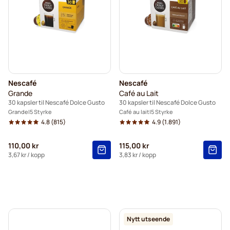
Nescafé
Nescafé
Grande
Café au Lait
30 kapsler til Nescafé Dolce Gusto
30 kapsler til Nescafé Dolce Gusto
Grande
5 Styrke
Café au lait
5 Styrke
4.8
(815)
4.9
(1.891)
110,00 kr
115,00 kr
3,67 kr
/ kopp
3,83 kr
/ kopp
Nytt utseende