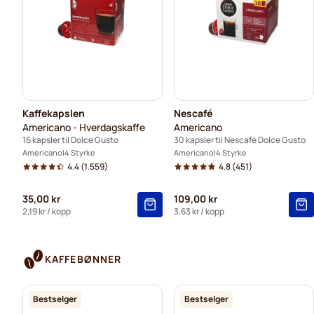
Kaffekapslen
Nescafé
Americano - Hverdagskaffe
Americano
16 kapsler til Dolce Gusto
30 kapsler til Nescafé Dolce Gusto
Americano
4 Styrke
Americano
4 Styrke
4.4
(1.559)
4.8
(451)
35,00 kr
109,00 kr
2,19 kr
/ kopp
3,63 kr
/ kopp
KAFFEBØNNER
Bestselger
Bestselger