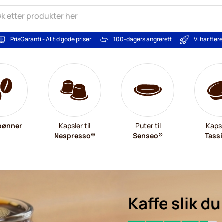
PrisGaranti - Alltid gode priser
100-dagers angrerett
Vi har fle
bønner
Kapsler til
Puter til
Kapsl
Nespresso®
Senseo®
Tass