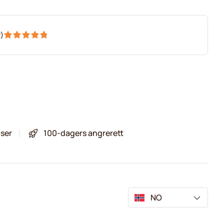
r
)
iser
100-dagers angrerett
NO