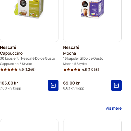
Nescafé
Nescafé
Cappuccino
Mocha
30 kapsler til Nescafé Dolce Gusto
16 kapsler til Dolce Gusto
Cappuccino
5 Styrke
Mocha
5 Styrke
4.9
(1.246)
4.8
(1.068)
105,00 kr
69,00 kr
7,00 kr
/ kopp
8,63 kr
/ kopp
Vis mere