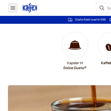
Gratis frakt over kr 599
Hopp til innhold
Kapsler til
Kaffe
Dolce Gusto®