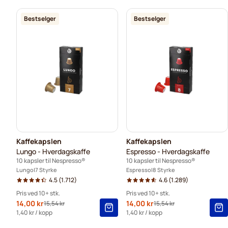
Bestselger
Bestselger
Kaffekapslen
Kaffekapslen
Lungo - Hverdagskaffe
Espresso - Hverdagskaffe
10 kapsler til Nespresso®
10 kapsler til Nespresso®
Lungo
7 Styrke
Espresso
8 Styrke
4.5
(1.712)
4.6
(1.289)
Pris ved 10+ stk.
Pris ved 10+ stk.
Spesialpris
14,00 kr
Spesialpris
14,00 kr
15,54 kr
15,54 kr
Vanlig pris
Vanlig pris
10+
=
kr 14,00
-
10
%
10+
=
kr 14,00
-
10
%
1,40 kr
/ kopp
1,40 kr
/ kopp
5+
=
kr 14,70
-
5
%
5+
=
kr 14,70
-
5
%