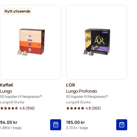
Nytt utseende
KaffeK
L'OR
Lungo
Lungo Profondo
50 kapsler til Nespresso®
50 kapsler til Nespresso®
Lungo
5 Styrke
Lungo
8 Styrke
4.6
(356)
4.8
(263)
94,00 kr
185,00 kr
1,88 kr
/ kopp
3,70 kr
/ kopp