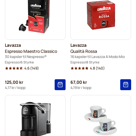
Lavazza
Lavazza
Espresso Maestro Classico
Qualità Rossa
30 kapsler til Nespresso®
16 kapsler til Lavazza A Modo Mio
Espresso
6 Styrke
Espresso
8 Styrke
4.6
(149)
4.8
(140)
125,00 kr
67,00 kr
4,17 kr
/ kopp
4,19 kr
/ kopp