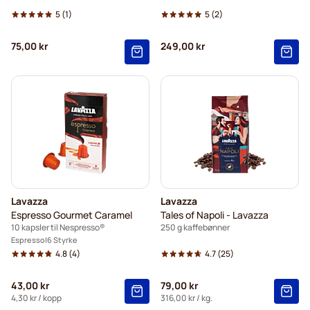
5
(1)
5
(2)
75,00 kr
249,00 kr
Lavazza
Lavazza
Espresso Gourmet Caramel
Tales of Napoli - Lavazza
10 kapsler til Nespresso®
250 g kaffebønner
Espresso
6 Styrke
4.8
(4)
4.7
(25)
43,00 kr
79,00 kr
4,30 kr
/ kopp
316,00 kr
/ kg.