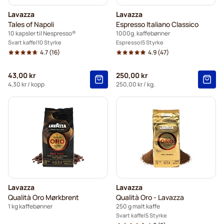
Lavazza
Lavazza
Tales of Napoli
Espresso Italiano Classico
10 kapsler til Nespresso®
1000g. kaffebønner
Svart kaffe
10 Styrke
Espresso
5 Styrke
4.7
(16)
4.9
(47)
43,00 kr
250,00 kr
4,30 kr
/ kopp
250,00 kr
/ kg.
Lavazza
Lavazza
Qualità Oro Mørkbrent
Qualità Oro - Lavazza
1 kg kaffebønner
250 g malt kaffe
Svart kaffe
5 Styrke