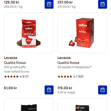
129,00 kr
237,00 kr
258,00 kr
/ kg.
237,00 kr
/ kg.
Lavazza
Lavazza
Qualità Rossa
Qualità Rossa
250 g malt kaffe
30 kapsler til Nespresso®
Svart kaffe
5 Styrke
4.9
(7)
4.7
(63)
61,00 kr
119,00 kr
3,97 kr
/ kopp