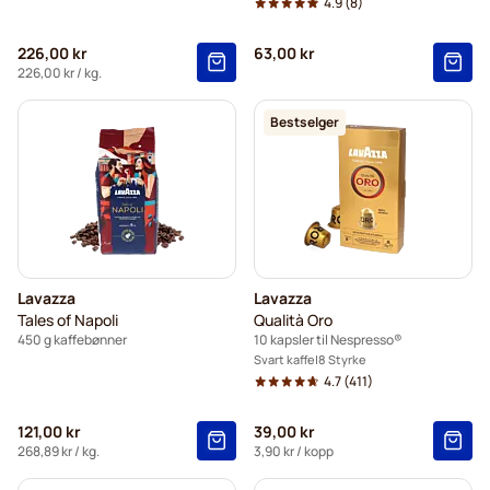
4.9
(8)
226,00 kr
63,00 kr
226,00 kr
/ kg.
Bestselger
Lavazza
Lavazza
Tales of Napoli
Qualità Oro
450 g kaffebønner
10 kapsler til Nespresso®
Svart kaffe
8 Styrke
4.7
(411)
121,00 kr
39,00 kr
268,89 kr
/ kg.
3,90 kr
/ kopp