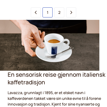
You're currently reading page
Side
1
2
En sensorisk reise gjennom italiensk
kaffetradisjon
Lavazza, grunnlagt i 1895, er et elsket navn i
kaffeverdenen takket være sin unike evne til å forene
innovasjon og tradisjon. Kjent for sine nyanserte og