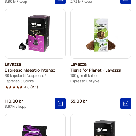
3,80 kr
/ kopp
2,72 kr
/ kopp
Lavazza
Lavazza
Espresso Maestro Intenso
Tierra for Planet - Lavazza
30 kapsler til Nespresso®
180 g malt kaffe
Espresso
8 Styrke
Espresso
6 Styrke
4.8
(151)
110,00 kr
55,00 kr
3,67 kr
/ kopp