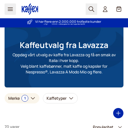
Søk
Cart
Vi har flere enn 2.000.000 trofaste kunder
PrisGaranti - Alltid gode priser
Hopp til innhold
Kaffeutvalg fra Lavazza
Oppdag vårt utvalg av kaffe fra Lavazza og få en smak av
Italia i hver kopp.
Velg blant kaffebønner, malt kaffe og kapsler for
Nespresso®, Lavazza A Modo Mio og flere.
Merke
Kaffetyper
1
70 varer