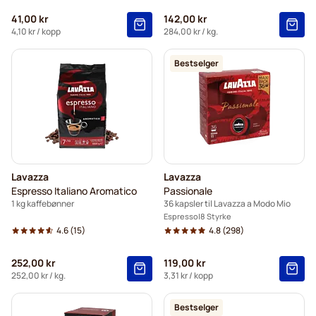
41,00 kr
142,00 kr
4,10 kr
/ kopp
284,00 kr
/ kg.
Bestselger
Lavazza
Lavazza
Espresso Italiano Aromatico
Passionale
1 kg kaffebønner
36 kapsler til Lavazza a Modo Mio
Espresso
8 Styrke
4.6
(15)
4.8
(298)
252,00 kr
119,00 kr
252,00 kr
/ kg.
3,31 kr
/ kopp
Bestselger