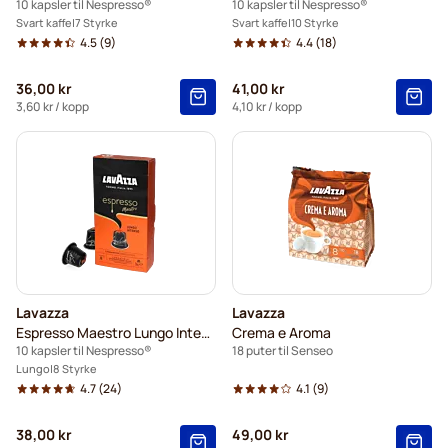
10 kapsler til Nespresso®
10 kapsler til Nespresso®
Svart kaffe
7 Styrke
Svart kaffe
10 Styrke
4.5
(9)
4.4
(18)
36,00 kr
41,00 kr
3,60 kr
/ kopp
4,10 kr
/ kopp
Lavazza
Lavazza
Espresso Maestro Lungo Intenso
Crema e Aroma
10 kapsler til Nespresso®
18 puter til Senseo
Lungo
8 Styrke
4.7
(24)
4.1
(9)
38,00 kr
49,00 kr