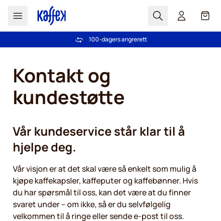
Søk
Cart
100-dagers angrerett
Gratis frakt over kr 599
Hopp til innhold
Kontakt og
kundestøtte
Vår kundeservice står klar til å
hjelpe deg.
Vår visjon er at det skal være så enkelt som mulig å
kjøpe kaffekapsler, kaffeputer og kaffebønner. Hvis
du har spørsmål til oss, kan det være at du finner
svaret under – om ikke, så er du selvfølgelig
velkommen til å ringe eller sende e-post til oss.