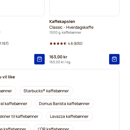
Kaffekapslen
Classic - Hverdagskaffe
r
1000 g. kaffebønner
1.157)
4.6
(630)
163,00 kr
163,00 kr
/ kg.
vil like
ebønner
Starbucks® kaffebønner
al kaffebønner
Domus Barista kaffebønner
kiner til kaffebønner
Lavazza kaffebønner
rie kaffebønner
L'OR kaffebønner