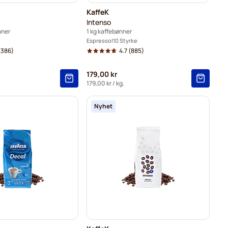
KaffeK
Intenso
nner
1 kg kaffebønner
Espresso
10 Styrke
(386)
4.7
(885)
179,00 kr
179,00 kr
/ kg.
Nyhet