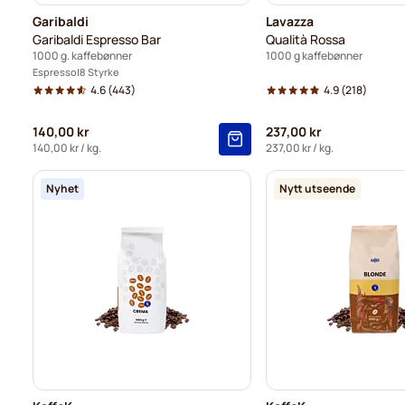
Garibaldi
Lavazza
Garibaldi Espresso Bar
Qualità Rossa
1000 g. kaffebønner
1000 g kaffebønner
Espresso
8 Styrke
4.6
(443)
4.9
(218)
140,00 kr
237,00 kr
140,00 kr
/ kg.
237,00 kr
/ kg.
Nyhet
Nytt utseende