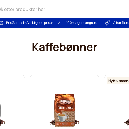
PrisGaranti - Alltid gode priser
100-dagers angrerett
Vi har fle
Kaffebønner
Nytt utseen