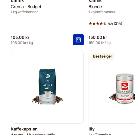
KaffeK
KaffeK
Crema - Budget
Blonde
1 kg kaffebønner
1 kg kaffebønner
4.4
(214)
105,00 kr
150,00 kr
105,00 kr
/ kg.
150,00 kr
/ kg.
Bestselger
Kaffekapslen
illy
Aroma - Hverdagskaffe
illy Classico