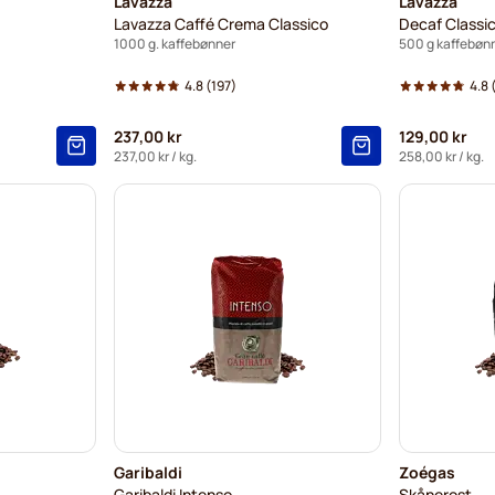
Lavazza
Lavazza
Lavazza Caffé Crema Classico
Decaf Classi
1000 g. kaffebønner
500 g kaffebøn
4.8
(197)
4.8
237,00 kr
129,00 kr
237,00 kr
/ kg.
258,00 kr
/ kg.
Garibaldi
Zoégas
Garibaldi Intenso
Skånerost