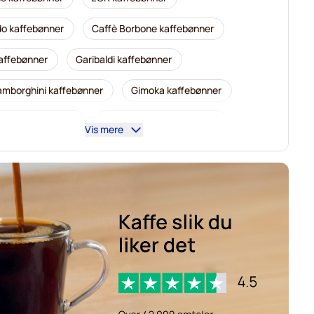
o kaffebønner
Caffè Borbone kaffebønner
kaffebønner
Garibaldi kaffebønner
amborghini kaffebønner
Gimoka kaffebønner
slen kaffebønner
Delonghi espressobønner
Vis mere