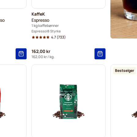
KaffeK
oso
Espresso
1 kg kaffebønner
Espresso
8 Styrke
4.7
(733)
162,00 kr
162,00 kr
/ kg.
Bestselger