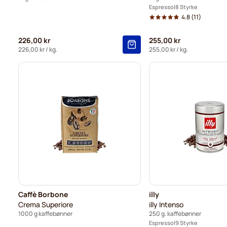
Espresso
8 Styrke
4.8
(11)
226,00 kr
255,00 kr
226,00 kr
/ kg.
255,00 kr
/ kg.
Caffè Borbone
illy
Crema Superiore
illy Intenso
1000 g kaffebønner
250 g. kaffebønner
Espresso
9 Styrke