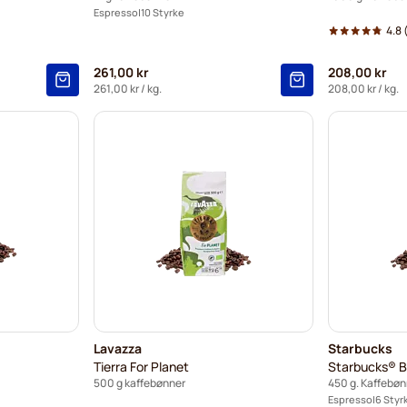
Espresso
10 Styrke
4.8
261,00 kr
208,00 kr
261,00 kr
/ kg.
208,00 kr
/ kg.
Lavazza
Starbucks
Tierra For Planet
Starbucks® B
500 g kaffebønner
450 g. Kaffebøn
Espresso
6 Styr