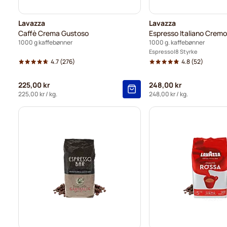
Lavazza
Lavazza
Caffè Crema Gustoso
Espresso Italiano Crem
1000 g kaffebønner
1000 g. kaffebønner
Espresso
8 Styrke
4.7
(276)
4.8
(52)
225,00 kr
248,00 kr
225,00 kr
/ kg.
248,00 kr
/ kg.