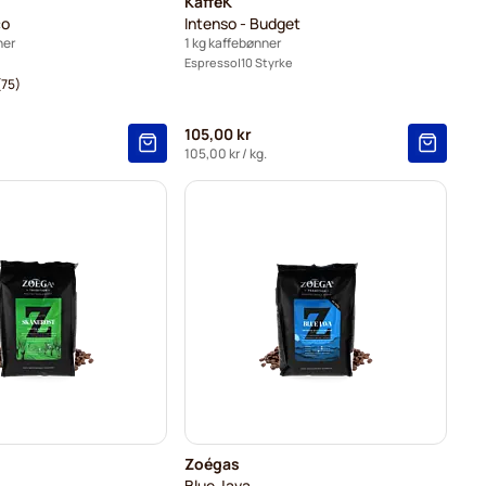
KaffeK
co
Intenso - Budget
ner
1 kg kaffebønner
Espresso
10 Styrke
(75)
105,00 kr
105,00 kr
/ kg.
Zoégas
Blue Java