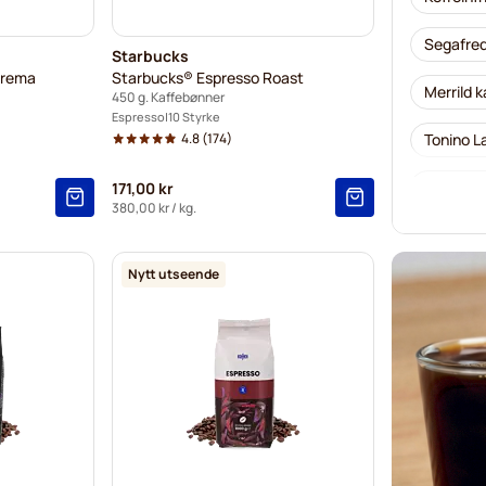
Segafred
Starbucks
Crema
Starbucks® Espresso Roast
Merrild 
450 g. Kaffebønner
Espresso
10 Styrke
4.8
(174)
Tonino L
Kaffekap
171,00 kr
380,00 kr
/ kg.
Nytt utseende