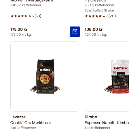
1000 g kaffebønner
250 g. kaffebønner
Svart kaffe
5 Styrke
4.6
(50)
4.7
(211)
175,00 kr
106,00 kr
175,00 kr
/ kg.
424,00 kr
/ kg.
Lavazza
Kimbo
Qualità Oro Mørkbrent
Espresso Napoli - Kimbo
1 kg kaffebønner
1 kg kaffebønner