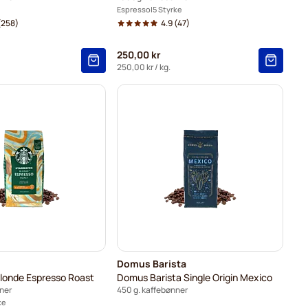
Espresso
5 Styrke
(258)
4.9
(47)
250,00 kr
250,00 kr
/ kg.
Domus Barista
londe Espresso Roast
Domus Barista Single Origin Mexico
ner
450 g. kaffebønner
ke