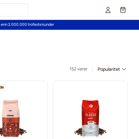
Cart
re enn 2.000.000 trofaste kunder
152 varer
de