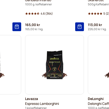
1000 g. kaffebønner
500g Kaffebøn
4.6
(364)
5
(2
165,00 kr
113,00 kr
165,00 kr
/ kg.
226,00 kr
/ kg.
Lavazza
DeLonghi
Espresso Lamborghini
Delonghi Caf
1 kg kaffebønner
1000 g. kaffebø