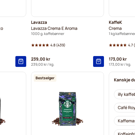
Lavazza
KaffeK
to
Lavazza Crema E Aroma
Crema
1000 g. kaffebønner
1 kg kaffebønne
4.8
(439)
4.7
(
239,00 kr
173,00 kr
239,00 kr
/ kg.
173,00 kr
/ kg.
Bestselger
Kanskje du 
illy kaff
Café Roy
Kaffemas
Koffeinf