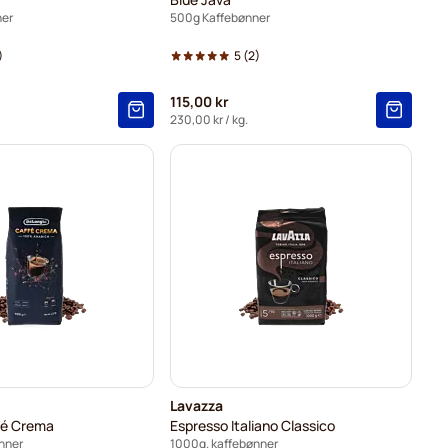
ner
500g Kaffebønner
)
5
(2)
115,00 kr
230,00 kr
/ kg.
Lavazza
fé Crema
Espresso Italiano Classico
nner
1000g. kaffebønner