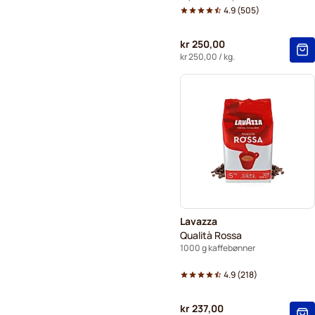
4.9
(
505
)
kr 250,00
kr 250,00
/ kg.
Lavazza
Qualità Rossa
1000 g kaffebønner
4.9
(
218
)
kr 237,00