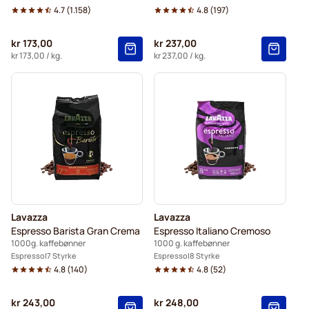
4.7
(
1.158
)
4.8
(
197
)
kr 173,00
kr 237,00
kr 173,00
/ kg.
kr 237,00
/ kg.
Lavazza
Lavazza
Espresso Barista Gran Crema
Espresso Italiano Cremoso
1000g. kaffebønner
1000 g. kaffebønner
Espresso
7 Styrke
Espresso
8 Styrke
4.8
(
140
)
4.8
(
52
)
kr 243,00
kr 248,00