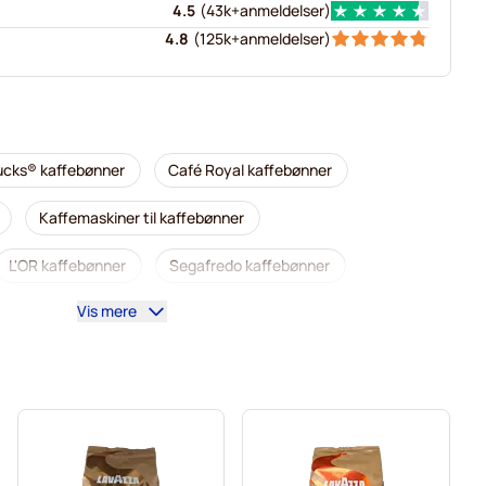
4.5
(
43k+
anmeldelser
)
4.8
(
125k+
anmeldelser
)
ucks® kaffebønner
Café Royal kaffebønner
Kaffemaskiner til kaffebønner
L'OR kaffebønner
Segafredo kaffebønner
Vis mere
Merrild kaffebønner
Garibaldi kaffebønner
nner
Gimoka kaffebønner
Lavazza kaffebønner
za
Kaffebønner
Kaffekapslen kaffebønner