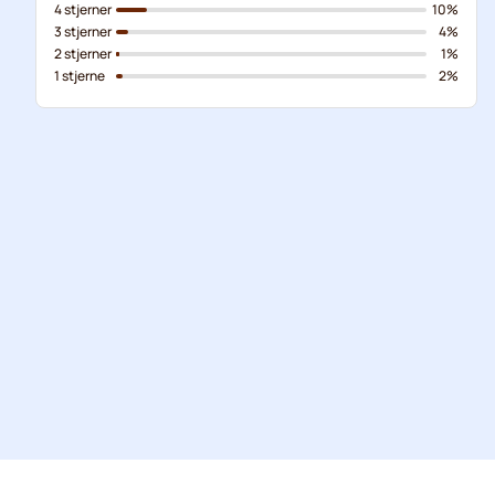
4 stjerner
10%
3 stjerner
4%
2 stjerner
1%
1 stjerne
2%