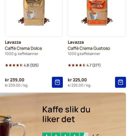
Lavazza
Lavazza
Caffè Crema Dolce
Caffè Crema Gustoso
1000 g. kaffebønner
1000 g kaffebønner
4.8
(
325
)
4.7
(
277
)
kr 239,00
kr 225,00
kr 239,00
/ kg.
kr 225,00
/ kg.