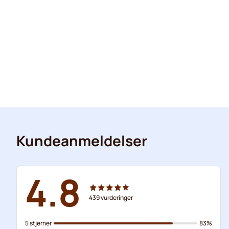
Kundeanmeldelser
4.8
439
vurderinger
5 stjerner
83%