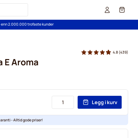
Cart
re enn 2.000.000 trofaste kunder
4.8
(439)
a E Aroma
Legg i kurv
aranti - Alltid gode priser!