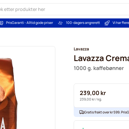
PrisGaranti - Alltid gode priser
100-dagers angrerett
Vi har fle
Lavazza
Lavazza Crem
1000 g. kaffebønner
239,00 kr
239,00 kr
/ kg.
Gratis frakt over kr 599. PrisG