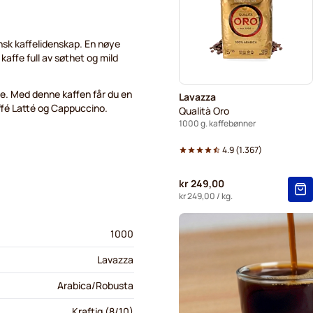
nsk kaffelidenskap. En nøye
affe full av søthet og mild
ffe. Med denne kaffen får du en
Lavazza
affé Latté og Cappuccino.
Qualità Oro
1000 g. kaffebønner
4.9
(
1.367
)
kr 249,00
kr 249,00
/ kg.
1000
Lavazza
Arabica/Robusta
Kraftig (8/10)