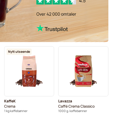
Nytt utseende
KaffeK
Lavazza
Crema
Caffé Crema Classico
1 kg kaffebønner
1000 g. kaffebønner