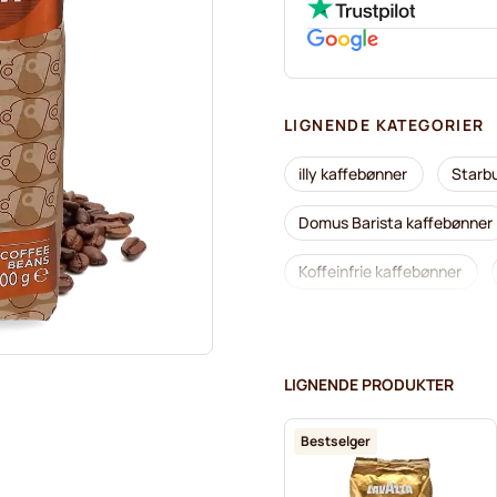
LIGNENDE KATEGORIER
illy kaffebønner
Starb
Domus Barista kaffebønner
Koffeinfrie kaffebønner
Caffè Borbone kaffebønner
Tonino Lamborghini kaffebø
LIGNENDE PRODUKTER
Hele kaffebønner fra Lavaz
Bestselger
Delonghi espressobønner