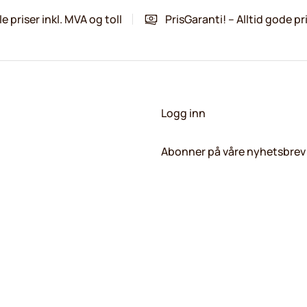
le priser inkl. MVA og toll
PrisGaranti! – Alltid gode pr
Logg inn
Abonner på våre nyhetsbrev