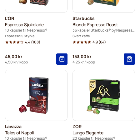
L'OR
Starbucks
Espresso Sjokolade
Blonde Espresso Roast
10 kapsler til Nespresso®
36 kapsler Starbucks® by Nespresso®
Espresso
5 Styrke
Svart kaffe
4.4
(108)
4.9
(64)
45,00 kr
153,00 kr
4,50 kr
/ kopp
4,25 kr
/ kopp
Lavazza
L'OR
Tales of Napoli
Lungo Elegante
10 kapsler til Nespresso®
20 kapsler til Nespresso®