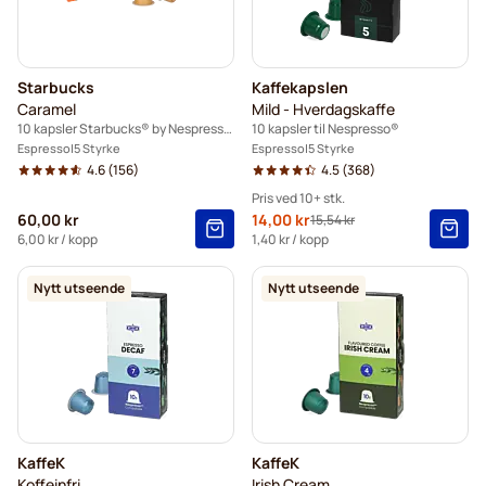
Starbucks
Kaffekapslen
Caramel
Mild - Hverdagskaffe
10 kapsler Starbucks® by Nespresso®
10 kapsler til Nespresso®
Espresso
5 Styrke
Espresso
5 Styrke
4.6
(156)
4.5
(368)
Pris ved 10+ stk.
60,00 kr
Spesialpris
14,00 kr
15,54 kr
Vanlig pris
10+
=
kr 14,00
6,00 kr
/ kopp
1,40 kr
/ kopp
5+
=
kr 14,70
Nytt utseende
Nytt utseende
1
=
kr 15,54
KaffeK
KaffeK
Koffeinfri
Irish Cream