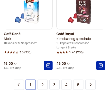
Café René
Café Royal
Melk
Kirsebær og sjokolade
10 kapsler til Nespresso®
10 kapsler til Nespresso®
Lungo
4 Styrke
3.5
(233)
4.1
(206)
16,00 kr
45,00 kr
1,60 kr
/ kopp
4,50 kr
/ kopp
You're currently reading page
Side
Side
Side
Side
1
2
3
4
5