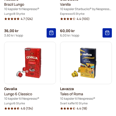
Brazil Lungo
Vanilla
10 kapsler til Nespresso®
10 kapsler Starbucks® by Nespresso®
Lungo
8 Styrke
Espresso
5 Styrke
4.7
(124)
4.4
(100)
36,00 kr
60,00 kr
3,60 kr
/ kopp
6,00 kr
/ kopp
Gevalia
Lavazza
Lungo 6 Classico
Tales of Roma
10 kapsler til Nespresso®
10 kapsler til Nespresso®
Lungo
6 Styrke
Svart kaffe
10 Styrke
4.6
(134)
4.4
(18)