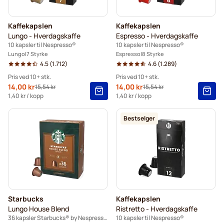
Kaffekapslen
Kaffekapslen
Lungo - Hverdagskaffe
Espresso - Hverdagskaffe
10 kapsler til Nespresso®
10 kapsler til Nespresso®
Lungo
7 Styrke
Espresso
8 Styrke
4.5
(1.712)
4.6
(1.289)
Pris ved 10+ stk.
Pris ved 10+ stk.
Spesialpris
14,00 kr
Spesialpris
14,00 kr
15,54 kr
15,54 kr
Vanlig pris
Vanlig pris
10+
=
kr 14,00
10+
=
kr 14,00
1,40 kr
/ kopp
1,40 kr
/ kopp
5+
=
kr 14,70
5+
=
kr 14,70
Bestselger
1
=
kr 15,54
1
=
kr 15,54
Starbucks
Kaffekapslen
Lungo House Blend
Ristretto - Hverdagskaffe
36 kapsler Starbucks® by Nespresso®
10 kapsler til Nespresso®