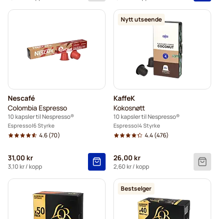
Nytt utseende
Nescafé
KaffeK
Colombia Espresso
Kokosnøtt
10 kapsler til Nespresso®
10 kapsler til Nespresso®
Espresso
6 Styrke
Espresso
4 Styrke
4.6
(70)
4.4
(476)
31,00 kr
26,00 kr
3,10 kr
/ kopp
2,60 kr
/ kopp
Bestselger