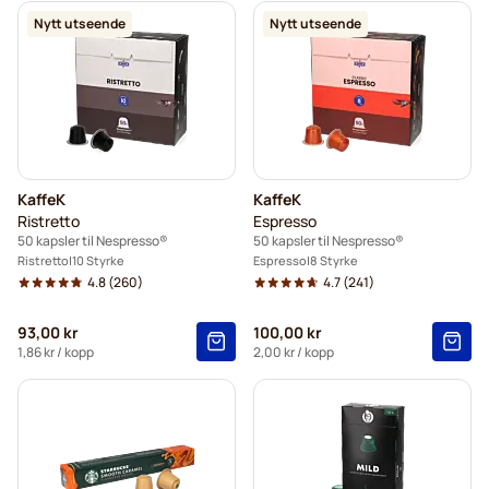
Nytt utseende
Nytt utseende
KaffeK
KaffeK
Ristretto
Espresso
50 kapsler til Nespresso®
50 kapsler til Nespresso®
Ristretto
10 Styrke
Espresso
8 Styrke
4.8
(260)
4.7
(241)
93,00 kr
100,00 kr
1,86 kr
/ kopp
2,00 kr
/ kopp