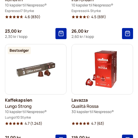
10 kapsler til Nespresso®
10 kapsler til Nespresso®
Espresso
7 Styrke
Espresso
4 Styrke
4.6
(830)
4.5
(691)
23,00 kr
26,00 kr
2,30 kr
/ kopp
2,60 kr
/ kopp
Bestselger
Kaffekapslen
Lavazza
Lungo Strong
Qualità Rossa
10 kapsler til Nespresso®
30 kapsler til Nespresso®
Lungo
10 Styrke
4.7
(1.243)
4.7
(63)
21,00 kr
119,00 kr