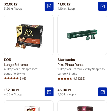
32,00 kr
41,00 kr
3,20 kr
/ kopp
4,10 kr
/ kopp
L'OR
Starbucks
Lungo Estremo
Pike Place Roast
40 kapsler til Nespresso®
10 kapsler Starbucks® by Nespresso®
Lungo
10 Styrke
Lungo
7 Styrke
5
(6)
4.7
(252)
162,00 kr
45,00 kr
4,05 kr
/ kopp
4,50 kr
/ kopp