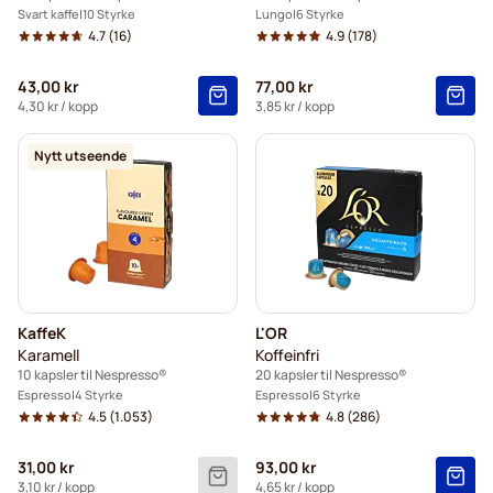
Svart kaffe
10 Styrke
Lungo
6 Styrke
4.7
(16)
4.9
(178)
43,00 kr
77,00 kr
4,30 kr
/ kopp
3,85 kr
/ kopp
Nytt utseende
KaffeK
L'OR
Karamell
Koffeinfri
10 kapsler til Nespresso®
20 kapsler til Nespresso®
Espresso
4 Styrke
Espresso
6 Styrke
4.5
(1.053)
4.8
(286)
31,00 kr
93,00 kr
3,10 kr
/ kopp
4,65 kr
/ kopp