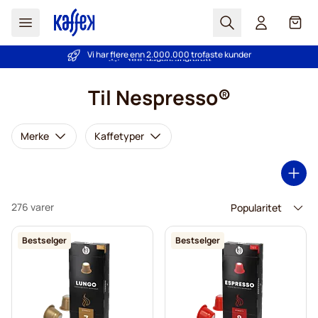
Søk
Cart
Vi har flere enn 2.000.000 trofaste kunder
PrisGaranti - Alltid gode priser
Hopp til innhold
Til Nespresso®
Merke
Kaffetyper
276 varer
Bestselger
Bestselger