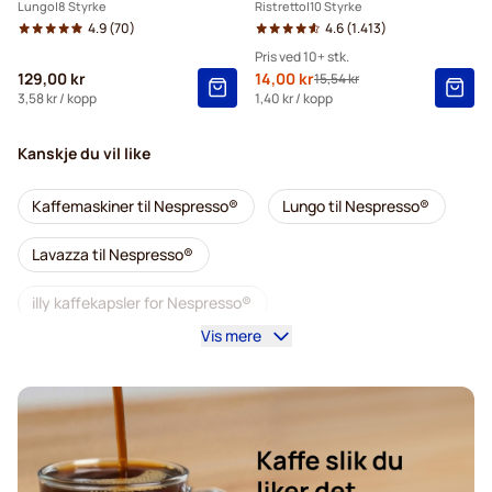
Lungo
8 Styrke
Ristretto
10 Styrke
4.9
(70)
4.6
(1.413)
Pris ved 10+ stk.
129,00 kr
Spesialpris
14,00 kr
15,54 kr
Vanlig pris
10+
=
kr 14,00
3,58 kr
/ kopp
1,40 kr
/ kopp
5+
=
kr 14,70
Kanskje du vil like
1
=
kr 15,54
Kaffemaskiner til Nespresso®
Lungo til Nespresso®
Lavazza til Nespresso®
illy kaffekapsler for Nespresso®
Vis mere
Café Royal kaffekapsler for Nespresso®
Tilbehør til Nespresso®
Alt til kaffen til Nespresso®
Avkalking og rengjøring til Nespresso®