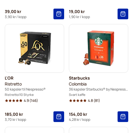
39,00 kr
19,00 kr
3,90 kr
/ kopp
1,90 kr
/ kopp
L'OR
Starbucks
Ristretto
Colombia
50 kapsler til Nespresso®
36 kapsler Starbucks® by Nespresso®
Ristretto
10 Styrke
Svart kaffe
4.9
(146)
4.8
(81)
185,00 kr
154,00 kr
3,70 kr
/ kopp
4,28 kr
/ kopp