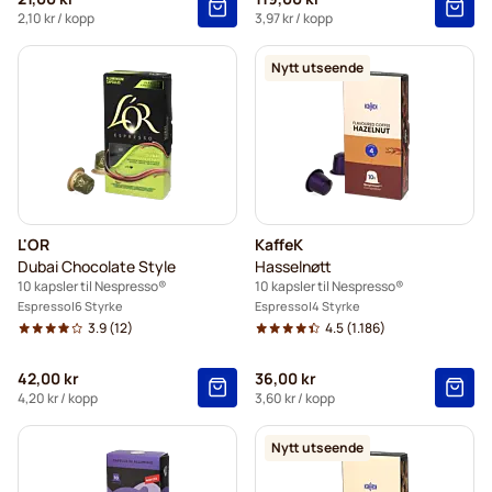
2,10 kr
/ kopp
3,97 kr
/ kopp
Nytt utseende
L'OR
KaffeK
Dubai Chocolate Style
Hasselnøtt
10 kapsler til Nespresso®
10 kapsler til Nespresso®
Espresso
6 Styrke
Espresso
4 Styrke
3.9
(12)
4.5
(1.186)
42,00 kr
36,00 kr
4,20 kr
/ kopp
3,60 kr
/ kopp
Nytt utseende