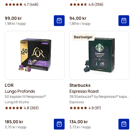
4.7
(446)
4.6
(356)
Starbucks til Nespresso®
99,00 kr
94,00 kr
1,98 kr
/ kopp
1,88 kr
/ kopp
Bestselger
L'OR
Starbucks
Lungo Profondo
Espresso Roast
50 kapsler til Nespresso®
36 Starbucks® by Nespresso® kapsler
Lungo
8 Styrke
Espresso
4.8
(263)
4.9
(97)
185,00 kr
134,00 kr
3,70 kr
/ kopp
3,72 kr
/ kopp