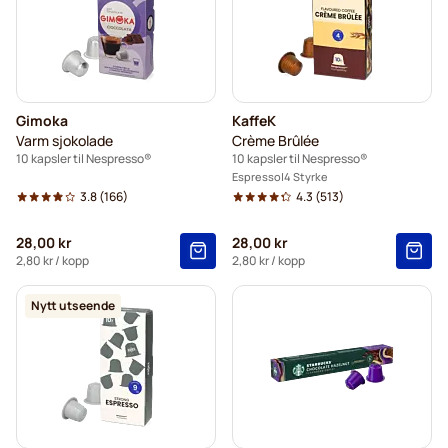
Gimoka
KaffeK
Varm sjokolade
Crème Brûlée
10 kapsler til Nespresso®
10 kapsler til Nespresso®
Espresso
4 Styrke
3.8
(166)
4.3
(513)
28,00 kr
28,00 kr
2,80 kr
/ kopp
2,80 kr
/ kopp
Nytt utseende