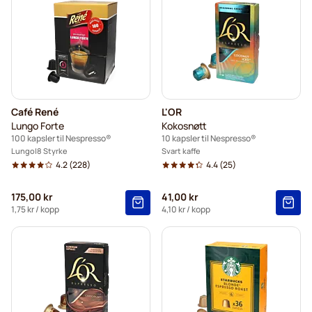
Café René
L'OR
Lungo Forte
Kokosnøtt
100 kapsler til Nespresso®
10 kapsler til Nespresso®
Lungo
8 Styrke
Svart kaffe
4.2
(228)
4.4
(25)
175,00 kr
41,00 kr
1,75 kr
/ kopp
4,10 kr
/ kopp