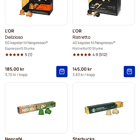
L'OR
L'OR
Delizioso
Ristretto
50 kapsler til Nespresso®
40 kapsler til Nespresso®
Espresso
5 Styrke
Ristretto
10 Styrke
5
(1)
4.9
(512)
185,00 kr
145,00 kr
3,70 kr
/ kopp
3,63 kr
/ kopp
Nescafé
Starbucks