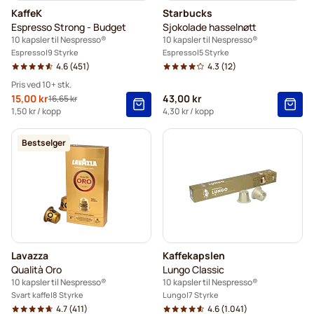
KaffeK
Starbucks
Espresso Strong - Budget
Sjokolade hasselnøtt
10 kapsler til Nespresso®
10 kapsler til Nespresso®
Espresso
9 Styrke
Espresso
5 Styrke
4.6
(451)
4.3
(12)
Pris ved 10+ stk.
Spesialpris
15,00 kr
43,00 kr
16,65 kr
Vanlig pris
10+
=
kr 15,00
1,50 kr
/ kopp
4,30 kr
/ kopp
5+
=
kr 15,75
Bestselger
1
=
kr 16,65
Lavazza
Kaffekapslen
Qualità Oro
Lungo Classic
10 kapsler til Nespresso®
10 kapsler til Nespresso®
Svart kaffe
8 Styrke
Lungo
7 Styrke
4.7
(411)
4.6
(1.041)