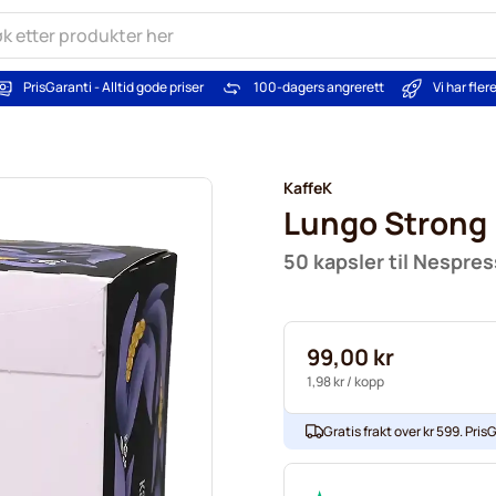
PrisGaranti - Alltid gode priser
100-dagers angrerett
Vi har fle
KaffeK
Lungo Strong
50 kapsler til Nespre
99,00 kr
1,98 kr
/ kopp
Gratis frakt over kr 599. PrisG