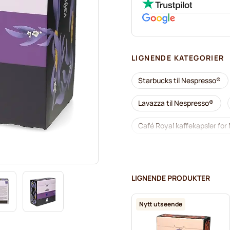
LIGNENDE KATEGORIER
Starbucks til Nespresso®
Lavazza til Nespresso®
Café Royal kaffekapsler fo
Alt til kaffen til Nespresso®
L'OR kaffekapsler for Nespr
LIGNENDE PRODUKTER
Café René kaffekapsler for
Nytt utseende
Kapsler til Nespresso®