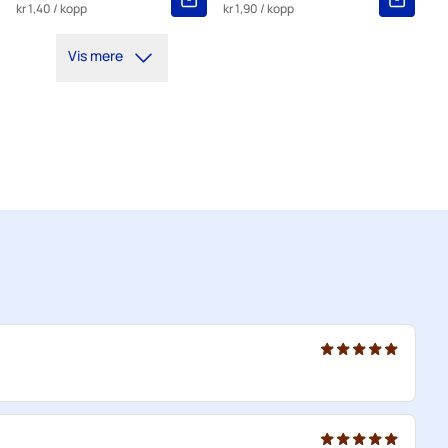
kr 1,40
/ kopp
kr 1,90
/ kopp
5+
=
kr 14,70
Vis mere
1
=
kr 15,54