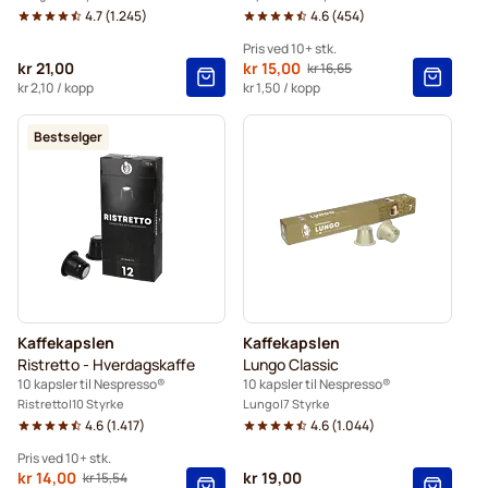
4.7
(
1.245
)
4.6
(
454
)
Pris ved 10+ stk.
kr 21,00
Fra
kr 15,00
kr 16,65
Vanlig pris
10+
=
kr 15,00
kr 2,10
/ kopp
kr 1,50
/ kopp
5+
=
kr 15,75
Bestselger
1
=
kr 16,65
Kaffekapslen
Kaffekapslen
Ristretto - Hverdagskaffe
Lungo Classic
10 kapsler til Nespresso®
10 kapsler til Nespresso®
Ristretto
10 Styrke
Lungo
7 Styrke
4.6
(
1.417
)
4.6
(
1.044
)
Pris ved 10+ stk.
Fra
kr 14,00
kr 19,00
kr 15,54
Vanlig pris
10+
=
kr 14,00