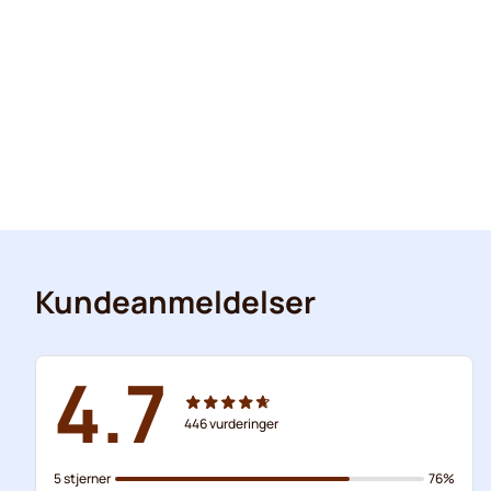
Kundeanmeldelser
4.7
446
vurderinger
5 stjerner
76%