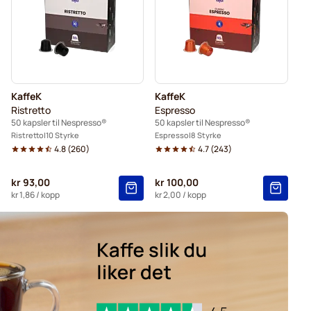
spresso®
Belmio kaffekapsler for Nespresso®
resso®
Garibaldi kaffekapsler for Nespresso®
psler for Nespresso®
KaffeK
KaffeK
Ristretto
Espresso
50 kapsler til Nespresso®
50 kapsler til Nespresso®
Ristretto
10 Styrke
Espresso
8 Styrke
4.8
(
260
)
4.7
(
243
)
kr 93,00
kr 100,00
kr 1,86
/ kopp
kr 2,00
/ kopp