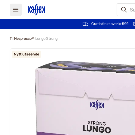
Gratis frakt over kr 599
Hopp til innhold
Til Nespresso®
Lungo Strong
Nytt utseende