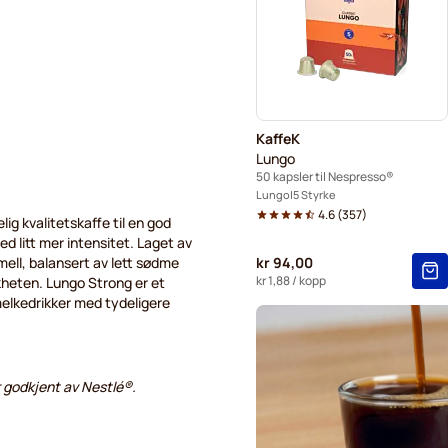
Gevalia kaffekapsler for Ne
Friele kaffekapsler for Nesp
Tonino Lamborghini kaffeka
KaffeK
Lungo
50 kapsler til Nespresso®
Lungo
5 Styrke
4.6
(
357
)
lig kvalitetskaffe til en god
ed litt mer intensitet. Laget av
ell, balansert av lett sødme
kr 94,00
kr 1,88
/ kopp
skheten. Lungo Strong er et
 melkedrikker med tydeligere
er godkjent av Nestlé®.