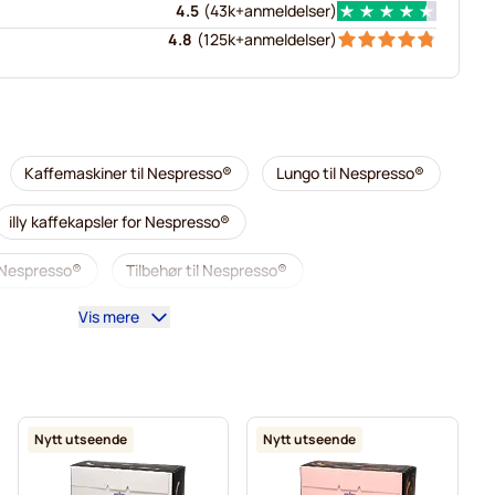
4.5
(
43k+
anmeldelser
)
4.8
(
125k+
anmeldelser
)
Kaffemaskiner til Nespresso®
Lungo til Nespresso®
illy kaffekapsler for Nespresso®
r Nespresso®
Tilbehør til Nespresso®
Vis mere
Avkalking og rengjøring til Nespresso®
esso®
Segafredo kaffekapsler for Nespresso®
 Nespresso®
Caffè Borbone for Nespresso®
Nytt utseende
Nytt utseende
Merrild kaffekapsler for Nespresso®