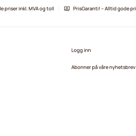
le priser inkl. MVA og toll
PrisGaranti! – Alltid gode pr
Logg inn
Abonner på våre nyhetsbrev