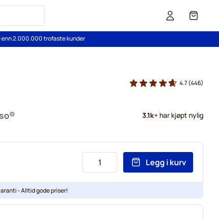
Cart
re enn 2.000.000 trofaste kunder
4.7
(446)
sso®
3.1k
+ har kjøpt nylig
Legg i kurv
aranti - Alltid gode priser!