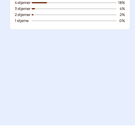
4 stjerner
18%
3 stjerner
4%
2 stjerner
2%
1 stjerne
0%