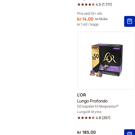
4.5
(
1.717
)
Pris ved 10+ stk.
Fra
kr 14,00
kr 15,54
Vanlig pris
10+
=
kr 14,00
kr 1,40
/ kopp
5+
=
kr 14,70
1
=
kr 15,54
L'OR
Lungo Profondo
50 kapsler til Nespresso®
Lungo
8 Styrke
4.8
(
267
)
kr 185,00