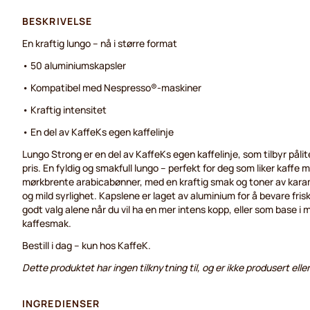
BESKRIVELSE
En kraftig lungo – nå i større format
• 50 aluminiumskapsler
• Kompatibel med Nespresso®-maskiner
• Kraftig intensitet
• En del av KaffeKs egen kaffelinje
Lungo Strong er en del av KaffeKs egen kaffelinje, som tilbyr pålite
pris. En fyldig og smakfull lungo – perfekt for deg som liker kaffe m
mørkbrente arabicabønner, med en kraftig smak og toner av karam
og mild syrlighet. Kapslene er laget av aluminium for å bevare fri
godt valg alene når du vil ha en mer intens kopp, eller som base i
kaffesmak.
Bestill i dag – kun hos KaffeK.
Dette produktet har ingen tilknytning til, og er ikke produsert ell
INGREDIENSER