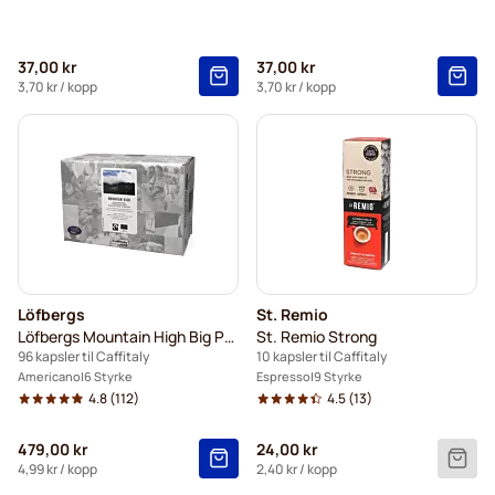
37,00 kr
37,00 kr
3,70 kr
/ kopp
3,70 kr
/ kopp
Löfbergs
St. Remio
Löfbergs Mountain High Big Pack
St. Remio Strong
96 kapsler til Caffitaly
10 kapsler til Caffitaly
Americano
6 Styrke
Espresso
9 Styrke
4.8
(112)
4.5
(13)
479,00 kr
24,00 kr
4,99 kr
/ kopp
2,40 kr
/ kopp