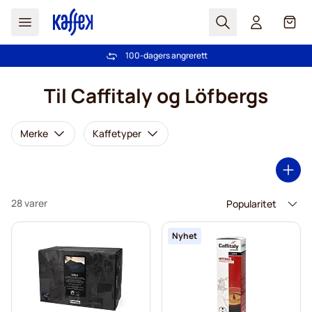
Søk
Cart
100-dagers angrerett
Gratis frakt over kr 599
Hopp til innhold
Til Caffitaly og Löfbergs
Merke
Kaffetyper
28 varer
Nyhet