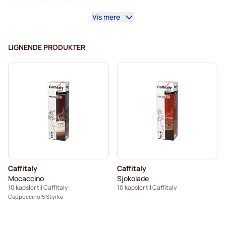
Vis mere
Gimoka kapsler for Caffitaly
Kapsler til Caffitaly og Löfbergs
LIGNENDE PRODUKTER
Caffitaly
Caffitaly
Mocaccino
Sjokolade
10 kapsler til Caffitaly
10 kapsler til Caffitaly
Cappuccino
5 Styrke