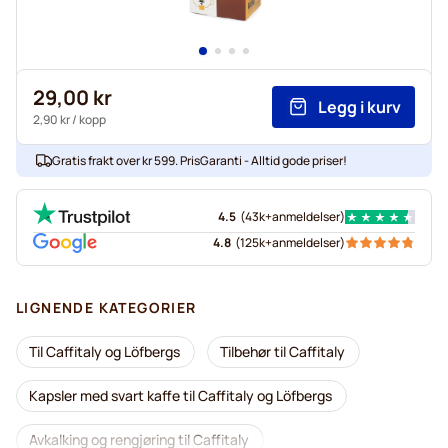
29,00 kr
Legg i kurv
2,90 kr
/ kopp
Gratis frakt over kr 599. PrisGaranti - Alltid gode priser!
4.5
(
43k+
anmeldelser
)
4.8
(
125k+
anmeldelser
)
LIGNENDE KATEGORIER
Til Caffitaly og Löfbergs
Tilbehør til Caffitaly
Kapsler med svart kaffe til Caffitaly og Löfbergs
Avkalking og rengjøring til Caffitaly