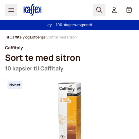
Søk
Cart
100-dagers angrerett
Gratis frakt over kr 599
Hopp til innhold
Til Caffitaly og Löfbergs
Sort te med sitron
Caffitaly
Sort te med sitron
10 kapsler til Caffitaly
Nyhet