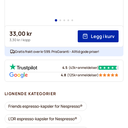
33,00 kr
Legg i kurv
3,30 kr
/ kopp
Gratis frakt over kr 599. PrisGaranti - Alltid gode priser!
4.5
(
43k+
anmeldelser
)
4.8
(
125k+
anmeldelser
)
LIGNENDE KATEGORIER
Friends espresso-kapsler for Nespresso®
L'OR espresso-kapsler for Nespresso®