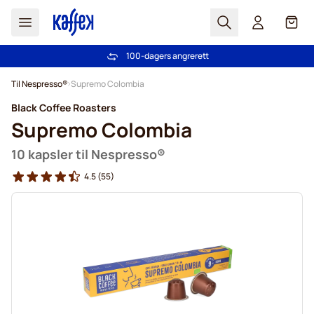
Søk
Cart
100-dagers angrerett
Gratis frakt over kr 599
Hopp til innhold
Til Nespresso®
Supremo Colombia
Black Coffee Roasters
Supremo Colombia
10 kapsler til Nespresso®
4.5
(55)