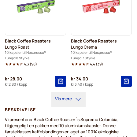
Black Coffee Roasters
Black Coffee Roasters
Lungo Roast
Lungo Crema
10 kapsler til Nespresso®
10 kapsler til Nespresso®
Lungo
8 Styrke
Lungo
7 Styrke
4.3
(
98
)
4.4
(
39
)
kr 28,00
kr 34,00
kr 2,80
/ kopp
kr 3,40
/ kopp
Vis mere
BESKRIVELSE
Vi presenterer Black Coffee Roaster´s Supremo Colombia,
tilgjengelig I en pakken med 10 aluminiumskapsler. Denne
førsteklasses kaffeblandingen er laget av 100% økologiske