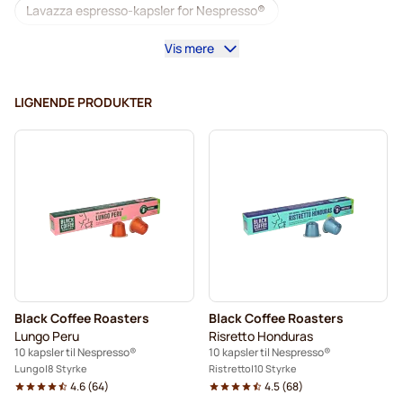
Lavazza espresso-kapsler for Nespresso®
Vis mere
Starbucks til Nespresso®
Kaffemaskiner til Nespresso®
Lungo til Nespresso®
LIGNENDE PRODUKTER
Lavazza til Nespresso®
illy kaffekapsler for Nespresso®
Café Royal kaffekapsler for Nespresso®
Tilbehør til Nespresso®
Alt til kaffen til Nespresso®
Avkalking og rengjøring til Nespresso®
Black Coffee Roasters
Black Coffee Roasters
L'OR kaffekapsler for Nespresso®
Lungo Peru
Risretto Honduras
10 kapsler til Nespresso®
10 kapsler til Nespresso®
Segafredo kaffekapsler for Nespresso®
Lungo
8 Styrke
Ristretto
10 Styrke
4.6
(
64
)
4.5
(
68
)