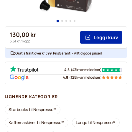
130,00 kr
Legg i kurv
3,61 kr
/ kopp
Gratis frakt over kr 599. PrisGaranti - Alltid gode priser!
4.5
(
43k+
anmeldelser
)
4.8
(
125k+
anmeldelser
)
LIGNENDE KATEGORIER
Starbucks til Nespresso®
Kaffemaskiner til Nespresso®
Lungo til Nespresso®