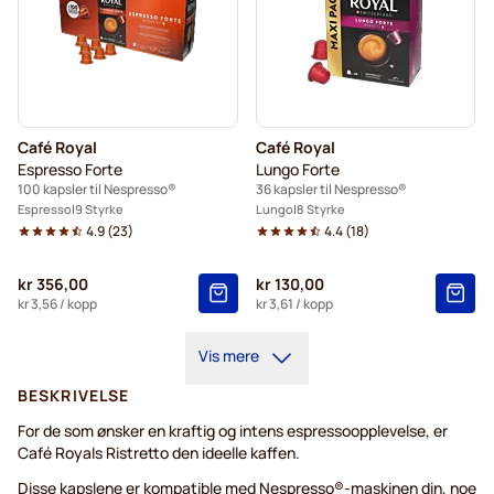
Café Royal
Café Royal
Espresso Forte
Lungo Forte
100 kapsler til Nespresso®
36 kapsler til Nespresso®
Espresso
9 Styrke
Lungo
8 Styrke
4.9
(
23
)
4.4
(
18
)
kr 356,00
kr 130,00
kr 3,56
/ kopp
kr 3,61
/ kopp
Vis mere
BESKRIVELSE
For de som ønsker en kraftig og intens espressoopplevelse, er
Café Royals Ristretto den ideelle kaffen.
Disse kapslene er kompatible med Nespresso®-maskinen din, noe