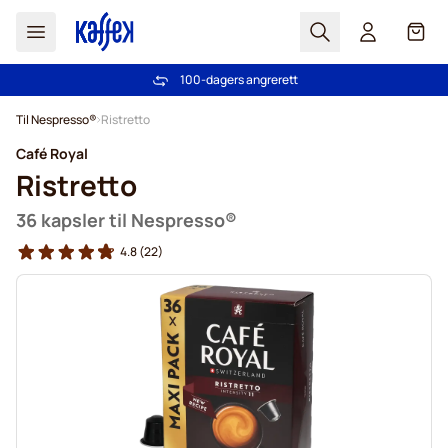
Søk
Cart
100-dagers angrerett
Gratis frakt over kr 599
Hopp til innhold
Til Nespresso®
Ristretto
Café Royal
Ristretto
36 kapsler til Nespresso®
4.8
(22)