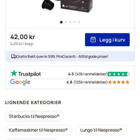
42,00 kr
Legg i kurv
4,20 kr
/ kopp
Gratis frakt over kr 599. PrisGaranti - Alltid gode priser!
4.5
(
43k+
anmeldelser
)
4.8
(
125k+
anmeldelser
)
LIGNENDE KATEGORIER
Starbucks til Nespresso®
Kaffemaskiner til Nespresso®
Lungo til Nespresso®