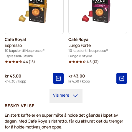
Café Royal
Café Royal
Espresso
Lungo Forte
10 kapsler til Nespresso®
10 kapsler til Nespresso®
Espresso
6 Styrke
Lungo
8 Styrke
4.4
(
15
)
4.5
(
13
)
kr 43,00
kr 43,00
kr 4,30
/ kopp
kr 4,30
/ kopp
Vis mere
BESKRIVELSE
En sterk kaffe er en super måte å holde det gående i løpet av
dagen. Med Café Royals ristretto, får du akkurat det du trenger
for å holde motivasjonen oppe.