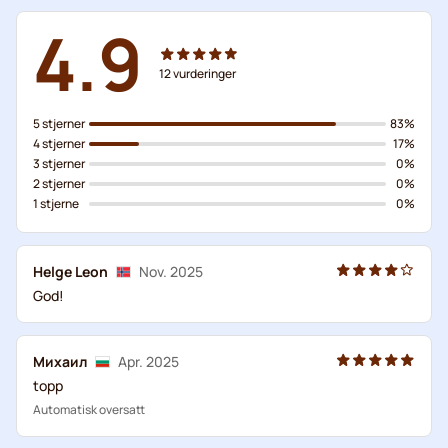
4.9
12
vurderinger
5 stjerner
83%
4 stjerner
17%
3 stjerner
0%
2 stjerner
0%
1 stjerne
0%
Helge Leon
Nov. 2025
God!
Михаил
Apr. 2025
topp
Automatisk oversatt