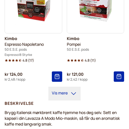
Kimbo
Kimbo
Espresso Napoletano
Pompei
50 E.S.E. pods
50 E.S.E. pods
Espresso
8 Styrke
4.8
(
17
)
4.8
(
11
)
kr 124,00
kr 121,00
kr 2,48
/ kopp
kr 2,42
/ kopp
Vis mere
BESKRIVELSE
Brygg italiensk mørkbrent kaffe hjemme hos deg selv. Sett en
kapsel i din Lavazza A Modo Mio-maskin, så får du en aromatisk
kaffe med langvarig smak.