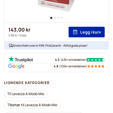
143,00 kr
Legg i kurv
2,86 kr
/ kopp
Gratis frakt over kr 599. PrisGaranti - Alltid gode priser!
4.5
(
43k+
anmeldelser
)
4.8
(
125k+
anmeldelser
)
LIGNENDE KATEGORIER
Til Lavazza A Modo Mio
Tilbehør til Lavazza A Modo Mio