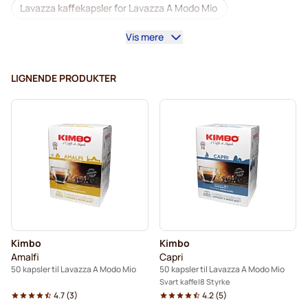
Lavazza kaffekapsler for Lavazza A Modo Mio
Vis mere
Koffeinfri kaffe for Lavazza A Modo Mio
Avkalking og rengjøring til Lavazza A Modo Mio
LIGNENDE PRODUKTER
Caffè Borbone for Lavazza A Modo Mio
Dolce Vita kapsler for Lavazza A Modo Mio
Gimoka kapsler for Lavazza A Modo Mio
Kapsler til Lavazza A Modo Mio
Kimbo
Kimbo
Amalfi
Capri
50 kapsler til Lavazza A Modo Mio
50 kapsler til Lavazza A Modo Mio
Svart kaffe
8 Styrke
4.7
(
3
)
4.2
(
5
)