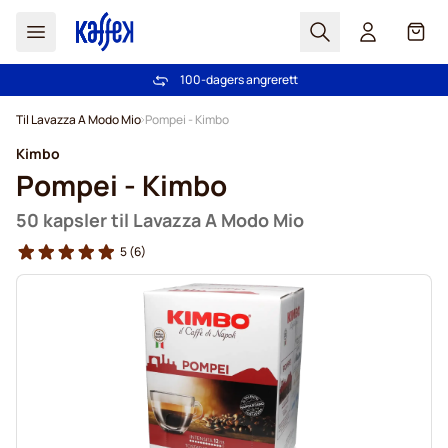
Søk
Cart
100-dagers angrerett
Gratis frakt over kr 599
Hopp til innhold
Til Lavazza A Modo Mio
Pompei - Kimbo
Kimbo
Pompei - Kimbo
50 kapsler til Lavazza A Modo Mio
5
(6)