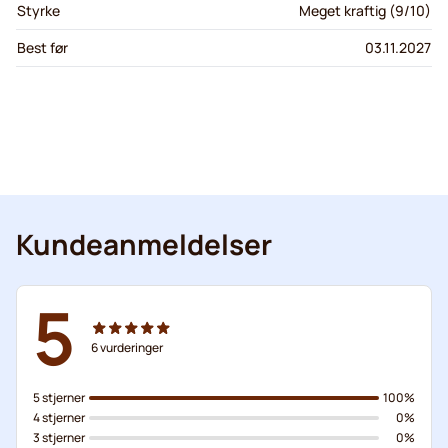
Styrke
Meget kraftig (9/10)
Best før
03.11.2027
Kundeanmeldelser
5
6
vurderinger
5 stjerner
100%
4 stjerner
0%
3 stjerner
0%