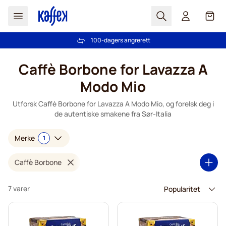
Søk
Cart
100-dagers angrerett
Gratis frakt over kr 599
Hopp til innhold
Caffè Borbone for Lavazza A
Modo Mio
Utforsk Caffè Borbone for Lavazza A Modo Mio, og forelsk deg i
de autentiske smakene fra Sør-Italia
Merke
1
Caffè Borbone
7 varer