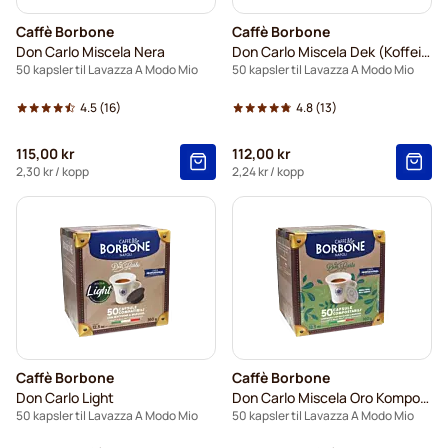
Caffè Borbone
Caffè Borbone
Don Carlo Miscela Nera
Don Carlo Miscela Dek (Koffeinfri)
50 kapsler til Lavazza A Modo Mio
50 kapsler til Lavazza A Modo Mio
4.5
(16)
4.8
(13)
115,00 kr
112,00 kr
2,30 kr
/ kopp
2,24 kr
/ kopp
Caffè Borbone
Caffè Borbone
Don Carlo Light
Don Carlo Miscela Oro Komposterbar
50 kapsler til Lavazza A Modo Mio
50 kapsler til Lavazza A Modo Mio