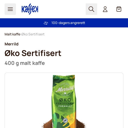
Søk
Cart
100-dagers angrerett
Gratis frakt over kr 599
Hopp til innhold
Malt kaffe
Øko Sertifisert
Merrild
Øko Sertifisert
400 g malt kaffe