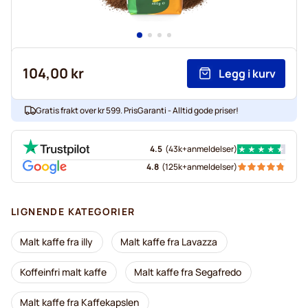
104,00 kr
Legg i kurv
Gratis frakt over kr 599. PrisGaranti - Alltid gode priser!
4.5
(
43k+
anmeldelser
)
4.8
(
125k+
anmeldelser
)
LIGNENDE KATEGORIER
Malt kaffe fra illy
Malt kaffe fra Lavazza
Koffeinfri malt kaffe
Malt kaffe fra Segafredo
Malt kaffe fra Kaffekapslen