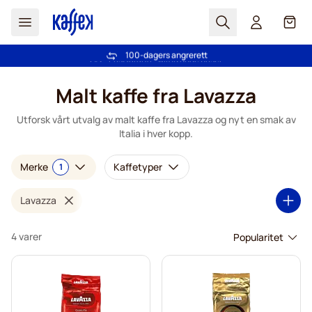
Søk
Cart
100-dagers angrerett
Gratis frakt over kr 599
Hopp til innhold
Malt kaffe fra Lavazza
Utforsk vårt utvalg av malt kaffe fra Lavazza og nyt en smak av
Italia i hver kopp.
Merke
Kaffetyper
1
Lavazza
4 varer