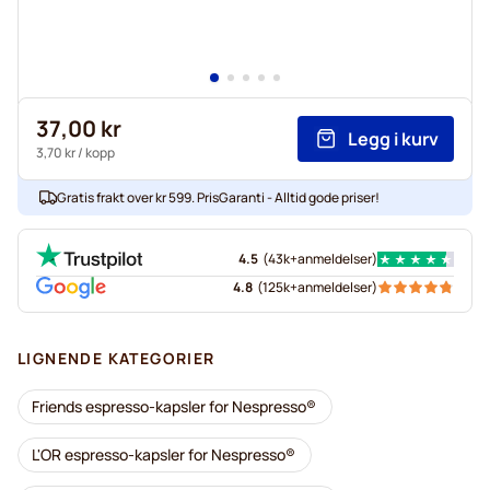
37,00 kr
Legg i kurv
3,70 kr
/ kopp
Gratis frakt over kr 599. PrisGaranti - Alltid gode priser!
4.5
(
43k+
anmeldelser
)
4.8
(
125k+
anmeldelser
)
LIGNENDE KATEGORIER
Friends espresso-kapsler for Nespresso®
L'OR espresso-kapsler for Nespresso®