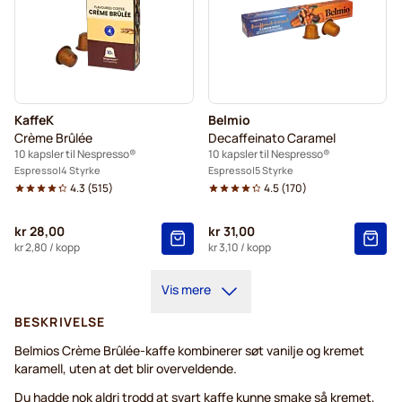
KaffeK
Belmio
Crème Brûlée
Decaffeinato Caramel
10 kapsler til Nespresso®
10 kapsler til Nespresso®
Espresso
4 Styrke
Espresso
5 Styrke
4.3
(
515
)
4.5
(
170
)
kr 28,00
kr 31,00
kr 2,80
/ kopp
kr 3,10
/ kopp
Vis mere
BESKRIVELSE
Belmios Crème Brûlée-kaffe kombinerer søt vanilje og kremet
karamell, uten at det blir overveldende.
Du hadde nok aldri trodd at svart kaffe kunne smake så kremet,