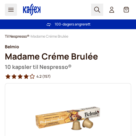
Søk
Cart
100-dagers angrerett
Gratis frakt over kr 599
Hopp til innhold
Til Nespresso®
Madame Créme Brulée
Belmio
Madame Créme Brulée
10 kapsler til Nespresso®
4.2
(157)