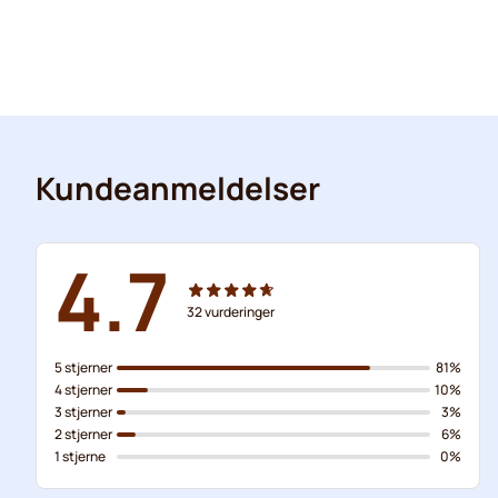
Kundeanmeldelser
4.7
32
vurderinger
5 stjerner
81%
4 stjerner
10%
3 stjerner
3%
2 stjerner
6%
1 stjerne
0%