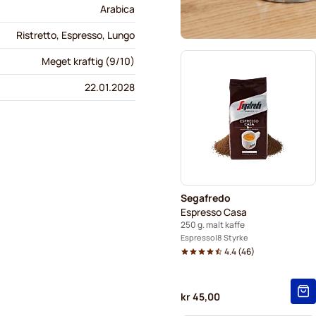
Arabica
Ristretto, Espresso, Lungo
Meget kraftig (9/10)
22.01.2028
Segafredo
Espresso Casa
250 g. malt kaffe
Espresso
8 Styrke
4.4
(
46
)
kr 45,00