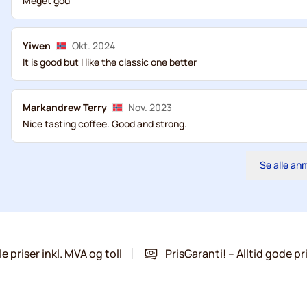
Meget god
Yiwen
Okt. 2024
It is good but I like the classic one better
Markandrew Terry
Nov. 2023
Nice tasting coffee. Good and strong.
Se alle an
le priser inkl. MVA og toll
PrisGaranti! – Alltid gode pr