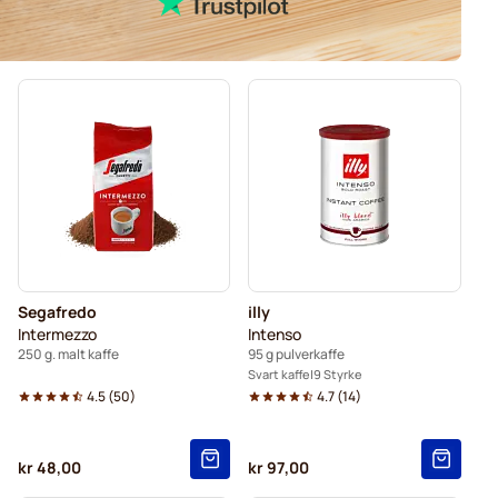
Segafredo
illy
Intermezzo
Intenso
250 g. malt kaffe
95 g pulverkaffe
Svart kaffe
9 Styrke
4.5
(
50
)
4.7
(
14
)
kr 48,00
kr 97,00