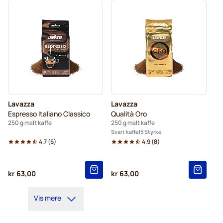
Lavazza
Lavazza
Espresso Italiano Classico
Qualità Oro
250 g malt kaffe
250 g malt kaffe
Svart kaffe
5 Styrke
4.7
(
6
)
4.9
(
8
)
kr 63,00
kr 63,00
Vis mere