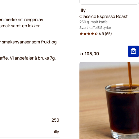
illy
Classico Espresso Roast
Den mørke ristningen av
250 g. malt kaffe
 smak samt en lekker
Svart kaffe
5 Styrke
4.9
(
65
)
er smaksnyanser som frukt og
kr 108,00
ffe. Vi anbefaler å bruke 7g.
250
illy