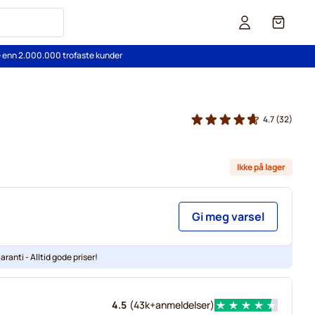
Cart
re enn 2.000.000 trofaste kunder
4.7
(32)
Ikke på lager
Gi meg varsel
aranti - Alltid gode priser!
4.5
(
43k+
anmeldelser
)