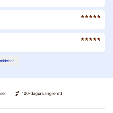
meldelser
iser
100-dagers angrerett