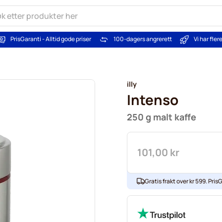
PrisGaranti - Alltid gode priser
100-dagers angrerett
Vi har fle
illy
Intenso
250 g malt kaffe
101,00 kr
Gratis frakt over kr 599. PrisG