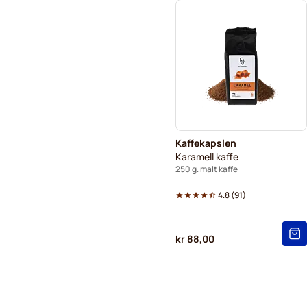
Kaffekapslen
Karamell kaffe
250 g. malt kaffe
4.8
(
91
)
kr 88,00