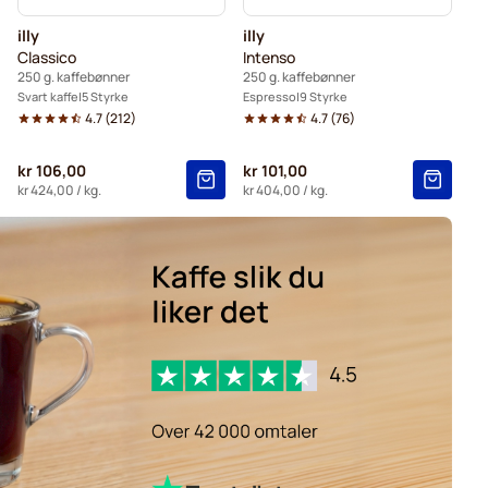
illy
illy
Classico
Intenso
250 g. kaffebønner
250 g. kaffebønner
Svart kaffe
5 Styrke
Espresso
9 Styrke
4.7
(
212
)
4.7
(
76
)
kr 106,00
kr 101,00
kr 424,00
/ kg.
kr 404,00
/ kg.