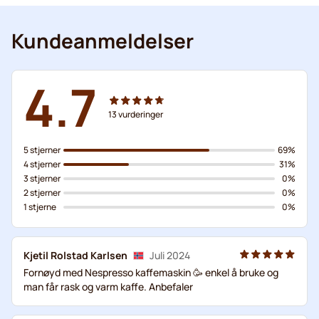
Kundeanmeldelser
4.7
13
vurderinger
5 stjerner
69%
4 stjerner
31%
3 stjerner
0%
2 stjerner
0%
1 stjerne
0%
Kjetil Rolstad Karlsen
Juli 2024
Fornøyd med Nespresso kaffemaskin 🥳 enkel å bruke og
man får rask og varm kaffe. Anbefaler