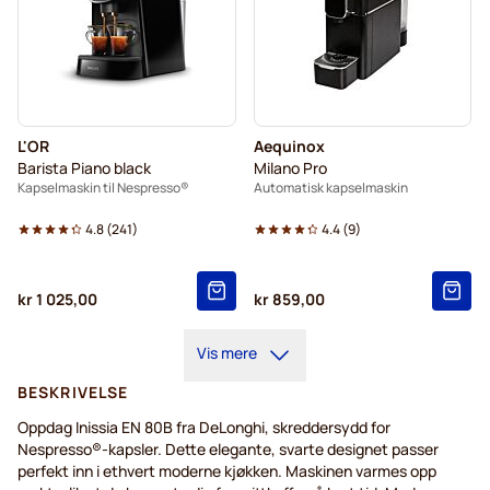
L'OR
Aequinox
Barista Piano black
Milano Pro
Kapselmaskin til Nespresso®
Automatisk kapselmaskin
4.8
(
241
)
4.4
(
9
)
kr 1 025,00
kr 859,00
Vis mere
BESKRIVELSE
Oppdag
Inissia
EN 80B
fra
DeLonghi
,
skreddersydd
for
Nespresso®-
kapsler
. Dette elegante,
svarte
designet
passer
perfekt
inn
i
ethvert
moderne
kjøkken
.
Maskinen
varmes
opp