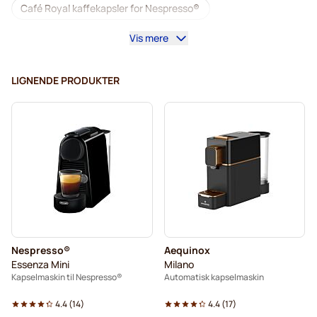
Café Royal kaffekapsler for Nespresso®
Vis mere
Tilbehør til Nespresso®
Alt til kaffen til Nespresso®
Avkalking og rengjøring til Nespresso®
LIGNENDE PRODUKTER
L'OR kaffekapsler for Nespresso®
Segafredo kaffekapsler for Nespresso®
Café René kaffekapsler for Nespresso®
Caffè Borbone for Nespresso®
Kapsler til Nespresso®
Nespresso®
Aequinox
Merrild kaffekapsler for Nespresso®
Essenza Mini
Milano
Kapselmaskin til Nespresso®
Automatisk kapselmaskin
Gevalia kaffekapsler for Nespresso®
4.4
(
14
)
4.4
(
17
)