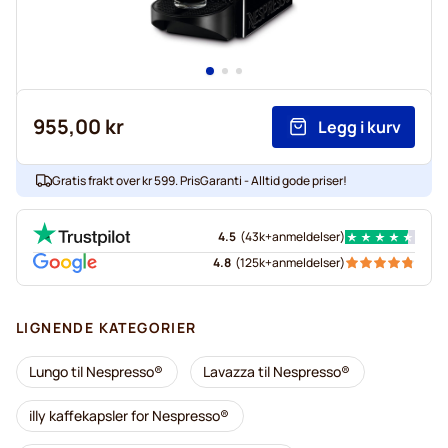
955,00 kr
Legg i kurv
Gratis frakt over kr 599. PrisGaranti - Alltid gode priser!
4.5
(
43k+
anmeldelser
)
4.8
(
125k+
anmeldelser
)
LIGNENDE KATEGORIER
Lungo til Nespresso®
Lavazza til Nespresso®
illy kaffekapsler for Nespresso®