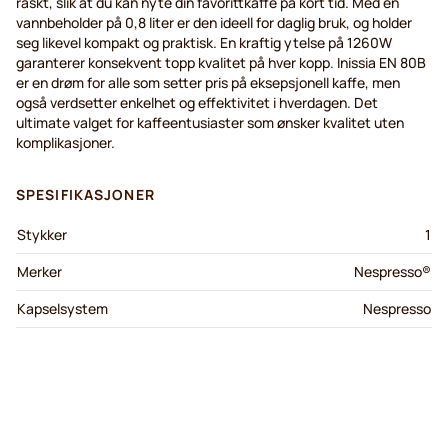
raskt
,
slik
at du
kan
nyte
din
favorittkaffe
på
kort
tid
. Med
en
vannbeholder
på
0,8 liter er den
ideell
for
daglig
bruk,
og
holder
seg
likevel
kompakt
og
praktisk
. En
kraftig
ytelse
på
1260W
garanterer
konsekvent
topp
kvalitet
på
hver
kopp
.
Inissia
EN 80B
er
en
drøm
for alle
som
setter pris
på
eksepsjonell
kaffe
, men
også
verdsetter
enkelhet
og
effektivitet
i
hverdagen
. Det
ultimate
valget
for
kaffeentusiaster
som
ønsker
kvalitet
uten
komplikasjoner
.
SPESIFIKASJONER
Stykker
1
Merker
Nespresso®
Kapselsystem
Nespresso