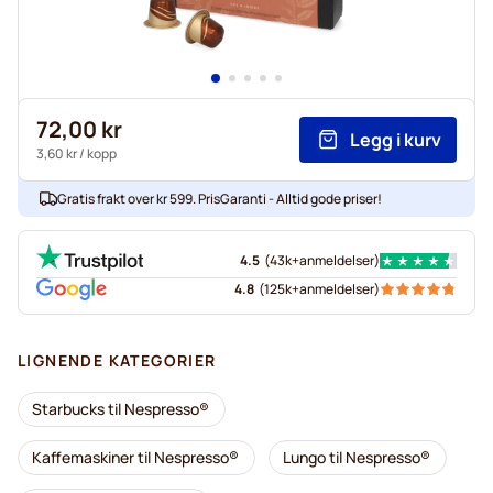
72,00 kr
Legg i kurv
3,60 kr
/ kopp
Gratis frakt over kr 599. PrisGaranti - Alltid gode priser!
4.5
(
43k+
anmeldelser
)
4.8
(
125k+
anmeldelser
)
LIGNENDE KATEGORIER
Starbucks til Nespresso®
Kaffemaskiner til Nespresso®
Lungo til Nespresso®