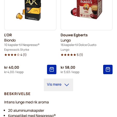
L'OR
Douwe Egberts
Biondo
Lungo
10 kapsler til Nespresso®
16 kapsler til Dolce Gusto
Espresso
4 Styrke
Lungo
4
(
1
)
5
(
1
)
kr 40,00
kr 58,00
kr 4,00
/ kopp
kr 3,63
/ kopp
Vis mere
BESKRIVELSE
Intens lunge med rik aroma
20 aluminiumskapsler
Kompatibel med Nespresso®