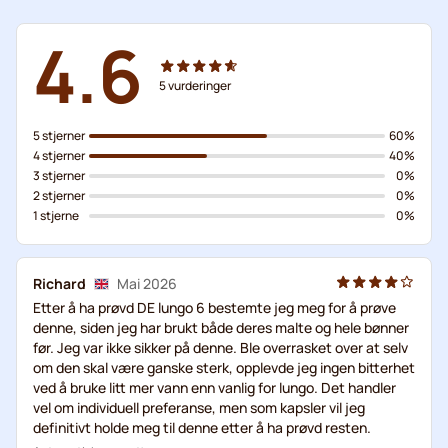
4.6
5
vurderinger
5 stjerner
60%
4 stjerner
40%
3 stjerner
0%
2 stjerner
0%
1 stjerne
0%
Richard
Mai 2026
Etter å ha prøvd DE lungo 6 bestemte jeg meg for å prøve
denne, siden jeg har brukt både deres malte og hele bønner
før. Jeg var ikke sikker på denne. Ble overrasket over at selv
om den skal være ganske sterk, opplevde jeg ingen bitterhet
ved å bruke litt mer vann enn vanlig for lungo. Det handler
vel om individuell preferanse, men som kapsler vil jeg
definitivt holde meg til denne etter å ha prøvd resten.