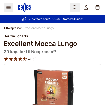
Søk
Cart
Vi har flere enn 2.000.000 trofaste kunder
PrisGaranti - Alltid gode priser
Hopp til innhold
Til Nespresso®
Excellent Mocca Lungo
Douwe Egberts
Excellent Mocca Lungo
20 kapsler til Nespresso®
4.6
(5)