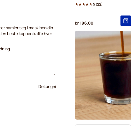
5
(
22
)
kr 196,00
er samler seg i maskinen din.
 den beste koppen kaffe hver
edning.
1
DeLonghi