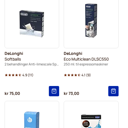
DeLonghi
DeLonghi
Softballs
Eco Multiclean DLSC550
2 behandlinger Anti-limescale Spheres
250 ml. til espressomaskiner
4.9
(
11
)
4.1
(
9
)
kr 75,00
kr 73,00