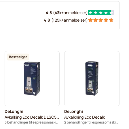
4.5
(
43k+
anmeldelser
)
4.8
(
125k+
anmeldelser
)
Bestselger
DeLonghi
DeLonghi
Avkalking Eco Decalk DLSC500
Avkalkning Eco Decalk
5 behandlinger til espressomaskiner
2 behandlinger til espressomaskiner