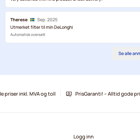
Therese
Sep. 2025
Utmerket filter til min DeLonghi
Automatisk oversatt
Se alle an
le priser inkl. MVA og toll
PrisGaranti! – Alltid gode pr
Logg inn