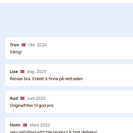
Tron
Okt. 2024
Viktig!
Lise
Sep. 2023
Renser bra. Enkelt å finne på nettsiden
Aud
Juni 2022
Originalfilter til god pris
Holm
Mars 2022
very satisfied with the product & fast delivery!