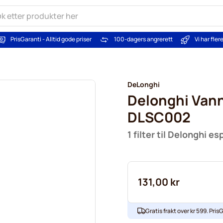
PrisGaranti - Alltid gode priser
100-dagers angrerett
Vi har fle
DeLonghi
Delonghi Vann
DLSC002
1 filter til Delonghi 
131,00 kr
Gratis frakt over kr 599. PrisG