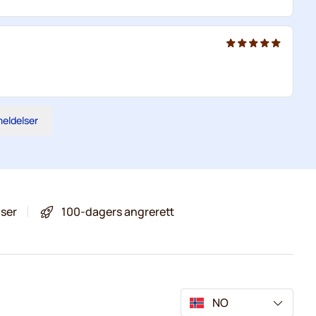
meldelser
iser
100-dagers angrerett
NO