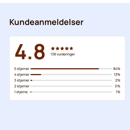
Kundeanmeldelser
4.8
138
vurderinger
5 stjerner
84%
4 stjerner
13%
3 stjerner
2%
2 stjerner
0%
1 stjerne
1%