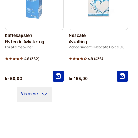
Kaffekapslen
Nescafé
Flytende Avkalkning
Avkalking
For alle maskiner
2 doseringer til Nescafé Dolce Gusto
4.8
(
362
)
4.8
(
436
)
kr 50,00
kr 165,00
Vis mere