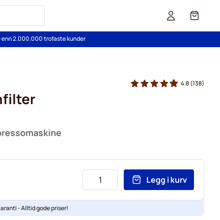
Cart
re enn 2.000.000 trofaste kunder
4.8
(138)
filter
espressomaskine
Legg i kurv
aranti - Alltid gode priser!