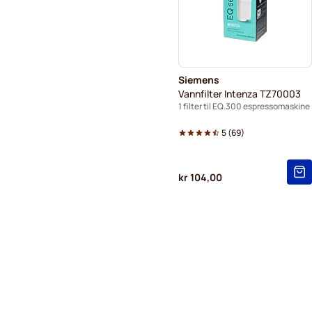
Siemens
Vannfilter Intenza TZ70003
1 filter til EQ.300 espressomaskine
5
(
69
)
kr 104,00