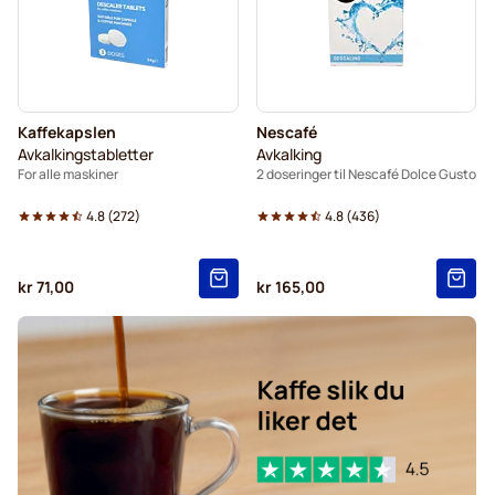
Kaffekapslen
Nescafé
Avkalkingstabletter
Avkalking
For alle maskiner
2 doseringer til Nescafé Dolce Gusto
4.8
(
272
)
4.8
(
436
)
kr 71,00
kr 165,00