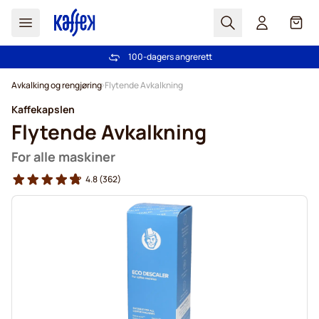
Søk
Cart
100-dagers angrerett
Gratis frakt over kr 599
Hopp til innhold
Avkalking og rengjøring
Flytende Avkalkning
Kaffekapslen
Flytende Avkalkning
For alle maskiner
4.8
(362)