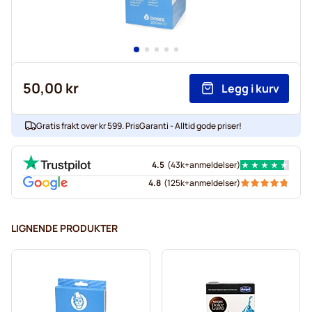
50,00 kr
Legg i kurv
Gratis frakt over kr 599. PrisGaranti - Alltid gode priser!
4.5
(
43k+
anmeldelser
)
4.8
(
125k+
anmeldelser
)
LIGNENDE PRODUKTER