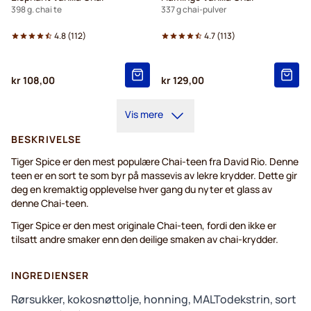
398 g. chai te
337 g chai-pulver
4.8
(
112
)
4.7
(
113
)
kr 108,00
kr 129,00
Vis mere
BESKRIVELSE
Tiger Spice er den mest populære Chai-teen fra David Rio. Denne
teen er en sort te som byr på massevis av lekre krydder. Dette gir
deg en kremaktig opplevelse hver gang du nyter et glass av
denne Chai-teen.
Tiger Spice er den mest originale Chai-teen, fordi den ikke er
tilsatt andre smaker enn den deilige smaken av chai-krydder.
INGREDIENSER
Rørsukker, kokosnøttolje, honning, MALTodekstrin, sort