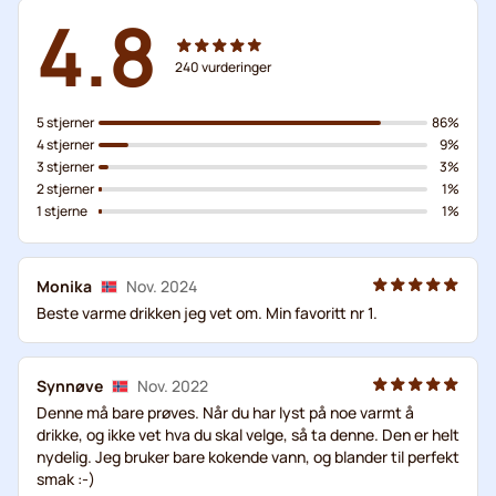
4.8
240
vurderinger
5 stjerner
86%
4 stjerner
9%
3 stjerner
3%
2 stjerner
1%
1 stjerne
1%
Monika
Nov. 2024
Beste varme drikken jeg vet om. Min favoritt nr 1.
Synnøve
Nov. 2022
Denne må bare prøves. Når du har lyst på noe varmt å
drikke, og ikke vet hva du skal velge, så ta denne. Den er helt
nydelig. Jeg bruker bare kokende vann, og blander til perfekt
smak :-)