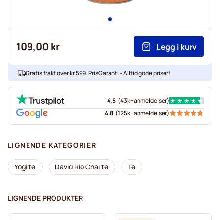
109,00 kr
Legg i kurv
Gratis frakt over kr 599. PrisGaranti - Alltid gode priser!
4.5
(
43k+
anmeldelser
)
4.8
(
125k+
anmeldelser
)
LIGNENDE KATEGORIER
Yogi te
David Rio Chai te
Te
LIGNENDE PRODUKTER