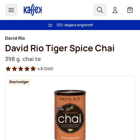
Søk
Cart
100-dagers angrerett
Gratis frakt over kr 599
Hopp til innhold
David Rio
David Rio Tiger Spice Chai
398 g. chai te
4.8
(240)
Bestselger