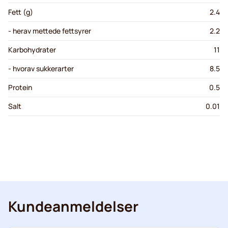
Fett (g)
2.4
- herav mettede fettsyrer
2.2
Karbohydrater
11
- hvorav sukkerarter
8.5
Protein
0.5
Salt
0.01
Kundeanmeldelser