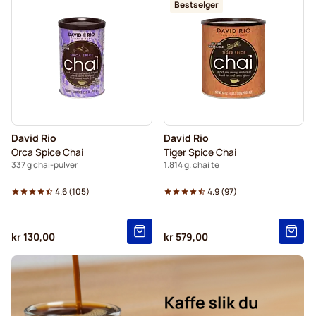
Bestselger
David Rio
David Rio
Orca Spice Chai
Tiger Spice Chai
337 g chai-pulver
1.814 g. chai te
4.6
(
105
)
4.9
(
97
)
kr 130,00
kr 579,00