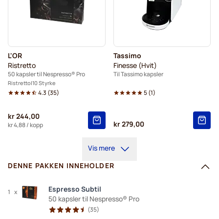
L'OR
Tassimo
Ristretto
Finesse (Hvit)
50 kapsler til Nespresso® Pro
Til Tassimo kapsler
Ristretto
10 Styrke
4.3
(
35
)
5
(
1
)
kr 244,00
kr 279,00
kr 4,88
/ kopp
Vis mere
DENNE PAKKEN INNEHOLDER
Espresso Subtil
1
x
50 kapsler til Nespresso® Pro
(
35
)