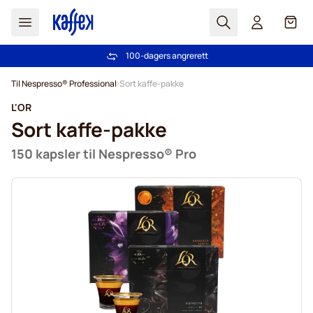
Søk
Cart
100-dagers angrerett
Gratis frakt over kr 599
Hopp til innhold
Til Nespresso® Professional
Sort kaffe-pakke
L'OR
Sort kaffe-pakke
150 kapsler til Nespresso® Pro