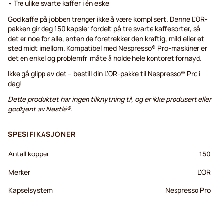
• Tre ulike svarte kaffer i én eske
God kaffe på jobben trenger ikke å være komplisert. Denne L'OR-
pakken gir deg 150 kapsler fordelt på tre svarte kaffesorter, så
det er noe for alle, enten de foretrekker den kraftig, mild eller et
sted midt imellom. Kompatibel med Nespresso® Pro-maskiner er
det en enkel og problemfri måte å holde hele kontoret fornøyd.
Ikke gå glipp av det – bestill din L'OR-pakke til Nespresso® Pro i
dag!
Dette produktet har ingen tilknytning til, og er ikke produsert eller
godkjent av Nestlé®.
SPESIFIKASJONER
Antall kopper
150
Merker
L'OR
Kapselsystem
Nespresso Pro