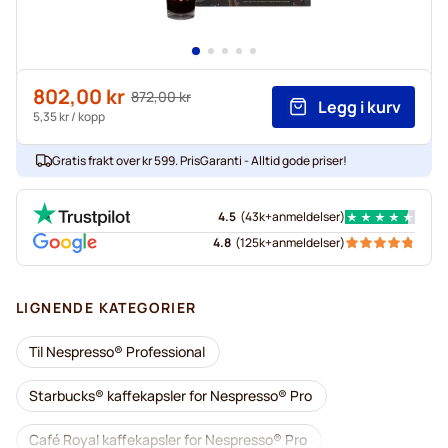
802,00 kr
Vanlig pris
872,00 kr
Legg i kurv
As low as
5,35 kr
/ kopp
Gratis frakt over kr 599. PrisGaranti - Alltid gode priser!
4.5
(
43k+
anmeldelser
)
4.8
(
125k+
anmeldelser
)
LIGNENDE KATEGORIER
Til Nespresso® Professional
Starbucks® kaffekapsler for Nespresso® Pro
Café Royal kaffekapsler for Nespresso® Pro