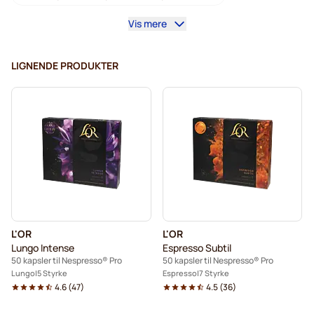
Vis mere
Kaffemaskiner til Nespresso® Professional
Tilbehør til Nespresso® Professional
LIGNENDE PRODUKTER
Koffeinfri kaffe for Nespresso® Pro
Avkalking og rengjøring til Nespresso® Pro
Kapsler til Nespresso® Pro
Gimoka kapsler for Nespresso® Pro
Kaffekapsler for Nespresso® Pro
L'OR
L'OR
Kaffekapslen til Nespresso® Professional
Lungo Intense
Espresso Subtil
50 kapsler til Nespresso® Pro
50 kapsler til Nespresso® Pro
Lungo
5 Styrke
Espresso
7 Styrke
4.6
(
47
)
4.5
(
36
)