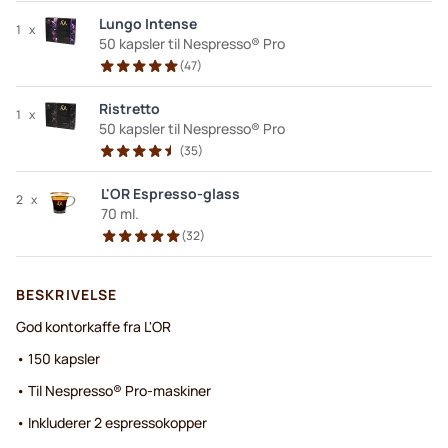
Lungo Intense
1
x
50 kapsler til Nespresso® Pro
(
47
)
Ristretto
1
x
50 kapsler til Nespresso® Pro
(
35
)
L'OR Espresso-glass
2
x
70 ml.
(
32
)
BESKRIVELSE
God kontorkaffe fra L'OR
• 150 kapsler
• Til Nespresso® Pro-maskiner
• Inkluderer 2 espressokopper