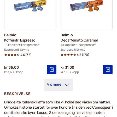
Belmio
Belmio
Koffeinfri Espresso
Decaffeinato Caramel
10 kapsler til Nespresso®
10 kapsler til Nespresso®
Espresso
6 Styrke
Espresso
5 Styrke
4.6
(
38
)
4.5
(
170
)
kr 36,00
kr 31,00
kr 3,60
/ kopp
kr 3,10
/ kopp
Vis mere
BESKRIVELSE
Drikk ekte italiensk kaffe som ikke vil holde deg våken om natten.
Gimokas historie startet for over hundre år siden ved Comosjøen i
den italienske byen Lecco. Siden den gang har virksomheten