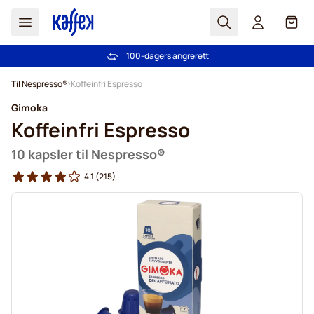
Søk
Cart
100-dagers angrerett
Gratis frakt over kr 599
Hopp til innhold
Til Nespresso®
Koffeinfri Espresso
Gimoka
Koffeinfri Espresso
10 kapsler til Nespresso®
4.1
(215)