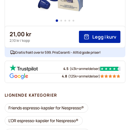
21,00 kr
Legg i kurv
2,10 kr
/ kopp
Gratis frakt over kr 599. PrisGaranti - Alltid gode priser!
4.5
(
43k+
anmeldelser
)
4.8
(
125k+
anmeldelser
)
LIGNENDE KATEGORIER
Friends espresso-kapsler for Nespresso®
L'OR espresso-kapsler for Nespresso®