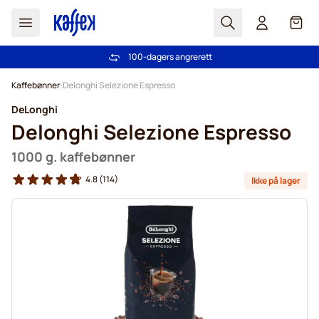
Søk
Cart
100-dagers angrerett
Gratis frakt over kr 599
Hopp til innhold
Kaffebønner
Delonghi Selezione Espresso
DeLonghi
Delonghi Selezione Espresso
1000 g. kaffebønner
4.8
(114)
Ikke på lager