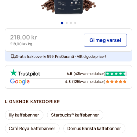
218,00 kr
Gi meg varsel
218,00 kr
/ kg.
Gratis frakt over kr 599. PrisGaranti - Alltid gode priser!
4.5
(
43k+
anmeldelser
)
4.8
(
125k+
anmeldelser
)
LIGNENDE KATEGORIER
illy kaffebønner
Starbucks® kaffebønner
Café Royal kaffebønner
Domus Barista kaffebønner