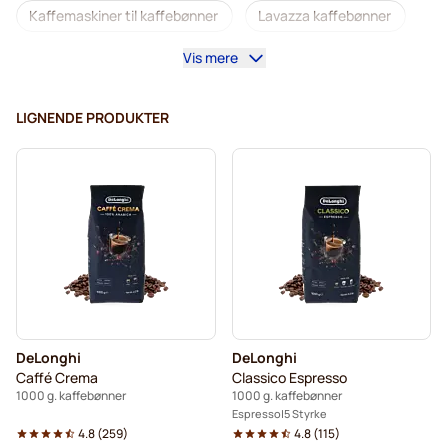
Kaffemaskiner til kaffebønner
Lavazza kaffebønner
Vis mere
Koffeinfrie kaffebønner
L'OR kaffebønner
Segafredo kaffebønner
Caffè Borbone kaffebønner
LIGNENDE PRODUKTER
Merrild kaffebønner
Garibaldi kaffebønner
Tonino Lamborghini kaffebønner
Gimoka kaffebønner
Kaffekapslen kaffebønner
Delonghi espressobønner
Kaffebønner
DeLonghi
DeLonghi
Caffé Crema
Classico Espresso
1000 g. kaffebønner
1000 g. kaffebønner
Espresso
5 Styrke
4.8
(
259
)
4.8
(
115
)