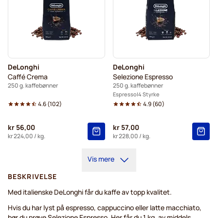
DeLonghi
DeLonghi
Caffé Crema
Selezione Espresso
250 g. kaffebønner
250 g. kaffebønner
Espresso
4 Styrke
4.6
(
102
)
4.9
(
60
)
kr 56,00
kr 57,00
kr 224,00
/ kg.
kr 228,00
/ kg.
Vis mere
BESKRIVELSE
Med italienske DeLonghi får du kaffe av topp kvalitet.
Hvis du har lyst på espresso, cappuccino eller latte macchiato,
bør du prøve Selezione Espresso. Her får du 1 kg. av middels