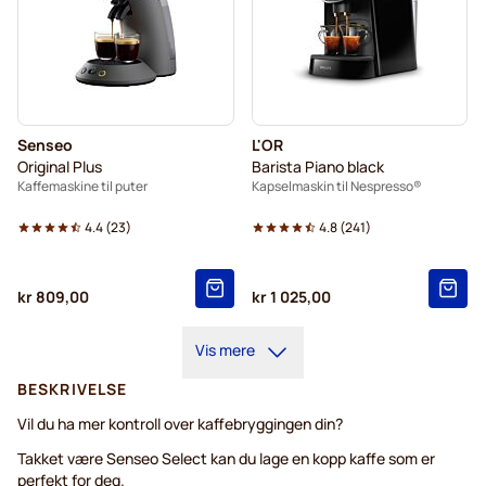
Senseo
L'OR
Original Plus
Barista Piano black
Kaffemaskine til puter
Kapselmaskin til Nespresso®
4.4
(
23
)
4.8
(
241
)
kr 809,00
kr 1 025,00
Vis mere
BESKRIVELSE
Vil du ha mer kontroll over kaffebryggingen din?
Takket være Senseo Select kan du lage en kopp kaffe som er
perfekt for deg.