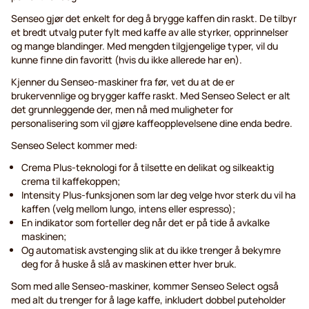
Senseo gjør det enkelt for deg å brygge kaffen din raskt. De tilbyr
et bredt utvalg puter fylt med kaffe av alle styrker, opprinnelser
og mange blandinger. Med mengden tilgjengelige typer, vil du
kunne finne din favoritt (hvis du ikke allerede har en).
Kjenner du Senseo-maskiner fra før, vet du at de er
brukervennlige og brygger kaffe raskt. Med Senseo Select er alt
det grunnleggende der, men nå med muligheter for
personalisering som vil gjøre kaffeopplevelsene dine enda bedre.
Senseo Select kommer med:
Crema Plus-teknologi for å tilsette en delikat og silkeaktig
crema til kaffekoppen;
Intensity Plus-funksjonen som lar deg velge hvor sterk du vil ha
kaffen (velg mellom lungo, intens eller espresso);
En indikator som forteller deg når det er på tide å avkalke
maskinen;
Og automatisk avstenging slik at du ikke trenger å bekymre
deg for å huske å slå av maskinen etter hver bruk.
Som med alle Senseo-maskiner, kommer Senseo Select også
med alt du trenger for å lage kaffe, inkludert dobbel puteholder