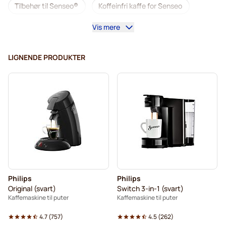
Tilbehør til Senseo®
Koffeinfri kaffe for Senseo
Vis mere
Avkalking og rengjøring til Senseo
Segafredo kaffeputer for Senseo
LIGNENDE PRODUKTER
Café René kaffeputer for Senseo
Puter til Senseo®
Merrild kaffeputer for Senseo
Friele kaffeputer for Senseo
Marcilla kaffeputer for Senseo
Gimoka puter for Senseo
Puter for Senseo
Philips
Philips
Kaffemaskiner til Senseo®
Til Senseo®
Original (svart)
Switch 3-in-1 (svart)
Kaffemaskine til puter
Kaffemaskine til puter
Kaffekapslen til Senseo®
Senseo-puter for Senseo
4.7
(
757
)
4.5
(
262
)