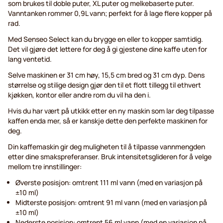
som brukes til doble puter, XL puter og melkebaserte puter.
Vanntanken rommer 0,9L vann; perfekt for å lage flere kopper på
rad.
Med Senseo Select kan du brygge en eller to kopper samtidig.
Det vil gjøre det lettere for deg å gi gjestene dine kaffe uten for
lang ventetid.
Selve maskinen er 31 cm høy, 15,5 cm bred og 31 cm dyp. Dens
størrelse og stilige design gjør den til et flott tillegg til ethvert
kjøkken, kontor eller andre rom du vil ha den i.
Hvis du har vært på utkikk etter en ny maskin som lar deg tilpasse
kaffen enda mer, så er kanskje dette den perfekte maskinen for
deg.
Din kaffemaskin gir deg muligheten til å tilpasse vannmengden
etter dine smakspreferanser. Bruk intensitetsglideren for å velge
mellom tre innstillinger:
Øverste posisjon: omtrent 111 ml vann (med en variasjon på
±10 ml)
Midterste posisjon: omtrent 91 ml vann (med en variasjon på
±10 ml)
Nederste posisjon: omtrent 56 ml vann (med en variasjon på