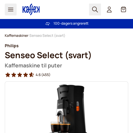
Søk
Cart
100-dagers angrerett
Gratis frakt over kr 599
Hopp til innhold
Kaffemaskiner
Senseo Select (svart)
Philips
Senseo Select (svart)
Kaffemaskine til puter
4.6
(455)