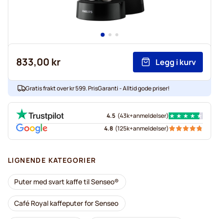
833,00 kr
Legg i kurv
Gratis frakt over kr 599. PrisGaranti - Alltid gode priser!
4.5
(
43k+
anmeldelser
)
4.8
(
125k+
anmeldelser
)
LIGNENDE KATEGORIER
Puter med svart kaffe til Senseo®
Café Royal kaffeputer for Senseo