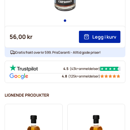
56,00 kr
Legg i kurv
Gratis frakt over kr 599. PrisGaranti - Alltid gode priser!
4.5
(
43k+
anmeldelser
)
4.8
(
125k+
anmeldelser
)
LIGNENDE PRODUKTER