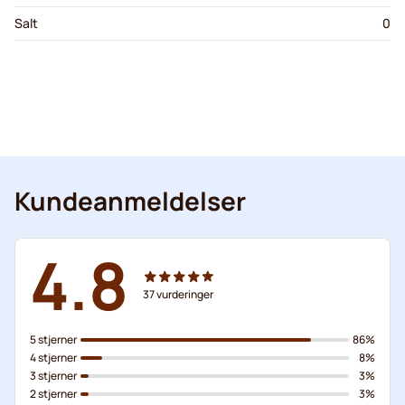
Salt
0
Kundeanmeldelser
4.8
37
vurderinger
5 stjerner
86%
4 stjerner
8%
3 stjerner
3%
2 stjerner
3%