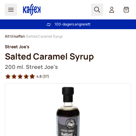
Søk
Cart
100-dagers angrerett
Gratis frakt over kr 599
Hopp til innhold
Alt til kaffen
Salted Caramel Syrup
Street Joe's
Salted Caramel Syrup
200 ml. Street Joe's
4.8
(37)