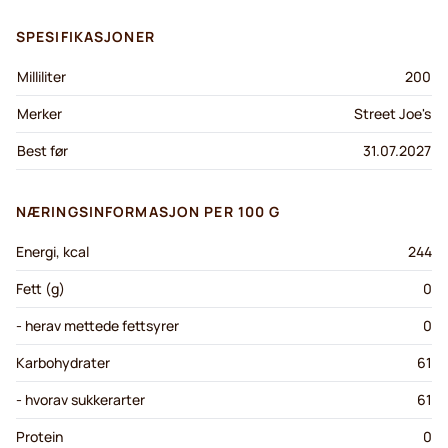
SPESIFIKASJONER
Milliliter
200
Merker
Street Joe's
Best før
31.07.2027
NÆRINGSINFORMASJON PER 100 G
Energi, kcal
244
Fett (g)
0
- herav mettede fettsyrer
0
Karbohydrater
61
- hvorav sukkerarter
61
Protein
0