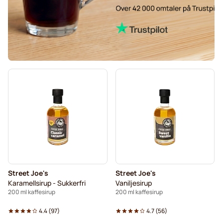
Street Joe's
Street Joe's
Karamellsirup - Sukkerfri
Vaniljesirup
200 ml kaffesirup
200 ml kaffesirup
4.4
(
97
)
4.7
(
56
)