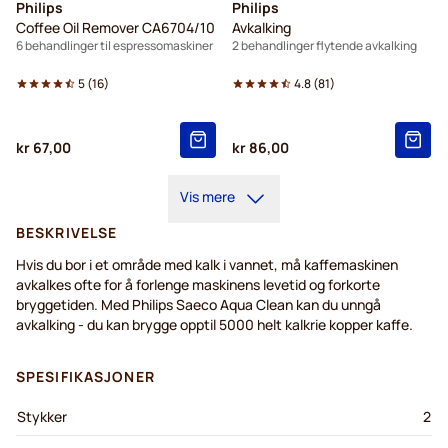
Philips
Philips
Coffee Oil Remover CA6704/10
Avkalking
6 behandlinger til espressomaskiner
2 behandlinger flytende avkalking
5
(
16
)
4.8
(
81
)
kr 67,00
kr 86,00
Vis mere
BESKRIVELSE
Hvis du bor i et område med kalk i vannet, må kaffemaskinen
avkalkes ofte for å forlenge maskinens levetid og forkorte
bryggetiden. Med Philips Saeco Aqua Clean kan du unngå
avkalking - du kan brygge opptil 5000 helt kalkrie kopper kaffe.
SPESIFIKASJONER
Stykker
2