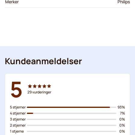
Merker
Philips
Kundeanmeldelser
5
29
vurderinger
5 stjerner
93%
4 stjerner
7%
3 stjerner
0%
2 stjerner
0%
1 stjerne
0%