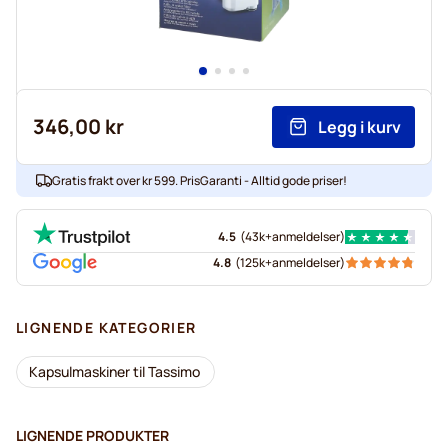
346,00 kr
Legg i kurv
Gratis frakt over kr 599. PrisGaranti - Alltid gode priser!
4.5
(
43k+
anmeldelser
)
4.8
(
125k+
anmeldelser
)
LIGNENDE KATEGORIER
Kapsulmaskiner til Tassimo
LIGNENDE PRODUKTER