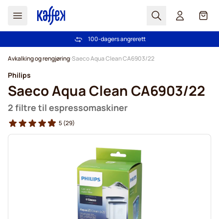
Søk
Cart
100-dagers angrerett
Gratis frakt over kr 599
Hopp til innhold
Avkalking og rengjøring
Saeco Aqua Clean CA6903/22
Philips
Saeco Aqua Clean CA6903/22
2 filtre til espressomaskiner
5
(29)