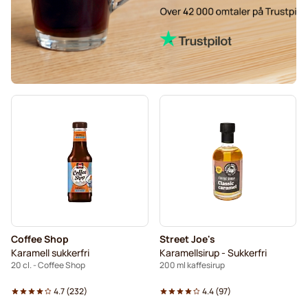
Coffee Shop
Street Joe's
Karamell sukkerfri
Karamellsirup - Sukkerfri
20 cl. - Coffee Shop
200 ml kaffesirup
4.7
(
232
)
4.4
(
97
)