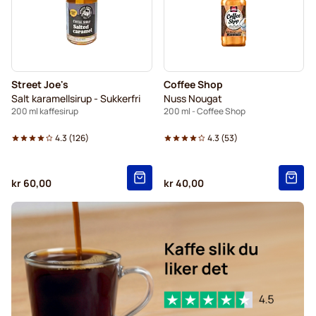
Street Joe's
Coffee Shop
Salt karamellsirup - Sukkerfri
Nuss Nougat
200 ml kaffesirup
200 ml - Coffee Shop
4.3
(
126
)
4.3
(
53
)
kr 60,00
kr 40,00