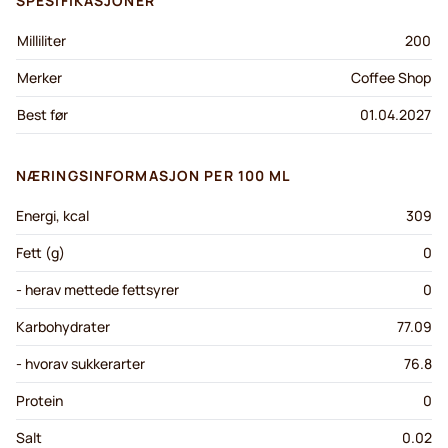
SPESIFIKASJONER
Milliliter
200
Merker
Coffee Shop
Best før
01.04.2027
NÆRINGSINFORMASJON PER 100 ML
Energi, kcal
309
Fett (g)
0
- herav mettede fettsyrer
0
Karbohydrater
77.09
- hvorav sukkerarter
76.8
Protein
0
Salt
0.02