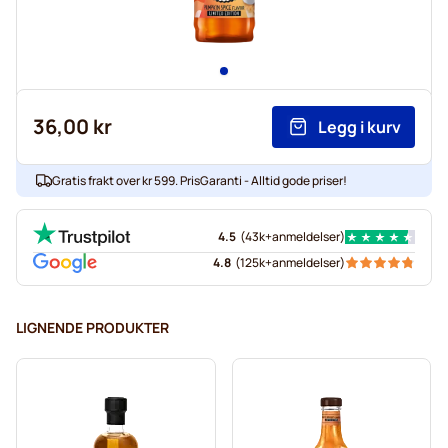
36,00 kr
Legg i kurv
Gratis frakt over kr 599. PrisGaranti - Alltid gode priser!
4.5
(
43k+
anmeldelser
)
4.8
(
125k+
anmeldelser
)
LIGNENDE PRODUKTER