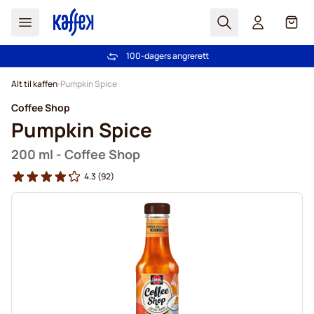
Søk
Cart
100-dagers angrerett
Gratis frakt over kr 599
Hopp til innhold
Alt til kaffen
Pumpkin Spice
Coffee Shop
Pumpkin Spice
200 ml - Coffee Shop
4.3
(92)