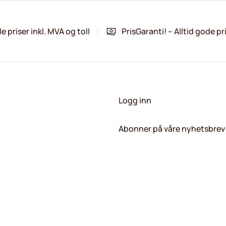
le priser inkl. MVA og toll
PrisGaranti! – Alltid gode pr
Logg inn
Abonner på våre nyhetsbrev