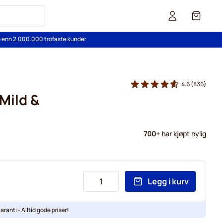
Cart
re enn 2.000.000 trofaste kunder
4.6
(836)
Mild &
700
+ har kjøpt nylig
Legg i kurv
aranti - Alltid gode priser!