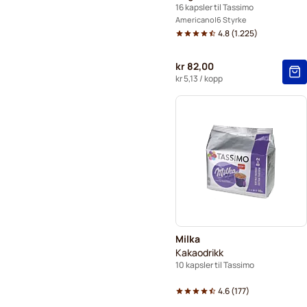
16 kapsler til Tassimo
Americano
6 Styrke
4.8
(
1.225
)
kr 82,00
kr 5,13
/ kopp
Milka
Kakaodrikk
10 kapsler til Tassimo
4.6
(
177
)