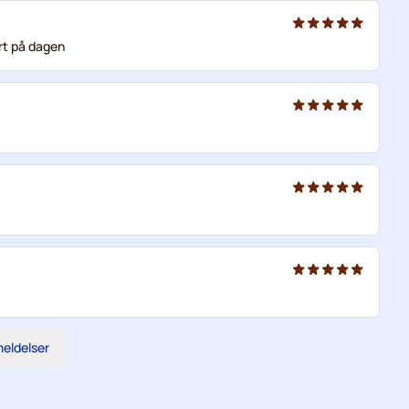
art på dagen
meldelser