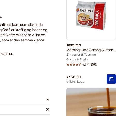
Gevalia kaffekapsler for Ta
e.
 kaffeelskere som elsker de
Café er kraftig og intens og
rk kaffe eller bare vil ha en
d, som er den samme kjente
Tassimo
Morning Café Strong & Intense XL
 kapsler.
21 kapsler til Tassimo
Grande
8 Styrke
4.7
(
1.950
)
kr 66,00
kr 3,14
/ kopp
21
21