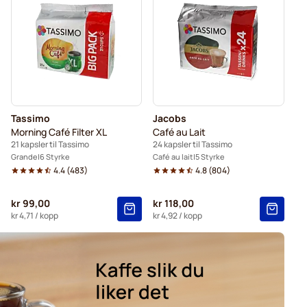
ssimo
Tassimo
Jacobs
Morning Café Filter XL
Café au Lait
21 kapsler til Tassimo
24 kapsler til Tassimo
Grande
6 Styrke
Café au lait
5 Styrke
4.4
(
483
)
4.8
(
804
)
kr 99,00
kr 118,00
kr 4,71
/ kopp
kr 4,92
/ kopp