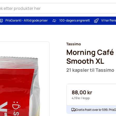
PrisGaranti - Alltid gode priser
100-dagers angrerett
Vi har fle
Tassimo
Morning Café 
Smooth XL
21 kapsler til Tassimo
88,00 kr
4,19 kr
/ kopp
Gratis frakt over kr 599. PrisG