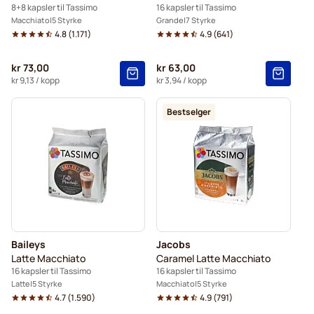
8+8 kapsler til Tassimo
16 kapsler til Tassimo
Macchiato
5 Styrke
Grande
7 Styrke
4.8
(
1.171
)
4.9
(
641
)
kr 73,00
kr 63,00
kr 9,13
/ kopp
kr 3,94
/ kopp
Bestselger
Baileys
Jacobs
Latte Macchiato
Caramel Latte Macchiato
16 kapsler til Tassimo
16 kapsler til Tassimo
Latte
5 Styrke
Macchiato
5 Styrke
4.7
(
1.590
)
4.9
(
791
)