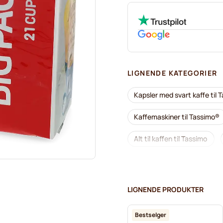
LIGNENDE KATEGORIER
Kapsler med svart kaffe til 
Kaffemaskiner til Tassimo®
Alt til kaffen til Tassimo
L'OR kaffekapsler for Tassim
Kapsler til Tassimo®
F
LIGNENDE PRODUKTER
Marcilla kaffekapsler for Ta
Bestselger