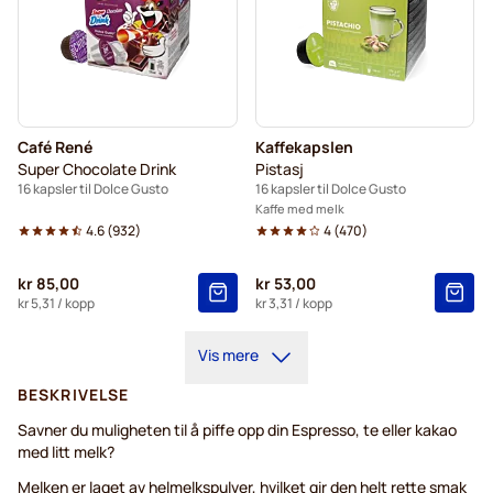
Café René
Kaffekapslen
Super Chocolate Drink
Pistasj
16 kapsler til Dolce Gusto
16 kapsler til Dolce Gusto
Kaffe med melk
4.6
(
932
)
4
(
470
)
kr 85,00
kr 53,00
kr 5,31
/ kopp
kr 3,31
/ kopp
Vis mere
BESKRIVELSE
Savner du muligheten til å piffe opp din Espresso, te eller kakao
med litt melk?
Melken er laget av helmelkspulver, hvilket gir den helt rette smak