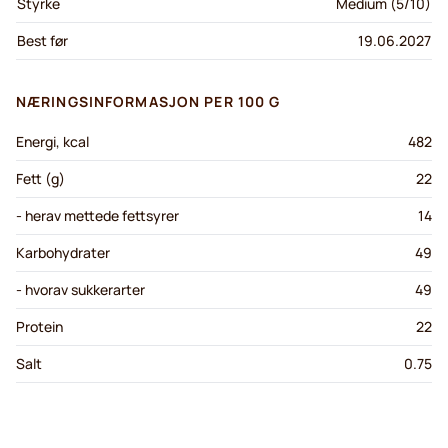
Styrke
Medium (5/10)
Best før
19.06.2027
NÆRINGSINFORMASJON PER 100 G
Energi, kcal
482
Fett (g)
22
- herav mettede fettsyrer
14
Karbohydrater
49
- hvorav sukkerarter
49
Protein
22
Salt
0.75