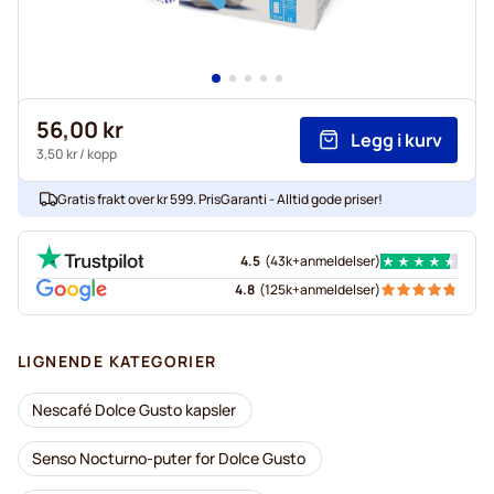
56,00 kr
Legg i kurv
3,50 kr
/ kopp
Gratis frakt over kr 599. PrisGaranti - Alltid gode priser!
4.5
(
43k+
anmeldelser
)
4.8
(
125k+
anmeldelser
)
LIGNENDE KATEGORIER
Nescafé Dolce Gusto kapsler
Senso Nocturno-puter for Dolce Gusto