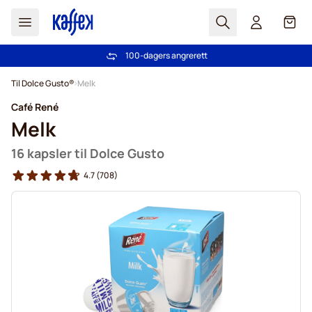
Søk
Cart
100-dagers angrerett
Gratis frakt over kr 599
Hopp til innhold
Til Dolce Gusto®
Melk
Café René
Melk
16 kapsler til Dolce Gusto
4.7
(708)