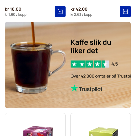
Starbucks®-kapsler for Dolce Gusto
kr 16,00
kr 42,00
Kaffekapslen kaffekapsler for Dolce Gusto
kr 1,60
/ kopp
kr 2,63
/ kopp
Starbucks® Grande kaffekapsler for Dolce Gusto