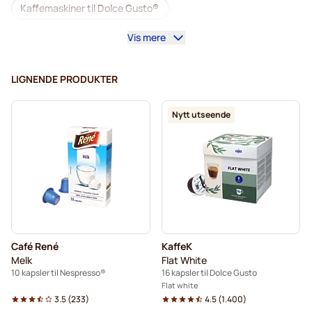
Kaffemaskiner til Dolce Gusto®
Vis mere
Tilbehør til Dolce Gusto®
Koffeinfri kaffe for Dolce Gusto
LIGNENDE PRODUKTER
Avkalking og rengjøring til Dolce Gusto
Nytt utseende
Segafredo kaffekapsler for Dolce Gusto
Café René kaffekapsler for Dolce Gusto
Caffè Borbone for Dolce Gusto
Dolce Vita kapsler for Dolce Gusto
Café René
KaffeK
Kapsler til Dolce Gusto®
Melk
Flat White
10 kapsler til Nespresso®
16 kapsler til Dolce Gusto
Gimoka kapsler for Dolce Gusto
Til Dolce Gusto®
Flat white
3.5
(
233
)
4.5
(
1.400
)