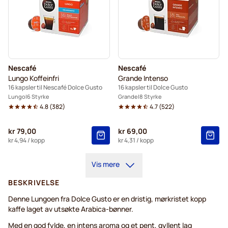
Nescafé
Nescafé
Lungo Koffeinfri
Grande Intenso
16 kapsler til Nescafé Dolce Gusto
16 kapsler til Dolce Gusto
Lungo
6 Styrke
Grande
8 Styrke
4.8
(
382
)
4.7
(
522
)
kr 79,00
kr 69,00
kr 4,94
/ kopp
kr 4,31
/ kopp
Vis mere
BESKRIVELSE
Denne Lungoen fra Dolce Gusto er en dristig, mørkristet kopp
kaffe laget av utsøkte Arabica-bønner.
Med en god fylde, en intens aroma og et pent, gyllent lag