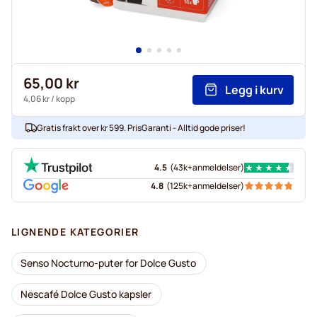
65,00 kr
Legg i kurv
4,06 kr
/ kopp
Gratis frakt over kr 599. PrisGaranti - Alltid gode priser!
4.5
(
43k+
anmeldelser
)
4.8
(
125k+
anmeldelser
)
LIGNENDE KATEGORIER
Senso Nocturno-puter for Dolce Gusto
Nescafé Dolce Gusto kapsler