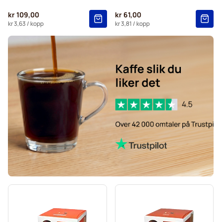
Starbucks®-kapsler for Dolce Gusto
kr 109,00
kr 61,00
Kaffekapslen kaffekapsler for Dolce Gusto
kr 3,63
/ kopp
kr 3,81
/ kopp
Starbucks® Grande kaffekapsler for Dolce Gusto