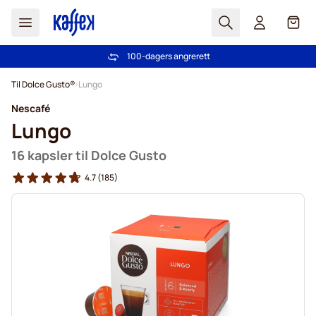
Søk
Cart
100-dagers angrerett
Gratis frakt over kr 599
Hopp til innhold
Til Dolce Gusto®
Lungo
Nescafé
Lungo
16 kapsler til Dolce Gusto
4.7
(185)