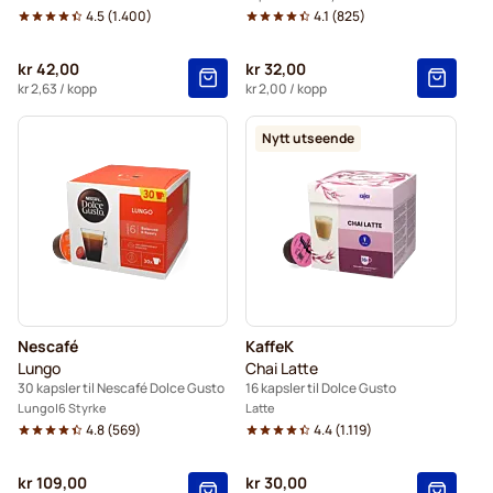
4.5
(
1.400
)
4.1
(
825
)
kr 42,00
kr 32,00
kr 2,63
/ kopp
kr 2,00
/ kopp
Nytt utseende
Nescafé
KaffeK
Lungo
Chai Latte
30 kapsler til Nescafé Dolce Gusto
16 kapsler til Dolce Gusto
Lungo
6 Styrke
Latte
4.8
(
569
)
4.4
(
1.119
)
kr 109,00
kr 30,00