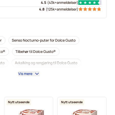
4.5
(
43k+
anmeldelser
)
4.8
(
125k+
anmeldelser
)
r
Senso Nocturno-puter for Dolce Gusto
sto®
Tilbehør til Dolce Gusto®
sto
Avkalking og rengjøring til Dolce Gusto
Vis mere
 Dolce Gusto
Café René kaffekapsler for Dolce Gusto
sto
Dolce Vita kapsler for Dolce Gusto
Gimoka kapsler for Dolce Gusto
Til Dolce Gusto®
Nytt utseende
Nytt utseende
ce Gusto
Kaffekapslen kaffekapsler for Dolce Gusto