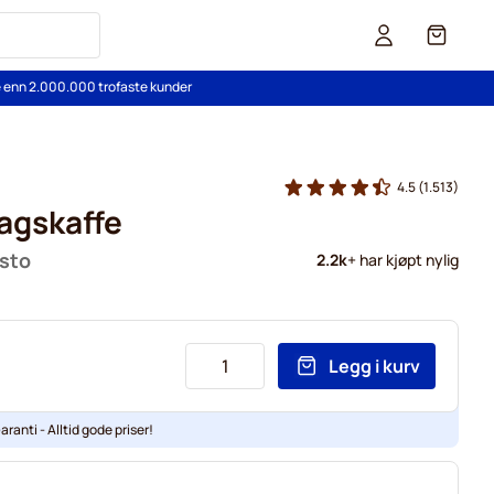
Cart
re enn 2.000.000 trofaste kunder
4.5
(1.513)
agskaffe
usto
2.2k
+ har kjøpt nylig
Legg i kurv
aranti - Alltid gode priser!