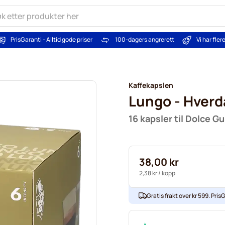
PrisGaranti - Alltid gode priser
100-dagers angrerett
Vi har fle
Kaffekapslen
Lungo - Hverd
16 kapsler til Dolce G
38,00 kr
2,38 kr
/ kopp
Gratis frakt over kr 599. PrisG