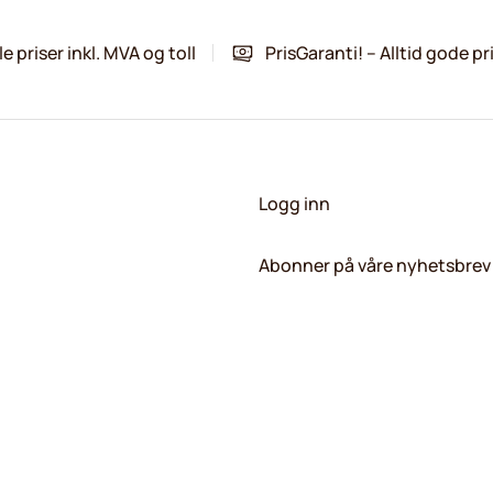
le priser inkl. MVA og toll
PrisGaranti! – Alltid gode pr
Logg inn
Abonner på våre nyhetsbrev