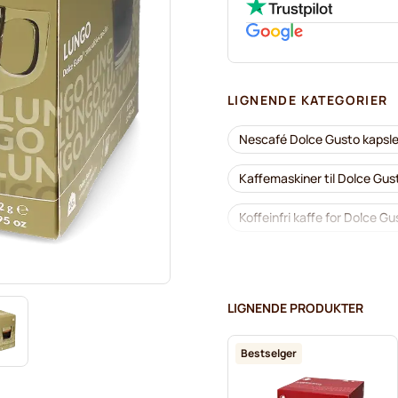
LIGNENDE KATEGORIER
Nescafé Dolce Gusto kapsle
Kaffemaskiner til Dolce Gu
Koffeinfri kaffe for Dolce Gu
Segafredo kaffekapsler for
Caffè Borbone for Dolce Gu
LIGNENDE PRODUKTER
Kapsler til Dolce Gusto®
Bestselger
Starbucks®-kapsler for Dol