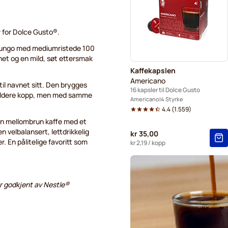
Starbucks® Grande kaffekap
 for Dolce Gusto®.
k Lungo med mediumristede 100
het og en mild, søt ettersmak
Kaffekapslen
Americano
til navnet sitt. Den brygges
16 kapsler til Dolce Gusto
mildere kopp, men med samme
Americano
4 Styrke
4.4
(
1.559
)
en mellombrun kaffe med et
en velbalansert, lettdrikkelig
kr 35,00
 En pålitelige favoritt som
kr 2,19
/ kopp
ler godkjent av Nestle®