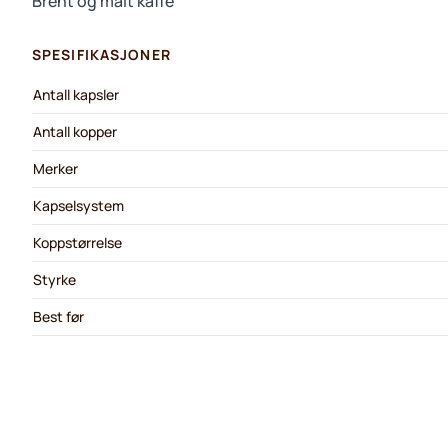
Brent og malt kaffe
SPESIFIKASJONER
Antall kapsler
Antall kopper
Merker
Kapselsystem
Koppstørrelse
Styrke
Best før