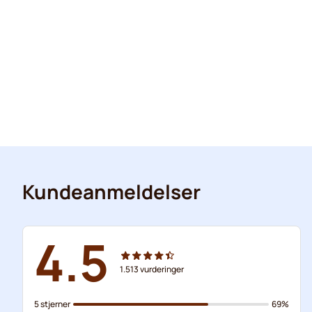
Kundeanmeldelser
4.5
1.513
vurderinger
5 stjerner
69%