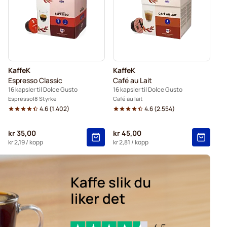
sler for Dolce Gusto
KaffeK
KaffeK
Espresso Classic
Café au Lait
16 kapsler til Dolce Gusto
16 kapsler til Dolce Gusto
Espresso
8 Styrke
Café au lait
4.6
(
1.402
)
4.6
(
2.554
)
kr 35,00
kr 45,00
kr 2,19
/ kopp
kr 2,81
/ kopp