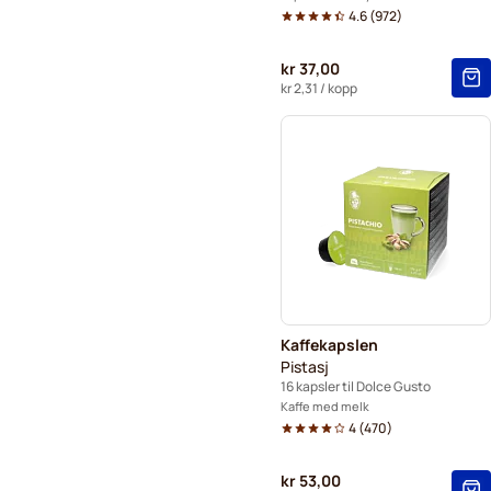
4.6
(
972
)
kr 37,00
kr 2,31
/ kopp
Kaffekapslen
Pistasj
16 kapsler til Dolce Gusto
Kaffe med melk
4
(
470
)
kr 53,00