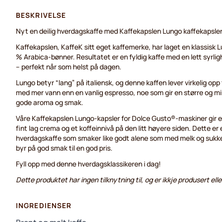
BESKRIVELSE
Nyt en deilig hverdagskaffe med Kaffekapslen Lungo kaffekapsler
Kaffekapslen, KaffeK sitt eget kaffemerke, har laget en klassis
% Arabica-bønner. Resultatet er en fyldig kaffe med en lett syrlig
– perfekt når som helst på dagen.
Lungo betyr “lang” på italiensk, og denne kaffen lever virkelig opp 
med mer vann enn en vanlig espresso, noe som gir en større og 
gode aroma og smak.
Våre Kaffekapslen Lungo-kapsler for Dolce Gusto®-maskiner gir 
fint lag crema og et koffeinnivå på den litt høyere siden. Dette er 
hverdagskaffe som smaker like godt alene som med melk og sukker.
byr på god smak til en god pris.
Fyll opp med denne hverdagsklassikeren i dag!
Dette produktet har ingen tilknytning til, og er ikkje produsert el
INGREDIENSER