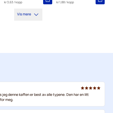
kr 3,63
/ kopp
kr 1,88
/ kopp
Vis mere
 jeg denne kaffen er best av alle typene. Den har en litt
 for meg.