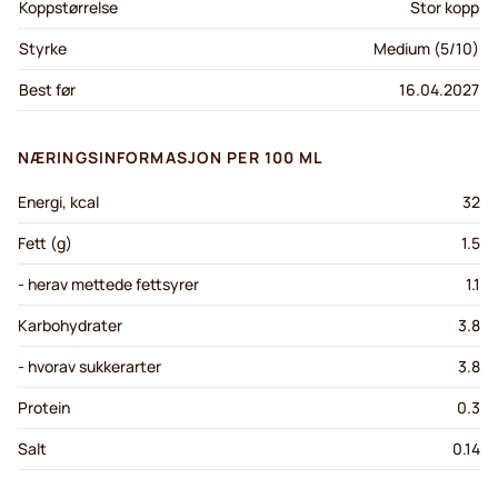
Koppstørrelse
Stor kopp
Styrke
Medium (5/10)
Best før
16.04.2027
NÆRINGSINFORMASJON PER 100 ML
Energi, kcal
32
Fett (g)
1.5
- herav mettede fettsyrer
1.1
Karbohydrater
3.8
- hvorav sukkerarter
3.8
Protein
0.3
Salt
0.14