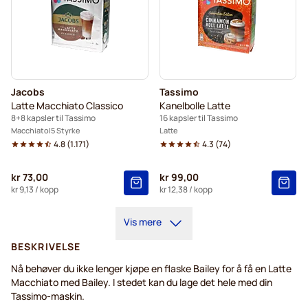
Jacobs
Tassimo
Latte Macchiato Classico
Kanelbolle Latte
8+8 kapsler til Tassimo
16 kapsler til Tassimo
Macchiato
5 Styrke
Latte
4.8
(
1.171
)
4.3
(
74
)
kr 73,00
kr 99,00
kr 9,13
/ kopp
kr 12,38
/ kopp
Vis mere
BESKRIVELSE
Nå behøver du ikke lenger kjøpe en flaske Bailey for å få en Latte
Macchiato med Bailey. I stedet kan du lage det hele med din
Tassimo-maskin.