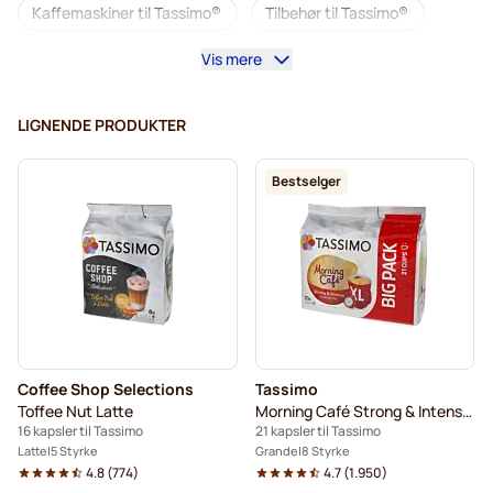
Kaffemaskiner til Tassimo®
Tilbehør til Tassimo®
Vis mere
Koffeinfri kaffe for Tassimo
Alt til kaffen til Tassimo
Avkalking og rengjøring til Tassimo
LIGNENDE PRODUKTER
L'OR kaffekapsler for Tassimo
Bestselger
Jacobs kaffekapsler for Tassimo
Kapsler til Tassimo®
Friele kaffekapsler for Tassimo
Marcilla kaffekapsler for Tassimo
Til Tassimo®
Kakao og te til Tassimo®
Coffee Shop Selections
Tassimo
Gevalia kaffekapsler for Tassimo
Toffee Nut Latte
Morning Café Strong & Intense XL
16 kapsler til Tassimo
21 kapsler til Tassimo
Latte
5 Styrke
Grande
8 Styrke
4.8
(
774
)
4.7
(
1.950
)