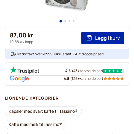
87,00 kr
Legg i kurv
10,88 kr
/ kopp
Gratis frakt over kr 599. PrisGaranti - Alltid gode priser!
4.5
(
43k+
anmeldelser
)
4.8
(
125k+
anmeldelser
)
LIGNENDE KATEGORIER
Kapsler med svart kaffe til Tassimo®
Kaffe med melk til Tassimo®