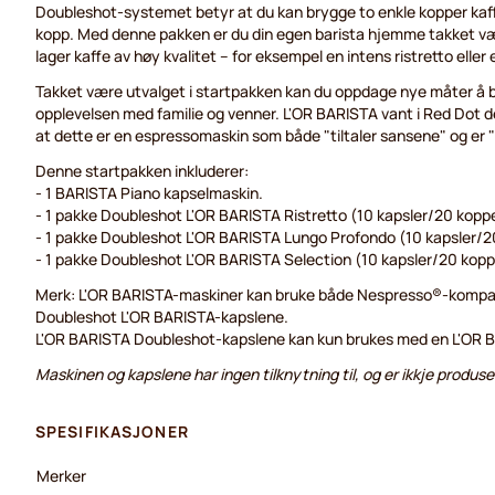
Doubleshot-systemet betyr at du kan brygge to enkle kopper kaffe
kopp. Med denne pakken er du din egen barista hjemme takket 
lager kaffe av høy kvalitet – for eksempel en intens ristretto eller 
Takket være utvalget i startpakken kan du oppdage nye måter å b
opplevelsen med familie og venner. L'OR BARISTA vant i Red Dot de
at dette er en espressomaskin som både "tiltaler sansene" og er 
Denne startpakken inkluderer:
- 1 BARISTA Piano kapselmaskin.
- 1 pakke Doubleshot L'OR BARISTA Ristretto (10 kapsler/20 koppe
- 1 pakke Doubleshot L'OR BARISTA Lungo Profondo (10 kapsler/2
- 1 pakke Doubleshot L'OR BARISTA Selection (10 kapsler/20 kopp
Merk: L'OR BARISTA-maskiner kan bruke både Nespresso®-kompati
Doubleshot L'OR BARISTA-kapslene.
L'OR BARISTA Doubleshot-kapslene kan kun brukes med en L'OR 
Maskinen og kapslene har ingen tilknytning til, og er ikkje produse
SPESIFIKASJONER
Merker