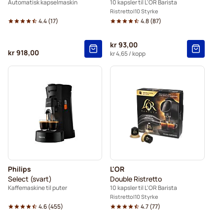
Automatisk kapselmaskin
10 kapsler til L'OR Barista
Ristretto
10 Styrke
4.4
(
17
)
4.8
(
87
)
kr 93,00
kr 918,00
kr 4,65
/ kopp
Philips
L'OR
Select (svart)
Double Ristretto
Kaffemaskine til puter
10 kapsler til L'OR Barista
Ristretto
10 Styrke
4.6
(
455
)
4.7
(
77
)