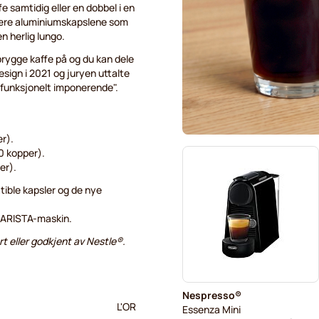
 samtidig eller en dobbel i en
være aluminiumskapslene som
en herlig lungo.
rygge kaffe på og du kan dele
sign i 2021 og juryen uttalte
"funksjonelt imponerende".
r).
0 kopper).
er).
ble kapsler og de nye
BARISTA-maskin.
rt eller godkjent av Nestle®.
Nespresso®
L'OR
Essenza Mini