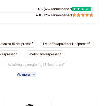
4.5
(
43k+
anmeldelser
)
4.8
(
125k+
anmeldelser
)
Lavazza til Nespresso®
illy kaffekapsler for Nespresso®
r Nespresso®
Tilbehør til Nespresso®
Avkalking og rengjøring til Nespresso®
Vis mere
esso®
Segafredo kaffekapsler for Nespresso®
 Nespresso®
Caffè Borbone for Nespresso®
Merrild kaffekapsler for Nespresso®