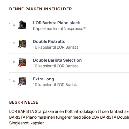
DENNE PAKKEN INNEHOLDER
L'OR Barista Piano black
1
x
Kapselmaskin til Nespresso®
Double Ristretto
1
x
10 kapsler til L'OR Barista
Double Barista Selection
1
x
10 kapsler til L'OR Barista
Extra Long
1
x
10 kapsler til L'OR Barista
BESKRIVELSE
L'OR BARISTA Starpakke er en flott introduksjon til den fantastisk
BARISTA Piano maskinen fungerer med både L'OR BARISTA Double
Singleshot-kapsler.