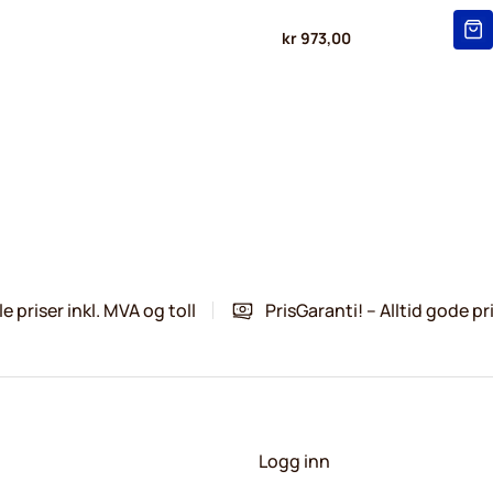
kr 973,00
le priser inkl. MVA og toll
PrisGaranti! – Alltid gode pr
Logg inn