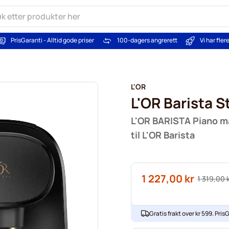
PrisGaranti - Alltid gode priser
100-dagers angrerett
Vi har fle
L'OR
L'OR Barista S
L'OR BARISTA Piano ma
til L'OR Barista
1 227,00 kr
Vanlig 
1 319,00 
As low as
Gratis frakt over kr 599. PrisG