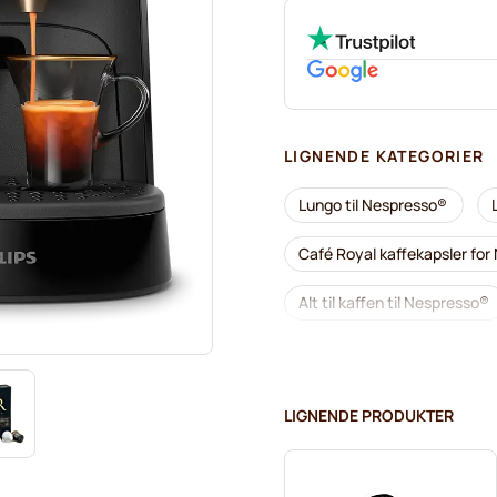
LIGNENDE KATEGORIER
Lungo til Nespresso®
Café Royal kaffekapsler fo
Alt til kaffen til Nespresso®
L'OR kaffekapsler for Nespr
Café René kaffekapsler for
LIGNENDE PRODUKTER
Kapsler til Nespresso®