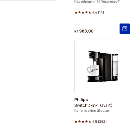
Kapselmaskin til Nespresso®
4.4
(
14
)
kr 988,00
Philips
Switch 3-in-1 (svart)
Kaffemaskine til puter
4.5
(
262
)