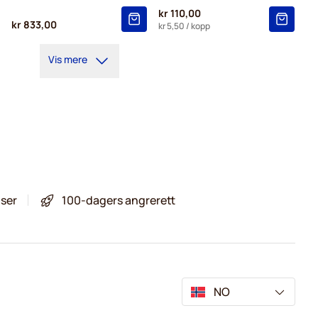
kr 110,00
kr 833,00
kr 5,50
/ kopp
Vis mere
iser
100-dagers angrerett
NO