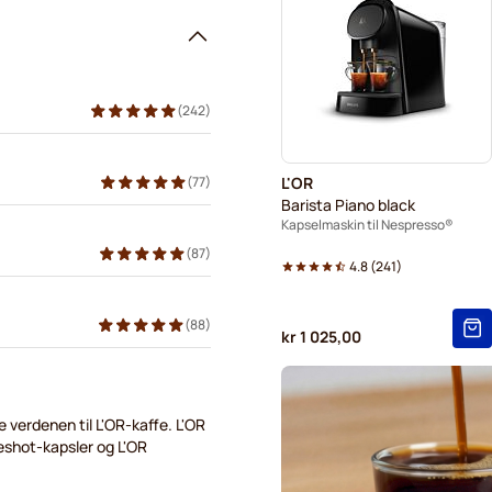
Gevalia kaffekapsler for Ne
Friele kaffekapsler for Nesp
Tonino Lamborghini kaffeka
(
242
)
L'OR til Nespresso®
(
77
)
L'OR
Barista Piano black
Kapselmaskin til Nespresso®
(
87
)
4.8
(
241
)
(
88
)
kr 1 025,00
e verdenen til L'OR-kaffe. L'OR
shot-kapsler og L'OR