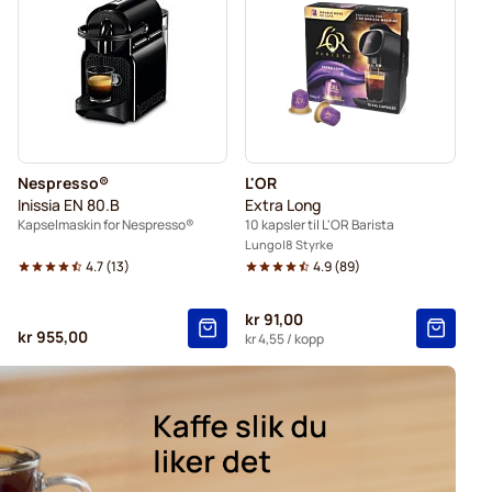
spresso®
Belmio kaffekapsler for Nespresso®
resso®
Garibaldi kaffekapsler for Nespresso®
psler for Nespresso®
Kaffemaskiner til Nespresso®
Nespresso®
L'OR
Inissia EN 80.B
Extra Long
Kapselmaskin for Nespresso®
10 kapsler til L'OR Barista
Lungo
8 Styrke
4.7
(
13
)
4.9
(
89
)
kr 91,00
kr 955,00
kr 4,55
/ kopp