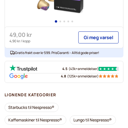
49,00 kr
Gi meg varsel
4,90 kr
/ kopp
Gratis frakt over kr 599. PrisGaranti - Alltid gode priser!
4.5
(
43k+
anmeldelser
)
4.8
(
125k+
anmeldelser
)
LIGNENDE KATEGORIER
Starbucks til Nespresso®
Kaffemaskiner til Nespresso®
Lungo til Nespresso®