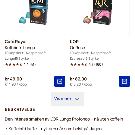
Café Royal
L'OR
Koffeinfri Lungo
Or Rose
10 kapsler til Nespresso®
10 kapsler til Nespresso®
Lungo
5 Styrke
Espresso
6 Styrke
4.4
(
41
)
4.7
(
160
)
kr 49,00
kr 82,00
kr 4,90
/ kopp
kr 8,20
/ kopp
Vis mere
BESKRIVELSE
Den intense smaken av L’OR Lungo Profondo – nå uten koffein
• Koffeinfri kaffe – nyt den når som helst på dagen