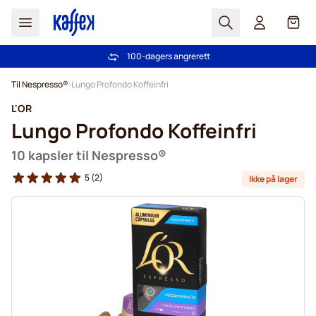
Søk
Cart
100-dagers angrerett
Gratis frakt over kr 599
Hopp til innhold
Til Nespresso®
Lungo Profondo Koffeinfri
L'OR
Lungo Profondo Koffeinfri
10 kapsler til Nespresso®
5
(2)
Ikke på lager