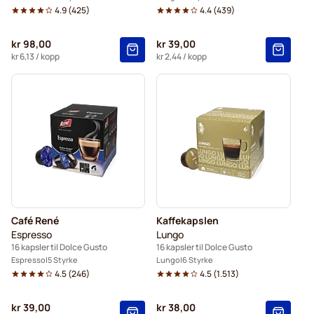
4.9
(
425
)
4.4
(
439
)
kr 98,00
kr 39,00
kr 6,13
/ kopp
kr 2,44
/ kopp
Café René
Kaffekapslen
Espresso
Lungo
16 kapsler til Dolce Gusto
16 kapsler til Dolce Gusto
Espresso
5 Styrke
Lungo
6 Styrke
4.5
(
246
)
4.5
(
1.513
)
kr 39,00
kr 38,00