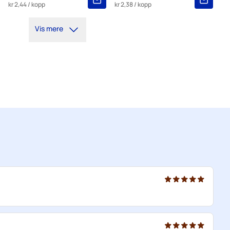
kr 2,44
/ kopp
kr 2,38
/ kopp
Vis mere