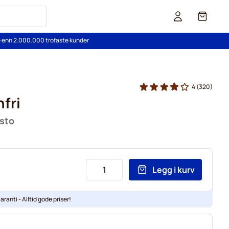
Cart
re enn 2.000.000 trofaste kunder
4
(320)
fri
usto
Legg i kurv
aranti - Alltid gode priser!