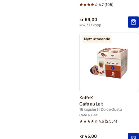
4.7
(
105
)
kr 69,00
kr 4,31
/ kopp
Nytt utseende
KaffeK
Café au Lait
16 kapsler til Dolce Gusto
Café au lait
4.6
(
2.554
)
kr 45,00