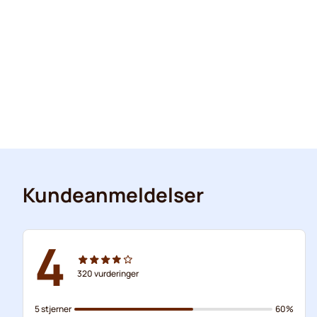
Kundeanmeldelser
4
320
vurderinger
5 stjerner
60%