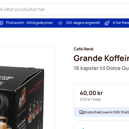
PrisGaranti - Alltid gode priser
100-dagers angrerett
Vi har fle
Café René
Grande Koffein
16 kapsler til Dolce G
40,00 kr
2,50 kr
/ kopp
Gratis frakt over kr 599. PrisG