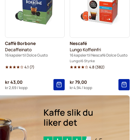
sler for Dolce Gusto
Caffè Borbone
Nescafé
Decaffeinato
Lungo Koffeinfri
16 kapsler til Dolce Gusto
16 kapsler til Nescafé Dolce Gusto
Lungo
6 Styrke
4.1
(
7
)
4.8
(
382
)
kr 43,00
kr 79,00
kr 2,69
/ kopp
kr 4,94
/ kopp