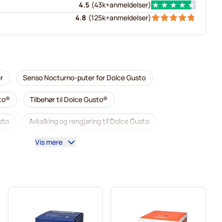
4.5
(
43k+
anmeldelser
)
4.8
(
125k+
anmeldelser
)
r
Senso Nocturno-puter for Dolce Gusto
sto®
Tilbehør til Dolce Gusto®
sto
Avkalking og rengjøring til Dolce Gusto
Vis mere
 Dolce Gusto
Café René kaffekapsler for Dolce Gusto
sto
Dolce Vita kapsler for Dolce Gusto
Gimoka kapsler for Dolce Gusto
Til Dolce Gusto®
ce Gusto
Kaffekapslen kaffekapsler for Dolce Gusto