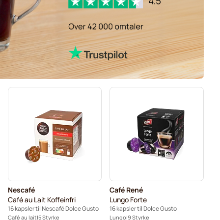
Nescafé
Café René
Café au Lait Koffeinfri
Lungo Forte
16 kapsler til Nescafé Dolce Gusto
16 kapsler til Dolce Gusto
Café au lait
5 Styrke
Lungo
9 Styrke