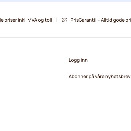
le priser inkl. MVA og toll
PrisGaranti! – Alltid gode pr
Logg inn
Abonner på våre nyhetsbrev