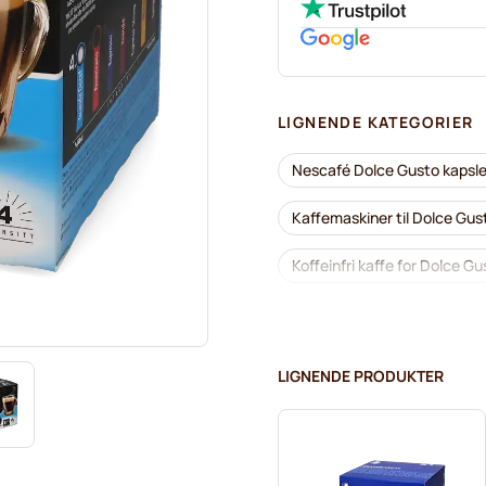
LIGNENDE KATEGORIER
Nescafé Dolce Gusto kapsle
Kaffemaskiner til Dolce Gu
Koffeinfri kaffe for Dolce Gu
Segafredo kaffekapsler for
Caffè Borbone for Dolce Gu
LIGNENDE PRODUKTER
Kapsler til Dolce Gusto®
Starbucks®-kapsler for Dol