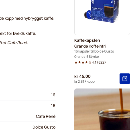
Starbucks® Grande kaffekap
nde kopp med nybrygget kaffe,
ekt for kvelds kaffe.
Kaffekapslen
ttet Café René.
Grande Koffeinfri
16 kapsler til Dolce Gusto
Grande
5 Styrke
4.1
(
822
)
kr 45,00
kr 2,81
/ kopp
16
16
Café René
Dolce Gusto