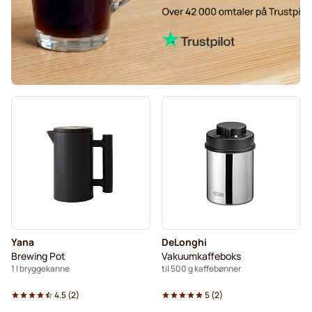
Yana
DeLonghi
Brewing Pot
Vakuumkaffeboks
1 l bryggekanne
til 500 g kaffebønner
4.5
(
2
)
5
(
2
)