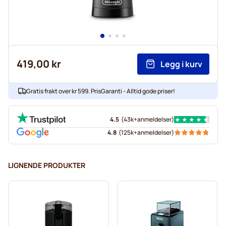
419,00 kr
Legg i kurv
Gratis frakt over kr 599. PrisGaranti - Alltid gode priser!
4.5
(
43k+
anmeldelser
)
4.8
(
125k+
anmeldelser
)
LIGNENDE PRODUKTER