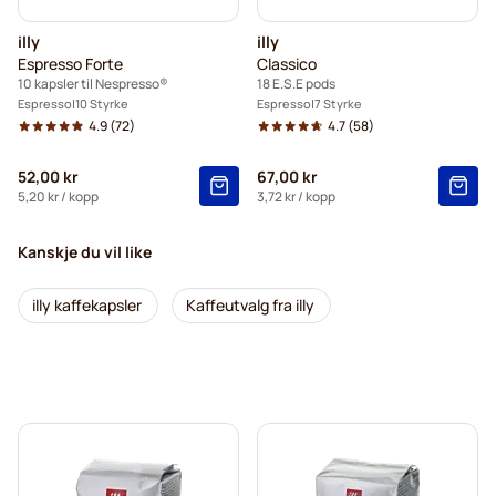
illy
illy
Espresso Forte
Classico
10 kapsler til Nespresso®
18 E.S.E pods
Espresso
10 Styrke
Espresso
7 Styrke
4.9
(72)
4.7
(58)
52,00 kr
67,00 kr
5,20 kr
/ kopp
3,72 kr
/ kopp
Kanskje du vil like
illy kaffekapsler
Kaffeutvalg fra illy