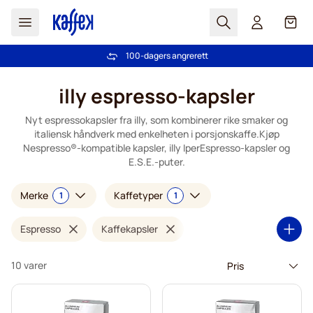
Søk
Cart
100-dagers angrerett
Gratis frakt over kr 599
Hopp til innhold
illy espresso-kapsler
Nyt espressokapsler fra illy, som kombinerer rike smaker og
italiensk håndverk med enkelheten i porsjonskaffe.Kjøp
Nespresso®-kompatible kapsler, illy IperEspresso-kapsler og
E.S.E.-puter.
Merke
Kaffetyper
1
1
Espresso
Kaffekapsler
10 varer