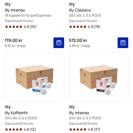
illy
illy
illy Intenso
illy Classico
18 kapsler til illy iperEspresso
200 stk. E.S.E PODS
Espresso
8 Styrke
Espresso
7 Styrke
4.9
(35)
4.9
(78)
119,00 kr
572,00 kr
6,61 kr
/ kopp
2,86 kr
/ kopp
illy
illy
illy Koffeinfri
illy Intenso
200 stk. E.S.E PODS
200 stk. E.S.E PODS
Espresso
8 Styrke
Espresso
8 Styrke
4.8
(12)
4.8
(37)