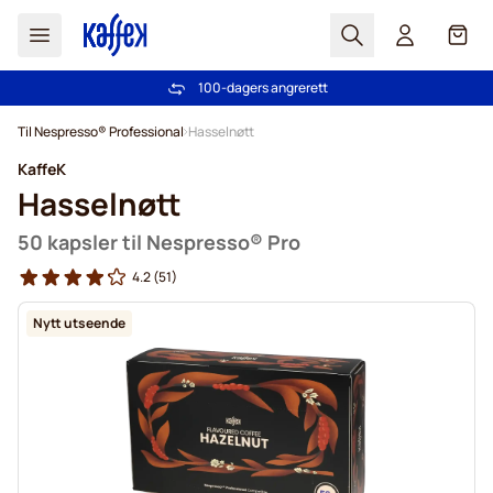
Søk
Cart
100-dagers angrerett
Gratis frakt over kr 599
Hopp til innhold
Til Nespresso® Professional
Hasselnøtt
KaffeK
Hasselnøtt
50 kapsler til Nespresso® Pro
4.2
(51)
Nytt utseende