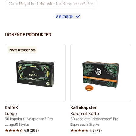
Café Royal kaffekapsler for Nespresso® Pro
Vis mere
Kaffemaskiner til Nespresso® Professional
Tilbehør til Nespresso® Professional
LIGNENDE PRODUKTER
Koffeinfri kaffe for Nespresso® Pro
Nytt utseende
Avkalking og rengjøring til Nespresso® Pro
Kapsler til Nespresso® Pro
Gimoka kapsler for Nespresso® Pro
Kaffekapsler for Nespresso® Pro
KaffeK
Kaffekapslen
Kaffekapslen til Nespresso® Professional
Lungo
Karamell Kaffe
50 kapsler til Nespresso® Pro
50 kapsler til Nespresso® Pro
Lungo
5 Styrke
Espresso
4 Styrke
4.6
(
295
)
4.6
(
78
)