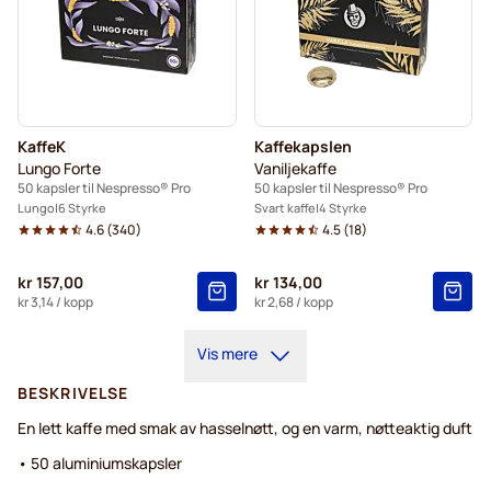
KaffeK
Kaffekapslen
Lungo Forte
Vaniljekaffe
50 kapsler til Nespresso® Pro
50 kapsler til Nespresso® Pro
Lungo
6 Styrke
Svart kaffe
4 Styrke
4.6
(
340
)
4.5
(
18
)
kr 157,00
kr 134,00
kr 3,14
/ kopp
kr 2,68
/ kopp
Vis mere
BESKRIVELSE
En lett kaffe med smak av hasselnøtt, og en varm, nøtteaktig duft
• 50 aluminiumskapsler