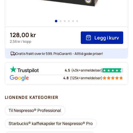
128,00 kr
Legg i kurv
2,56 kr
/ kopp
Gratis frakt over kr 599. PrisGaranti - Alltid gode priser!
4.5
(
43k+
anmeldelser
)
4.8
(
125k+
anmeldelser
)
LIGNENDE KATEGORIER
Til Nespresso® Professional
Starbucks® kaffekapsler for Nespresso® Pro