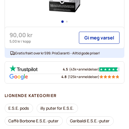
90,00 kr
Gi meg varsel
5,00 kr
/ kopp
Gratis frakt over kr 599. PrisGaranti - Alltid gode priser!
4.5
(
43k+
anmeldelser
)
4.8
(
125k+
anmeldelser
)
LIGNENDE KATEGORIER
E.S.E. pods
illy puter for E.S.E.
Caffè Borbone E.S.E.-puter
Garibaldi E.S.E.-puter