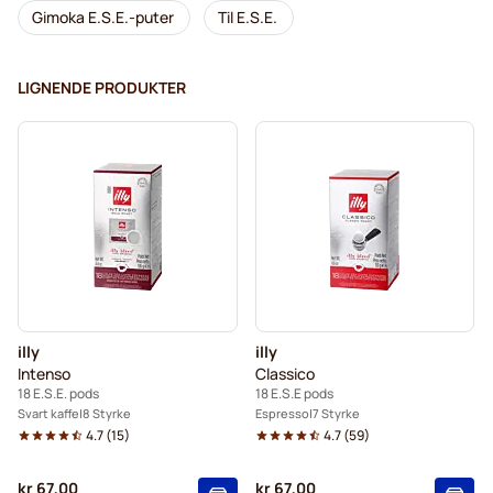
Gimoka E.S.E.-puter
Til E.S.E.
LIGNENDE PRODUKTER
illy
illy
Intenso
Classico
18 E.S.E. pods
18 E.S.E pods
Svart kaffe
8 Styrke
Espresso
7 Styrke
4.7
(
15
)
4.7
(
59
)
kr 67,00
kr 67,00