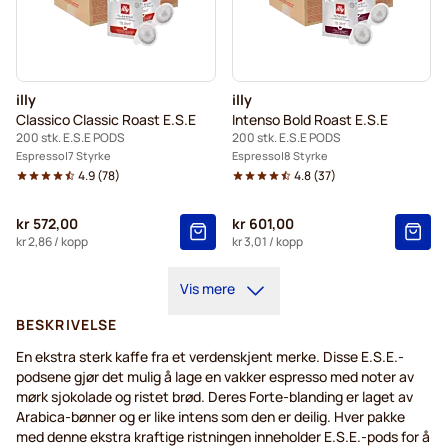
illy
illy
Classico Classic Roast E.S.E
Intenso Bold Roast E.S.E
200 stk. E.S.E PODS
200 stk. E.S.E PODS
Espresso
7 Styrke
Espresso
8 Styrke
4.9
(
78
)
4.8
(
37
)
kr 572,00
kr 601,00
kr 2,86
/ kopp
kr 3,01
/ kopp
Vis mere
BESKRIVELSE
En ekstra sterk kaffe fra et verdenskjent merke. Disse E.S.E.-
podsene gjør det mulig å lage en vakker espresso med noter av
mørk sjokolade og ristet brød. Deres Forte-blanding er laget av
Arabica-bønner og er like intens som den er deilig. Hver pakke
med denne ekstra kraftige ristningen inneholder E.S.E.-pods for å