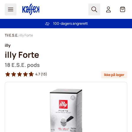
Søk
Cart
100-dagers angrerett
Gratis frakt over kr 599
Hopp til innhold
Til E.S.E.
illy Forte
illy
illy Forte
18 E.S.E. pods
4.7
(13)
Ikke på lager