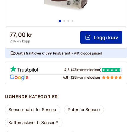
77,00 kr
Legg i kurv
2,14 kr
/ kopp
Gratis frakt over kr 599. PrisGaranti - Alltid gode priser!
4.5
(
43k+
anmeldelser
)
4.8
(
125k+
anmeldelser
)
LIGNENDE KATEGORIER
Senseo-puter for Senseo
Puter for Senseo
Kaffemaskiner til Senseo®