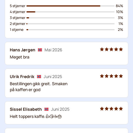
5 stjerner
84%
4 stjerner
10%
3 stjerner
3%
2 stjerner
1%
1 stjerne
2%
Hans Jørgen
Mai 2026
Meget bra
Ulrik Fredrik
Juni 2025
Bestillingen gikk greit. Smaken
på kaffen er god
Sissel Elisabeth
Juni 2025
Helt toppers kaffe.👍😘☕️🎂