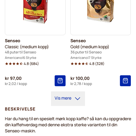
Senseo
Senseo
Classic (medium kopp)
Gold (medium kopp)
48 puter til Senseo
36 puter til Senseo
Americano
6 Styrke
Americano
7 Styrke
4.8
(
684
)
4.8
(
328
)
kr 97,00
kr 100,00
kr 2,02
/ kopp
kr 2,78
/ kopp
Vis mere
BESKRIVELSE
Har du hang til en spesielt mørk kopp kaffe? så kan du oppgradere
din kaffehverdag med denne ekstra sterke varianten til din
Senseo-maskin.