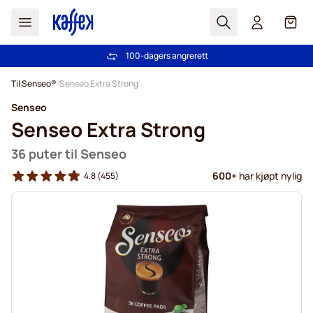
Søk
Cart
100-dagers angrerett
Gratis frakt over kr 599
Hopp til innhold
Til Senseo®
Senseo Extra Strong
Senseo
Senseo Extra Strong
36 puter til Senseo
600
+ har kjøpt nylig
4.8
(455)