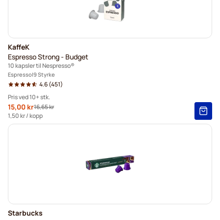
KaffeK
Espresso Strong - Budget
10 kapsler til Nespresso®
Espresso
9 Styrke
4.6
(451)
Pris ved 10+ stk.
Spesialpris
15,00 kr
16,65 kr
Vanlig pris
10+
=
kr 15,00
1,50 kr
/ kopp
5+
=
kr 15,75
1
=
kr 16,65
Starbucks