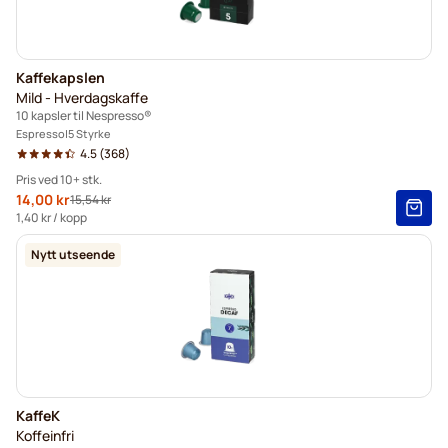
Kaffekapslen
Mild - Hverdagskaffe
10 kapsler til Nespresso®
Espresso
5 Styrke
4.5
(368)
Pris ved 10+ stk.
Spesialpris
14,00 kr
15,54 kr
Vanlig pris
10+
=
kr 14,00
1,40 kr
/ kopp
5+
=
kr 14,70
Nytt utseende
1
=
kr 15,54
KaffeK
Koffeinfri