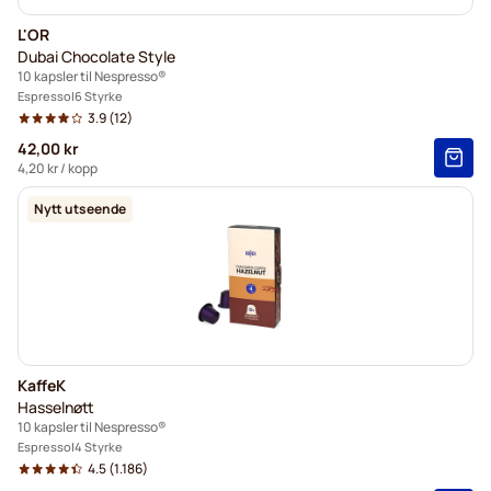
L'OR
Dubai Chocolate Style
10 kapsler til Nespresso®
Espresso
6 Styrke
3.9
(12)
42,00 kr
4,20 kr
/ kopp
Nytt utseende
KaffeK
Hasselnøtt
10 kapsler til Nespresso®
Espresso
4 Styrke
4.5
(1.186)