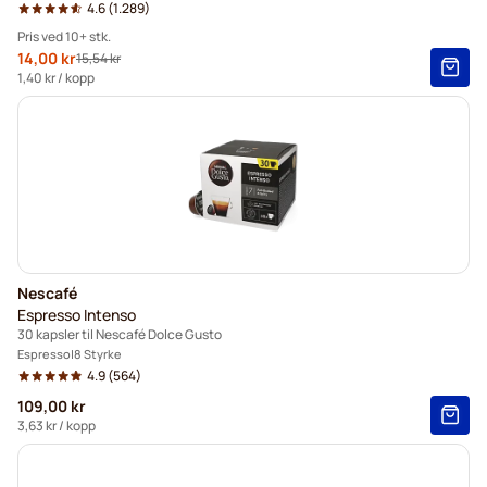
4.6
(1.289)
Pris ved 10+ stk.
Spesialpris
14,00 kr
15,54 kr
Vanlig pris
10+
=
kr 14,00
1,40 kr
/ kopp
5+
=
kr 14,70
1
=
kr 15,54
Nescafé
Espresso Intenso
30 kapsler til Nescafé Dolce Gusto
Espresso
8 Styrke
4.9
(564)
109,00 kr
3,63 kr
/ kopp