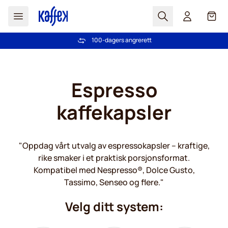
Søk
Cart
Vi har flere enn 2.000.000 trofaste kunder
Gratis frakt over kr 599
100-dagers angrerett
PrisGaranti - Alltid gode priser
Hopp til innhold
Espresso
kaffekapsler
"Oppdag vårt utvalg av espressokapsler – kraftige,
rike smaker i et praktisk porsjonsformat.
Kompatibel med Nespresso®, Dolce Gusto,
Tassimo, Senseo og flere."
Velg ditt system: