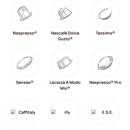
Nespresso®
Nescafé Dolce
Tassimo®
Gusto®
Senseo®
Lavazza A Modo
Nespresso® Pro
Mio®