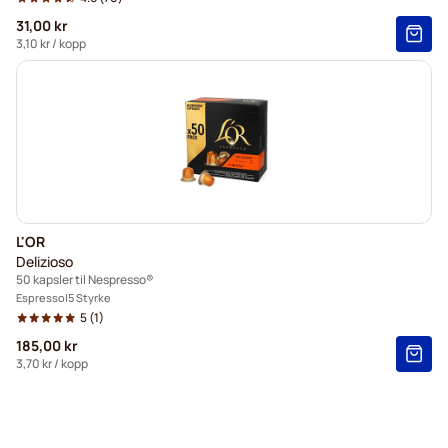
31,00 kr
3,10 kr
/ kopp
L'OR
Delizioso
50 kapsler til Nespresso®
Espresso
5 Styrke
5
(1)
185,00 kr
3,70 kr
/ kopp