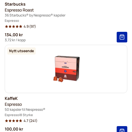
Starbucks
Espresso Roast
36 Starbucks® by Nespresso® kapsler
Espresso
4.9
(97)
134,00 kr
3,72 kr
/ kopp
Nytt utseende
KaffeK
Espresso
50 kapsler til Nespresso®
Espresso
8 Styrke
4.7
(241)
100,00 kr