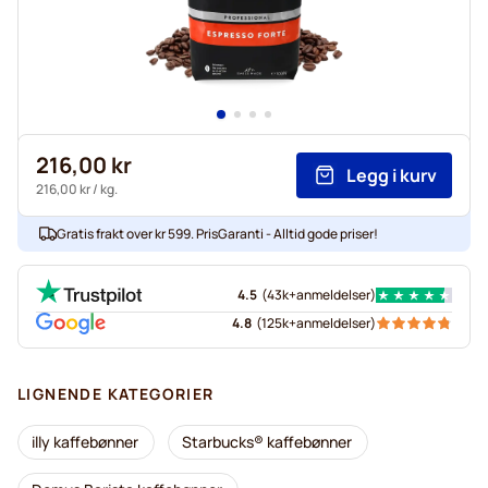
216,00 kr
Legg i kurv
216,00 kr
/ kg.
Gratis frakt over kr 599. PrisGaranti - Alltid gode priser!
4.5
(
43k+
anmeldelser
)
4.8
(
125k+
anmeldelser
)
LIGNENDE KATEGORIER
illy kaffebønner
Starbucks® kaffebønner