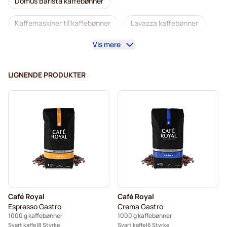
Domus Barista kaffebønner
Kaffemaskiner til kaffebønner
Lavazza kaffebønner
Vis mere
Koffeinfrie kaffebønner
L'OR kaffebønner
Segafredo kaffebønner
Caffè Borbone kaffebønner
LIGNENDE PRODUKTER
Merrild kaffebønner
Garibaldi kaffebønner
Tonino Lamborghini kaffebønner
Gimoka kaffebønner
Café Royal kaffebønner
Kaffebønner
Kaffekapslen kaffebønner
Delonghi espressobønner
Café Royal
Café Royal
Espresso Gastro
Crema Gastro
1000 g kaffebønner
1000 g kaffebønner
Svart kaffe
8 Styrke
Svart kaffe
6 Styrke