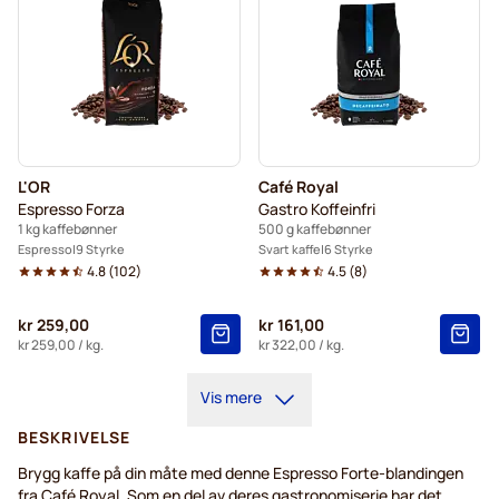
L'OR
Café Royal
Espresso Forza
Gastro Koffeinfri
1 kg kaffebønner
500 g kaffebønner
Espresso
9 Styrke
Svart kaffe
6 Styrke
4.8
(
102
)
4.5
(
8
)
kr 259,00
kr 161,00
kr 259,00
/ kg.
kr 322,00
/ kg.
Vis mere
BESKRIVELSE
Brygg kaffe på din måte med denne Espresso Forte-blandingen
fra Café Royal. Som en del av deres gastronomiserie har det