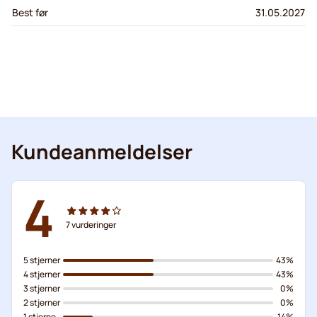
Best før
31.05.2027
Kundeanmeldelser
4
7
vurderinger
5 stjerner
43%
4 stjerner
43%
3 stjerner
0%
2 stjerner
0%
1 stjerne
14%