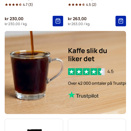
4.7
(
3
)
4.5
(
2
)
kr 230,00
kr 263,00
kr 230,00
/ kg.
kr 263,00
/ kg.