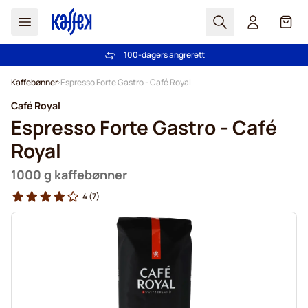
Søk
Cart
100-dagers angrerett
Gratis frakt over kr 599
Hopp til innhold
Kaffebønner
Espresso Forte Gastro - Café Royal
Café Royal
Espresso Forte Gastro - Café
Royal
1000 g kaffebønner
4
(7)