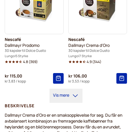
Nescafé
Nescafé
Dallmayr Prodomo
Dallmayr Crema d'Oro
30 kapsler til Dolce Gusto
30 kapsler til Dolce Gusto
Lungo
5 Styrke
Lungo
7 Styrke
4.8
(
369
)
4.9
(
344
)
kr 115,00
kr 106,00
kr 3,83
/ kopp
kr 3,53
/ kopp
Vis mere
BESKRIVELSE
Dallmayr Crema d’Oro er en smaksopplevelse for seg. Du får en
avbalansert kombinasjon av fremragende kaffebønner fra
høylandet og en blid brenneprosess. Derav får du en avrundet,