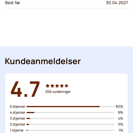
Best før
30.04.2027
Kundeanmeldelser
4.7
256
vurderinger
5 stjerner
83%
4 stjerner
9%
3 stjerner
4%
2 stjerner
3%
1 stjerne
1%