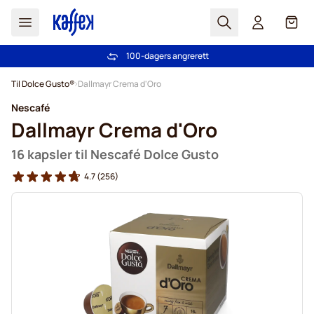
Søk
Cart
100-dagers angrerett
Gratis frakt over kr 599
Hopp til innhold
Til Dolce Gusto®
Dallmayr Crema d'Oro
Nescafé
Dallmayr Crema d'Oro
16 kapsler til Nescafé Dolce Gusto
4.7
(256)