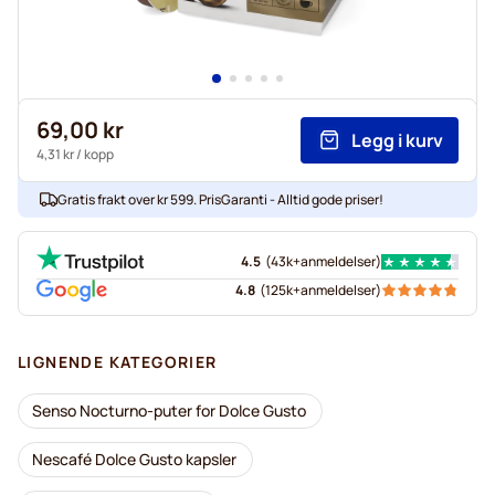
69,00 kr
Legg i kurv
4,31 kr
/ kopp
Gratis frakt over kr 599. PrisGaranti - Alltid gode priser!
4.5
(
43k+
anmeldelser
)
4.8
(
125k+
anmeldelser
)
LIGNENDE KATEGORIER
Senso Nocturno-puter for Dolce Gusto
Nescafé Dolce Gusto kapsler