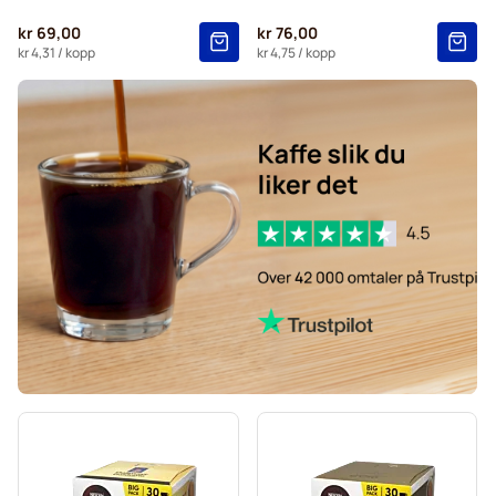
Starbucks®-kapsler for Dolce Gusto
kr 69,00
kr 76,00
Kaffekapslen kaffekapsler for Dolce Gusto
kr 4,31
/ kopp
kr 4,75
/ kopp
Starbucks® Grande kaffekapsler for Dolce Gusto