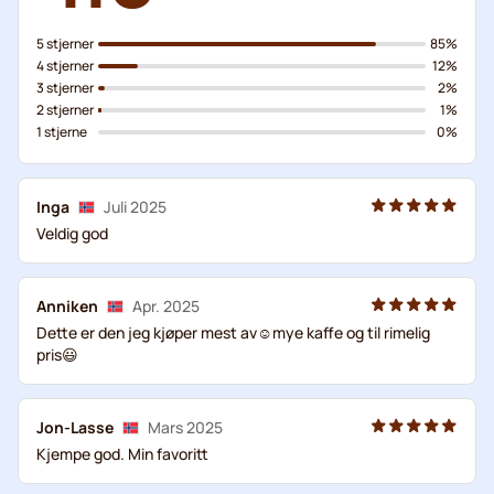
5 stjerner
85%
4 stjerner
12%
3 stjerner
2%
2 stjerner
1%
1 stjerne
0%
Inga
Juli 2025
Veldig god
Anniken
Apr. 2025
Dette er den jeg kjøper mest av☺️mye kaffe og til rimelig
pris😃
Jon-Lasse
Mars 2025
Kjempe god. Min favoritt