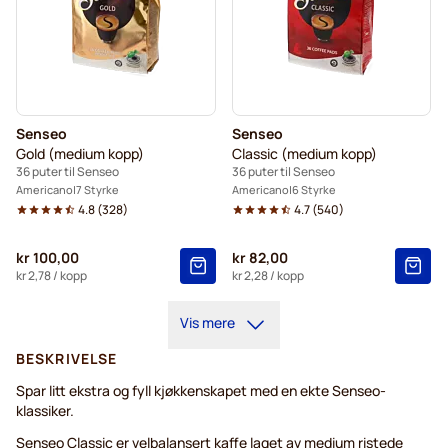
Senseo
Senseo
Gold (medium kopp)
Classic (medium kopp)
36 puter til Senseo
36 puter til Senseo
Americano
7 Styrke
Americano
6 Styrke
4.8
(
328
)
4.7
(
540
)
kr 100,00
kr 82,00
kr 2,78
/ kopp
kr 2,28
/ kopp
Vis mere
BESKRIVELSE
Spar litt ekstra og fyll kjøkkenskapet med en ekte Senseo-
klassiker.
Senseo Classic er velbalansert kaffe laget av medium ristede