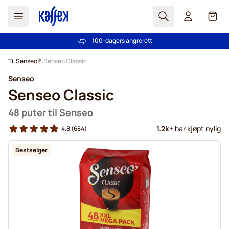
Søk
Cart
100-dagers angrerett
Gratis frakt over kr 599
Hopp til innhold
Til Senseo®
Senseo Classic
Senseo
Senseo Classic
48 puter til Senseo
1.2k
+ har kjøpt nylig
4.8
(684)
Bestselger