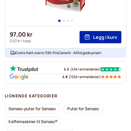
97,00 kr
Legg i kurv
2,02 kr
/ kopp
Gratis frakt over kr 599. PrisGaranti - Alltid gode priser!
4.5
(
43k+
anmeldelser
)
4.8
(
125k+
anmeldelser
)
LIGNENDE KATEGORIER
Senseo-puter for Senseo
Puter for Senseo
Kaffemaskiner til Senseo®