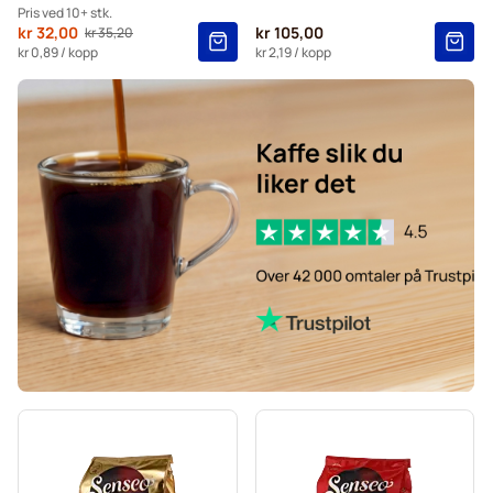
Kaffekapslen til Senseo®
Pris ved 10+ stk.
Fra
kr 32,00
kr 105,00
kr 35,20
Vanlig pris
10+
=
kr 32,00
kr 0,89
/ kopp
kr 2,19
/ kopp
5+
=
kr 33,60
1
=
kr 35,20