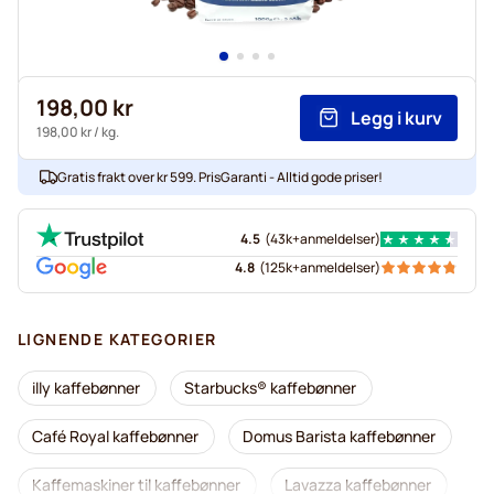
198,00 kr
Legg i kurv
198,00 kr
/ kg.
Gratis frakt over kr 599. PrisGaranti - Alltid gode priser!
4.5
(
43k+
anmeldelser
)
4.8
(
125k+
anmeldelser
)
LIGNENDE KATEGORIER
illy kaffebønner
Starbucks® kaffebønner
Café Royal kaffebønner
Domus Barista kaffebønner
Kaffemaskiner til kaffebønner
Lavazza kaffebønner