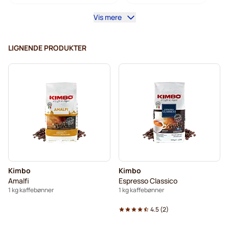
Vis mere
Koffeinfrie kaffebønner
L'OR kaffebønner
Segafredo kaffebønner
Caffè Borbone kaffebønner
LIGNENDE PRODUKTER
Merrild kaffebønner
Garibaldi kaffebønner
Tonino Lamborghini kaffebønner
Gimoka kaffebønner
Kaffekapslen kaffebønner
Delonghi espressobønner
Kimbo
Kimbo
Amalfi
Espresso Classico
1 kg kaffebønner
1 kg kaffebønner
4.5
(
2
)