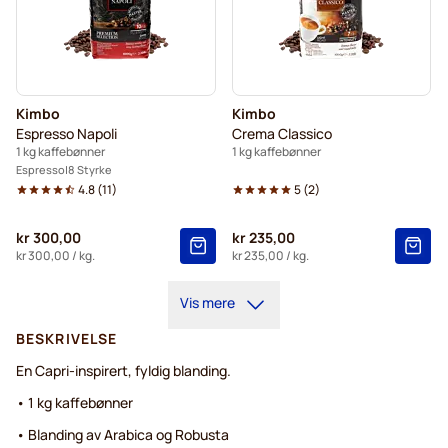
Kimbo
Kimbo
Espresso Napoli
Crema Classico
1 kg kaffebønner
1 kg kaffebønner
Espresso
8 Styrke
4.8
(
11
)
5
(
2
)
kr 300,00
kr 235,00
kr 300,00
/ kg.
kr 235,00
/ kg.
Vis mere
BESKRIVELSE
En Capri-inspirert, fyldig blanding.
• 1 kg kaffebønner
• Blanding av Arabica og Robusta