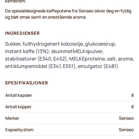
kaffekrem.
De spesialdesignede kaffeputene fra Senseo sikrer deg en fyldig
og bløt smak samt en enestående aroma.
INGREDIENSER
Sukker, fullhydrogenert kokosolje, glukosesirup,
instant kaffe (13%), skummetMELKspulver,
stabilisatorer (E340, E452), MELKEproteine, salt, aroma,
antiklumpemiddel (E341, E551), emulgator (E481)
SPESIFIKASJONER
Antall kapsler
8
Antall kopper
8
Merker
Senseo
Kapselsystem
Senseo