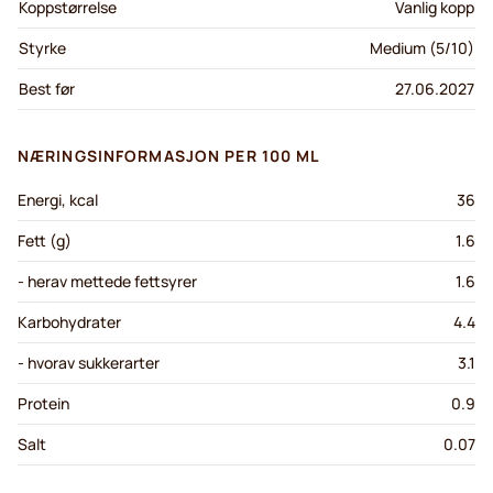
Koppstørrelse
Vanlig kopp
Styrke
Medium (5/10)
Best før
27.06.2027
NÆRINGSINFORMASJON PER 100 ML
Energi, kcal
36
Fett (g)
1.6
- herav mettede fettsyrer
1.6
Karbohydrater
4.4
- hvorav sukkerarter
3.1
Protein
0.9
Salt
0.07