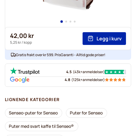
42,00 kr
Legg i kurv
5,25 kr
/ kopp
Gratis frakt over kr 599. PrisGaranti - Alltid gode priser!
4.5
(
43k+
anmeldelser
)
4.8
(
125k+
anmeldelser
)
LIGNENDE KATEGORIER
Senseo-puter for Senseo
Puter for Senseo
Puter med svart kaffe til Senseo®