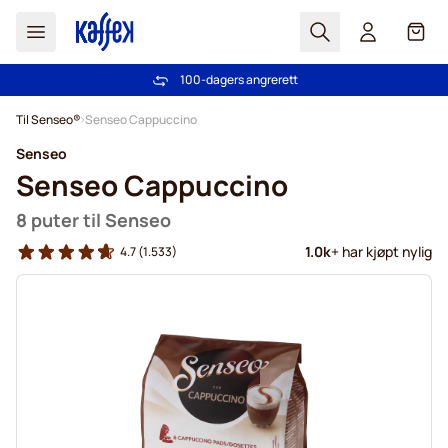
Søk
Cart
100-dagers angrerett
Gratis frakt over kr 599
Hopp til innhold
Til Senseo®
Senseo Cappuccino
Senseo
Senseo Cappuccino
8 puter til Senseo
1.0k
+ har kjøpt nylig
4.7
(1.533)