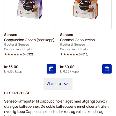
Senseo
Senseo
Cappuccino Choco (stor kopp)
Caramel Cappuccino
8 puter til Senseo
8 puter til Senseo
Cappuccino
5 Styrke
Cappuccino
5 Styrke
4.6
(
692
)
4.6
(
813
)
kr 33,00
kr 50,00
kr 4,13
/ kopp
kr 6,25
/ kopp
Vis mere
BESKRIVELSE
Senseo kaffeputer til Cappuccino er laget med utgangspunkt i
utvalgte kaffebønner. De doble kaffeputene inneholder alt til en
nydelig kopp Cappuccino med et lekkert og velsmakende lag