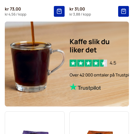
Kaffekapslen til Senseo®
kr 73,00
kr 31,00
kr 4,56
/ kopp
kr 3,88
/ kopp