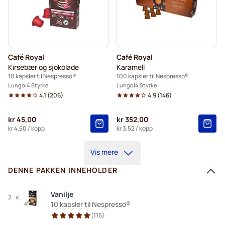
Café Royal
Café Royal
Kirsebær og sjokolade
Karamell
10 kapsler til Nespresso®
100 kapsler til Nespresso®
Lungo
4 Styrke
Lungo
4 Styrke
4.1
(
206
)
4.9
(
146
)
kr 45,00
kr 352,00
kr 4,50
/ kopp
kr 3,52
/ kopp
Vis mere
DENNE PAKKEN INNEHOLDER
Vanilje
2
x
10 kapsler til Nespresso®
(
115
)