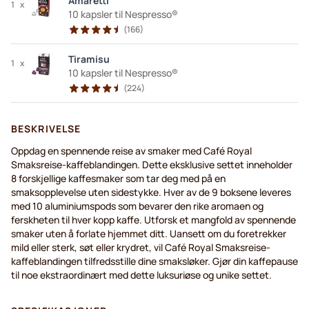
Amaretti
1
x
10 kapsler til Nespresso®
(
166
)
Tiramisu
1
x
10 kapsler til Nespresso®
(
224
)
BESKRIVELSE
Oppdag en spennende reise av smaker med Café Royal
Smaksreise-kaffeblandingen. Dette eksklusive settet inneholder
8 forskjellige kaffesmaker som tar deg med på en
smaksopplevelse uten sidestykke. Hver av de 9 boksene leveres
med 10 aluminiumspods som bevarer den rike aromaen og
ferskheten til hver kopp kaffe. Utforsk et mangfold av spennende
smaker uten å forlate hjemmet ditt. Uansett om du foretrekker
mild eller sterk, søt eller krydret, vil Café Royal Smaksreise-
kaffeblandingen tilfredsstille dine smaksløker. Gjør din kaffepause
til noe ekstraordinært med dette luksuriøse og unike settet.