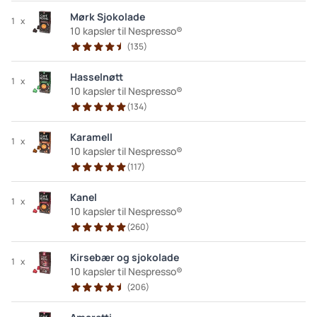
Mørk Sjokolade
1
x
10 kapsler til Nespresso®
(
135
)
Hasselnøtt
1
x
10 kapsler til Nespresso®
(
134
)
Karamell
1
x
10 kapsler til Nespresso®
(
117
)
Kanel
1
x
10 kapsler til Nespresso®
(
260
)
Kirsebær og sjokolade
1
x
10 kapsler til Nespresso®
(
206
)