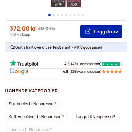
372,00 kr
Vanlig pris
413,00 kr
Legg i kurv
As low as
4,13 kr
/ kopp
Gratis frakt over kr 599. PrisGaranti - Alltid gode priser!
4.5
(
43k+
anmeldelser
)
4.8
(
125k+
anmeldelser
)
LIGNENDE KATEGORIER
Starbucks til Nespresso®
Kaffemaskiner til Nespresso®
Lungo til Nespresso®
Lavazza til Nespresso®